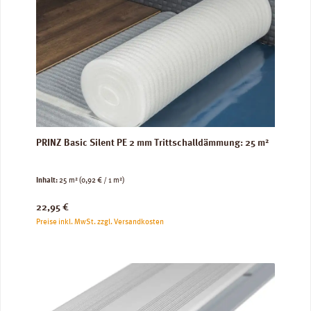
PRINZ Basic Silent PE 2 mm Trittschalldämmung: 25 m²
Inhalt:
25 m²
(0,92 € / 1 m²)
Regulärer Preis:
22,95 €
Preise inkl. MwSt. zzgl. Versandkosten