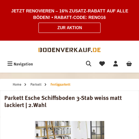
Zum Hauptinhalt springen
JETZT RENOVIEREN – 16% ZUSATZ-RABATT AUF ALLE
BÖDEN! • RABATT-CODE: RENO16
ZUR AKTION
Navigation
Home
Parkett
Fertigparkett
Parkett Esche Schiffsboden 3-Stab weiss matt
lackiert | 2.Wahl
Bildergalerie überspringen