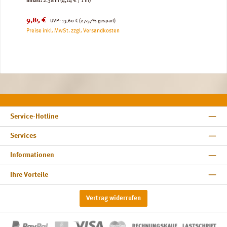
Inhalt:
2.38 m
(4,14 € / 1 m)
Verkaufspreis:
Regulärer Preis:
9,85 €
UVP:
13,60 €
(27.57% gespart)
Preise inkl. MwSt. zzgl. Versandkosten
Service-Hotline
Services
Informationen
Ihre Vorteile
Vertrag widerrufen