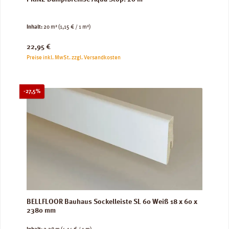
Inhalt:
20 m²
(1,15 € / 1 m²)
Regulärer Preis:
22,95 €
Preise inkl. MwSt. zzgl. Versandkosten
Rabatt
-27,5%
BELLFLOOR Bauhaus Sockelleiste SL 60 Weiß 18 x 60 x
2380 mm