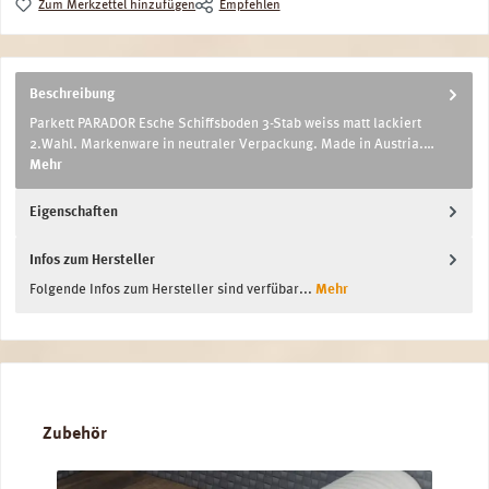
Zum Merkzettel hinzufügen
Empfehlen
Beschreibung
Parkett PARADOR Esche Schiffsboden 3-Stab weiss matt lackiert
2.Wahl. Markenware in neutraler Verpackung. Made in Austria.…
Mehr
Eigenschaften
Infos zum Hersteller
Folgende Infos zum Hersteller sind verfübar...
Mehr
Produktgalerie überspringen
Zubehör