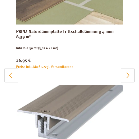
PRINZ Naturdämmplatte Trittschalldämmung 4 mm:
8,39 m²
Inhalt:
8.39 m²
(3,21 € / 1 m²)
Regulärer Preis:
26,95 €
Preise inkl. MwSt. zzgl. Versandkosten