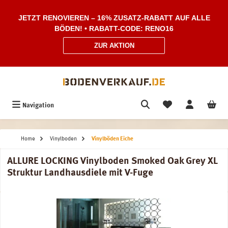
Zum Hauptinhalt springen
JETZT RENOVIEREN – 16% ZUSATZ-RABATT AUF ALLE
BÖDEN! • RABATT-CODE: RENO16
ZUR AKTION
Navigation
Home
Vinylboden
Vinylböden Eiche
ALLURE LOCKING Vinylboden Smoked Oak Grey XL
Struktur Landhausdiele mit V-Fuge
Bildergalerie überspringen