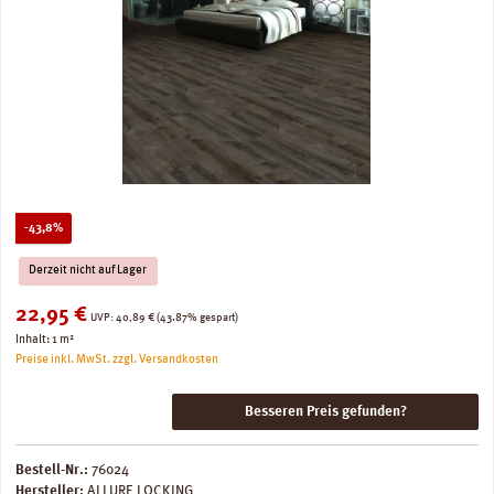
Rabatt
-43,8%
Derzeit nicht auf Lager
Verkaufspreis:
22,95 €
Regulärer Preis:
UVP:
40,89 €
(43.87% gespart)
Inhalt:
1 m²
Preise inkl. MwSt. zzgl. Versandkosten
Besseren Preis gefunden?
Bestell-Nr.:
76024
Hersteller:
ALLURE LOCKING