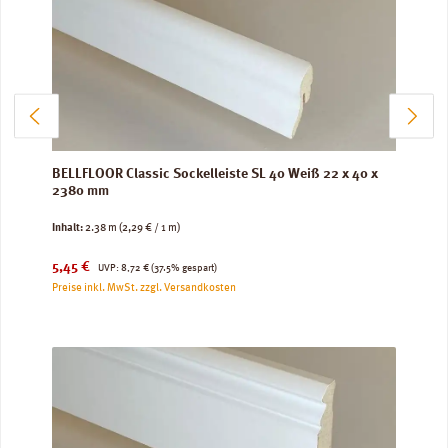
BELLFLOOR Classic Sockelleiste SL 40 Weiß 22 x 40 x
2380 mm
Inhalt:
2.38 m
(2,29 € / 1 m)
Verkaufspreis:
Regulärer Preis:
5,45 €
UVP:
8,72 €
(37.5% gespart)
Preise inkl. MwSt. zzgl. Versandkosten