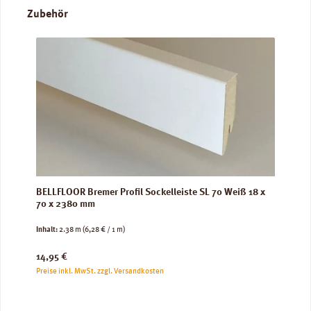
Produktgalerie überspringen
Zubehör
BELLFLOOR Bremer Profil Sockelleiste SL 70 Weiß 18 x
70 x 2380 mm
Inhalt:
2.38 m
(6,28 € / 1 m)
Regulärer Preis:
14,95 €
Preise inkl. MwSt. zzgl. Versandkosten