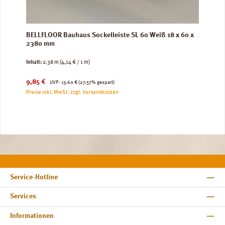
BELLFLOOR Bauhaus Sockelleiste SL 60 Weiß 18 x 60 x
2380 mm
Inhalt:
2.38 m
(4,14 € / 1 m)
Verkaufspreis:
Regulärer Preis:
9,85 €
UVP:
13,60 €
(27.57% gespart)
Preise inkl. MwSt. zzgl. Versandkosten
Service-Hotline
Services
Informationen