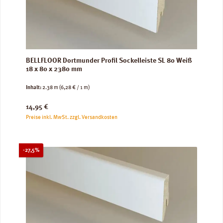
BELLFLOOR Dortmunder Profil Sockelleiste SL 80 Weiß
18 x 80 x 2380 mm
Inhalt:
2.38 m
(6,28 € / 1 m)
Regulärer Preis:
14,95 €
Preise inkl. MwSt. zzgl. Versandkosten
Rabatt
-27,5%