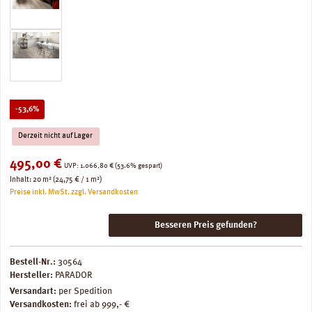
Rabatt
-53,6%
Derzeit nicht auf Lager
Verkaufspreis:
495,00 €
Regulärer Preis:
UVP:
1.066,80 €
(53.6% gespart)
Inhalt:
20 m²
(24,75 € / 1 m²)
Preise inkl. MwSt. zzgl. Versandkosten
Besseren Preis gefunden?
Bestell-Nr.:
30564
Hersteller:
PARADOR
Versandart:
per Spedition
Versandkosten:
frei ab 999,- €