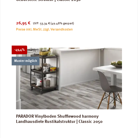
Verkaufspreis:
Regulärer Preis:
26,95 €
UVP:
53,34 €
(49.48% gespart)
Preise inkl. MwSt. zzgl. Versandkosten
Rabatt
-49,4%
Muster möglich
PARADOR Vinylboden Shufflewood harmony
Landhausdiele Rustikalstruktur | Classic 2050