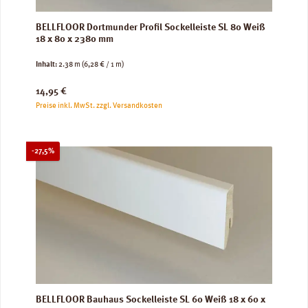
BELLFLOOR Dortmunder Profil Sockelleiste SL 80 Weiß
18 x 80 x 2380 mm
Inhalt:
2.38 m
(6,28 € / 1 m)
Regulärer Preis:
14,95 €
Preise inkl. MwSt. zzgl. Versandkosten
Rabatt
-27,5%
BELLFLOOR Bauhaus Sockelleiste SL 60 Weiß 18 x 60 x