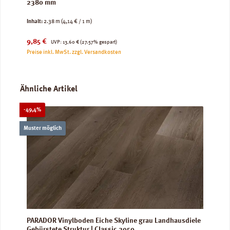
2380 mm
Inhalt:
2.38 m
(4,14 € / 1 m)
Verkaufspreis:
Regulärer Preis:
9,85 €
UVP:
13,60 €
(27.57% gespart)
Preise inkl. MwSt. zzgl. Versandkosten
Produktgalerie überspringen
Ähnliche Artikel
Rabatt
-49,4%
Muster möglich
PARADOR Vinylboden Eiche Skyline grau Landhausdiele
Gebürstete Struktur | Classic 2050