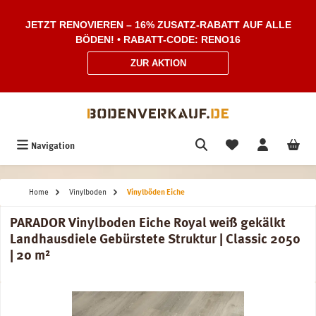
Zum Hauptinhalt springen
JETZT RENOVIEREN – 16% ZUSATZ-RABATT AUF ALLE
BÖDEN! • RABATT-CODE: RENO16
ZUR AKTION
Navigation
Home
Vinylboden
Vinylböden Eiche
PARADOR Vinylboden Eiche Royal weiß gekälkt
Landhausdiele Gebürstete Struktur | Classic 2050
| 20 m²
Bildergalerie überspringen