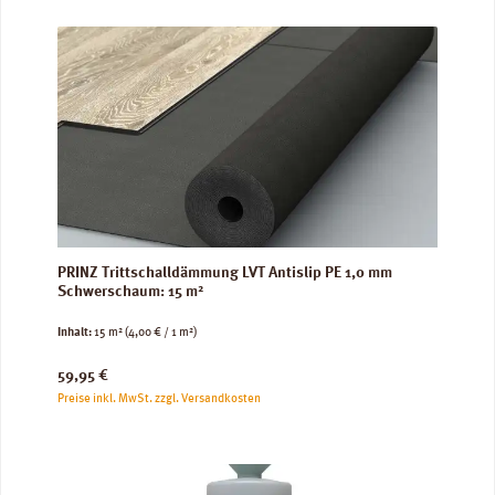
PRINZ Trittschalldämmung LVT Antislip PE 1,0 mm
Schwerschaum: 15 m²
Inhalt:
15 m²
(4,00 € / 1 m²)
Regulärer Preis:
59,95 €
Preise inkl. MwSt. zzgl. Versandkosten