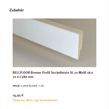
Produktgalerie überspringen
Zubehör
BELLFLOOR Bremer Profil Sockelleiste SL 70 Weiß 18 x
70 x 2380 mm
Inhalt:
2.38 m
(6,28 € / 1 m)
Regulärer Preis:
14,95 €
Preise inkl. MwSt. zzgl. Versandkosten