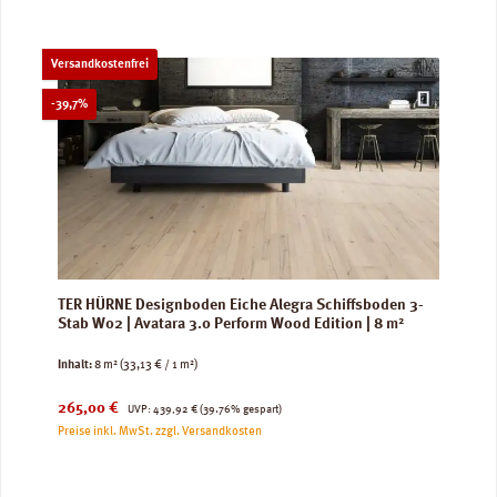
Versandkostenfrei
Rabatt
-39,7%
TER HÜRNE Designboden Eiche Alegra Schiffsboden 3-
Stab W02 | Avatara 3.0 Perform Wood Edition | 8 m²
Inhalt:
8 m²
(33,13 € / 1 m²)
Verkaufspreis:
Regulärer Preis:
265,00 €
UVP:
439,92 €
(39.76% gespart)
Preise inkl. MwSt. zzgl. Versandkosten