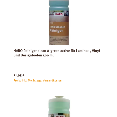
HARO Reiniger clean & green active für Laminat-, Vinyl-
und Designböden 500 ml
Regulärer Preis:
11,95 €
Preise inkl. MwSt. zzgl. Versandkosten