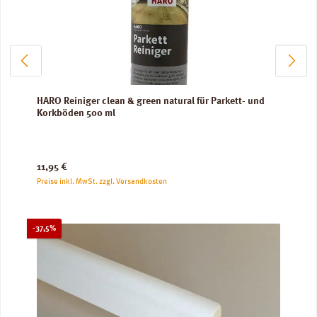
HARO Reiniger clean & green natural für Parkett- und
Korkböden 500 ml
Regulärer Preis:
11,95 €
Preise inkl. MwSt. zzgl. Versandkosten
Rabatt
-37,5%