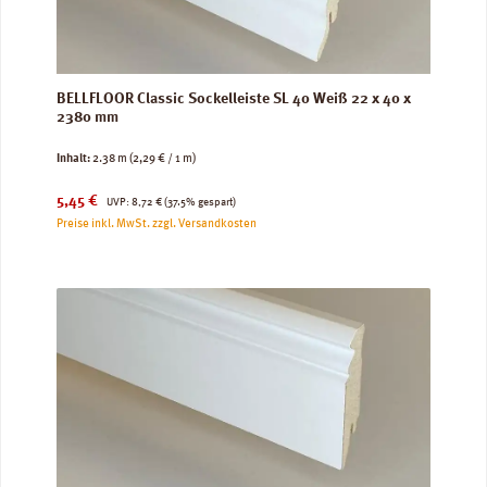
BELLFLOOR Classic Sockelleiste SL 40 Weiß 22 x 40 x
2380 mm
Inhalt:
2.38 m
(2,29 € / 1 m)
Verkaufspreis:
Regulärer Preis:
5,45 €
UVP:
8,72 €
(37.5% gespart)
Preise inkl. MwSt. zzgl. Versandkosten