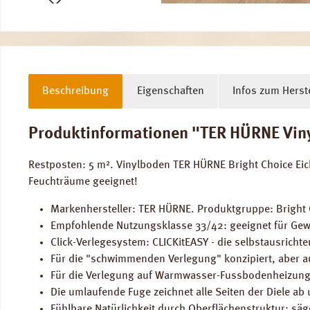
Beschreibung
Eigenschaften
Infos zum Herste
Produktinformationen "TER HÜRNE Vinyl
Restposten: 5 m². Vinylboden TER HÜRNE Bright Choice Eic
Feuchträume geeignet!
Markenhersteller: TER HÜRNE. Produktgruppe: Bright C
Empfohlende Nutzungsklasse 33/42: geeignet für Gew
Click-Verlegesystem: CLICKitEASY - die selbstausricht
Für die "schwimmenden Verlegung" konzipiert, aber au
Für die Verlegung auf Warmwasser-Fussbodenheizung
Die umlaufende Fuge zeichnet alle Seiten der Diele ab 
Fühlbare Natürlichkeit durch Oberflächenstruktur: säg