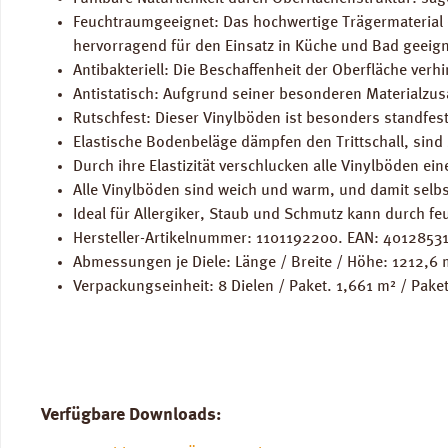
Feuchtraumgeeignet: Das hochwertige Trägermaterial 
hervorragend für den Einsatz in Küche und Bad geeign
Antibakteriell: Die Beschaffenheit der Oberfläche ve
Antistatisch: Aufgrund seiner besonderen Materialzu
Rutschfest: Dieser Vinylböden ist besonders standfes
Elastische Bodenbeläge dämpfen den Trittschall, sind 
Durch ihre Elastizität verschlucken alle Vinylböden ei
Alle Vinylböden sind weich und warm, und damit selbs
Ideal für Allergiker, Staub und Schmutz kann durch fe
Hersteller-Artikelnummer: 1101192200. EAN: 4012853
Abmessungen je Diele: Länge / Breite / Höhe: 1212,6
Verpackungseinheit: 8 Dielen / Paket. 1,661 m² / Paket
Verfügbare Downloads: