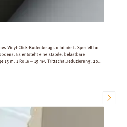
nes Vinyl-Click-Bodenbelags minimiert. Speziell für
odens. Es entsteht eine stabile, belastbare
5 m: 1 Rolle = 15 m². Trittschallreduzierung: 20
Produkt (A+). ZU 100 % recyclebar. Verfügbare