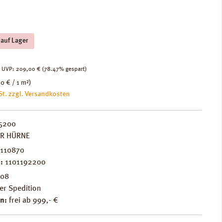
 auf Lager
:
Regulärer Preis:
UVP:
209,00 €
(78.47% gespart)
0 € / 1 m²)
St. zzgl. Versandkosten
5200
ER HÜRNE
110870
.:
1101192200
F08
er Spedition
n:
frei ab 999,- €