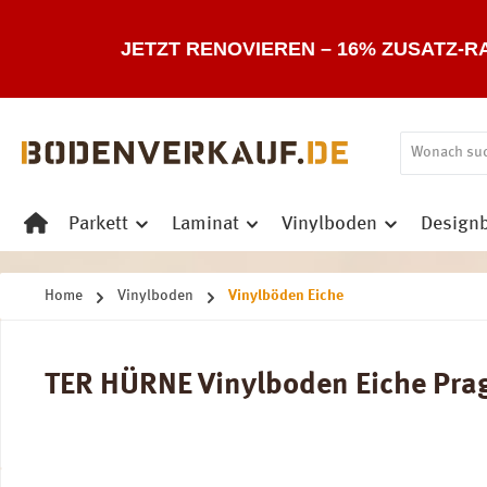
 Hauptinhalt springen
Zur Suche springen
Zur Hauptnavigation springen
JETZT RENOVIEREN – 16% ZUSATZ-R
Parkett
Laminat
Vinylboden
Design
Home
Vinylboden
Vinylböden Eiche
TER HÜRNE Vinylboden Eiche Prag 