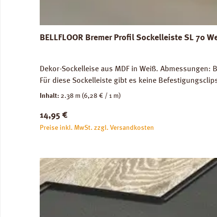
BELLFLOOR Bremer Profil Sockelleiste SL 70 W
Dekor-Sockelleise aus MDF in Weiß. Abmessungen: Br
Für diese Sockelleiste gibt es keine Befestigungscli
Inhalt:
2.38 m
(6,28 € / 1 m)
Regulärer Preis:
14,95 €
Preise inkl. MwSt. zzgl. Versandkosten