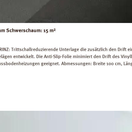
 mm Schwerschaum: 15 m²
NZ: Trittschallreduzierende Unterlage die zusätzlich den Drift ei
en entwickelt. Die Anti-Slip-Folie minimiert den Drift des Vinylb
ssbodenheizungen geeignet. Abmessungen: Breite 100 cm, Länge 1
ogisch unbedenklich nach DIN EN ISO 16000-9. Emmissionsarmes 
blatt PRINZ LVT Antislip