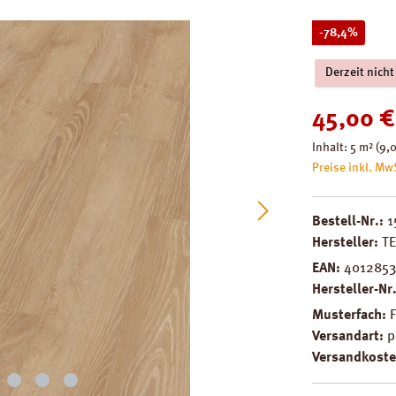
Rabatt
-78,4%
Derzeit nicht
Verkaufspreis
45,00 €
Inhalt:
5 m²
(9,0
Preise inkl. Mw
Bestell-Nr.:
1
Hersteller:
T
EAN:
4012853
Hersteller-Nr
Musterfach:
Versandart:
p
Versandkoste