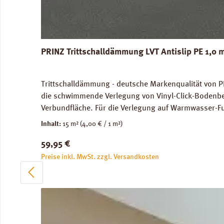
PRINZ Trittschalldämmung LVT Antislip PE 1,0
Trittschalldämmung - deutsche Markenqualität von PRI
die schwimmende Verlegung von Vinyl-Click-Bodenbeläg
Verbundfläche. Für die Verlegung auf Warmwasser-Fu
dB(A) nach DIN EN 10140-3. Ökologisch und physiol
Inhalt:
15 m²
(4,00 € / 1 m²)
Downloads: Verlegeanleitung PRINZ LVT Antislip Daten
Regulärer Preis:
59,95 €
Preise inkl. MwSt. zzgl. Versandkosten