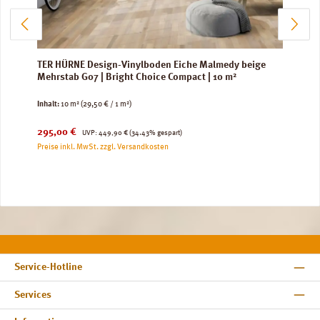
TER HÜRNE Design-Vinylboden Eiche Malmedy beige
Mehrstab G07 | Bright Choice Compact | 10 m²
Inhalt:
10 m²
(29,50 € / 1 m²)
Verkaufspreis:
Regulärer Preis:
295,00 €
UVP:
449,90 €
(34.43% gespart)
Preise inkl. MwSt. zzgl. Versandkosten
Service-Hotline
Services