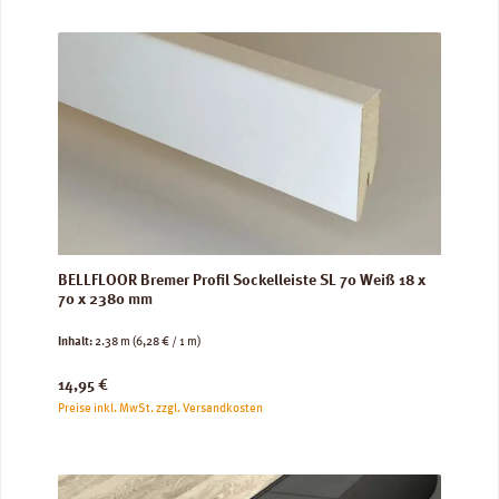
BELLFLOOR Bremer Profil Sockelleiste SL 70 Weiß 18 x
70 x 2380 mm
Inhalt:
2.38 m
(6,28 € / 1 m)
Regulärer Preis:
14,95 €
Preise inkl. MwSt. zzgl. Versandkosten