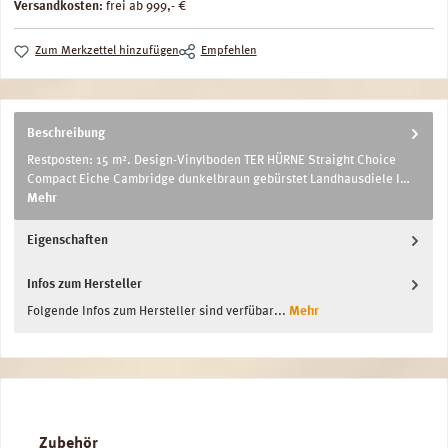
Versandkosten:
frei ab 999,- €
Zum Merkzettel hinzufügen
Empfehlen
Beschreibung
Restposten: 15 m². Design-Vinylboden TER HÜRNE Straight Choice
Compact Eiche Cambridge dunkelbraun gebürstet Landhausdiele I…
Mehr
Eigenschaften
Infos zum Hersteller
Folgende Infos zum Hersteller sind verfübar...
Mehr
Produktgalerie überspringen
Zubehör