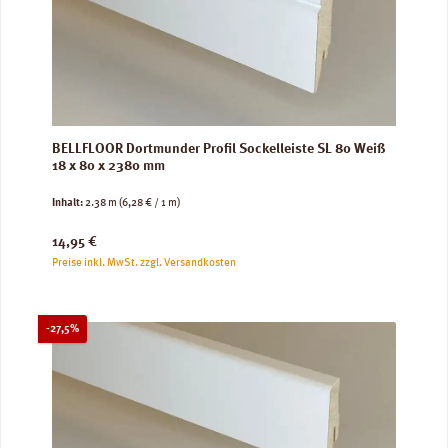
BELLFLOOR Dortmunder Profil Sockelleiste SL 80 Weiß
18 x 80 x 2380 mm
Inhalt:
2.38 m
(6,28 € / 1 m)
Regulärer Preis:
14,95 €
Preise inkl. MwSt. zzgl. Versandkosten
Rabatt
-27,5%