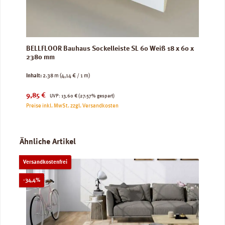
BELLFLOOR Bauhaus Sockelleiste SL 60 Weiß 18 x 60 x
2380 mm
Inhalt:
2.38 m
(4,14 € / 1 m)
Verkaufspreis:
Regulärer Preis:
9,85 €
UVP:
13,60 €
(27.57% gespart)
Preise inkl. MwSt. zzgl. Versandkosten
Produktgalerie überspringen
Ähnliche Artikel
Versandkostenfrei
Rabatt
-34,4%