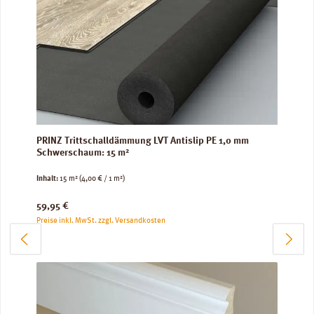
PRINZ Trittschalldämmung LVT Antislip PE 1,0 mm
Schwerschaum: 15 m²
Inhalt:
15 m²
(4,00 € / 1 m²)
Regulärer Preis:
59,95 €
Preise inkl. MwSt. zzgl. Versandkosten