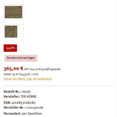
Rabatt
-45,8%
Derzeit nicht auf Lager
Verkaufspreis:
365,00 €
Regulärer Preis:
UVP:
674,00 €
(45.85% gespart)
Inhalt:
15 m²
(24,33 € / 1 m²)
Preise inkl. MwSt. zzgl. Versandkosten
Bestell-Nr.:
16106
Hersteller:
TER HÜRNE
EAN:
4012853128585
Hersteller-Nr.:
1101190106
Versandart:
per Spedition