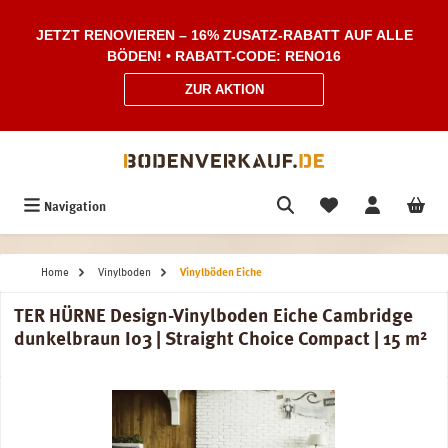
Zum Hauptinhalt springen
JETZT RENOVIEREN – 16% ZUSATZ-RABATT AUF ALLE
BÖDEN! • RABATT-CODE: RENO16
ZUR AKTION
Navigation
Home
Vinylboden
Vinylböden Eiche
TER HÜRNE Design-Vinylboden Eiche Cambridge
dunkelbraun I03 | Straight Choice Compact | 15 m²
Bildergalerie überspringen