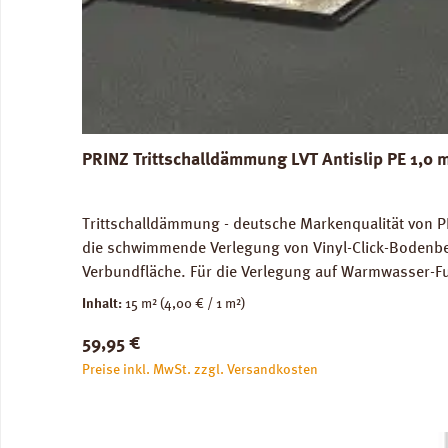
PRINZ Trittschalldämmung LVT Antislip PE 1,0
Trittschalldämmung - deutsche Markenqualität von PRI
die schwimmende Verlegung von Vinyl-Click-Bodenbeläg
Verbundfläche. Für die Verlegung auf Warmwasser-Fu
dB(A) nach DIN EN 10140-3. Ökologisch und physiol
Inhalt:
15 m²
(4,00 € / 1 m²)
Downloads: Verlegeanleitung PRINZ LVT Antislip Daten
Regulärer Preis:
59,95 €
Preise inkl. MwSt. zzgl. Versandkosten