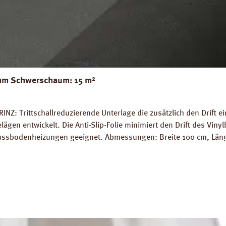
 mm Schwerschaum: 15 m²
NZ: Trittschallreduzierende Unterlage die zusätzlich den Drift ei
en entwickelt. Die Anti-Slip-Folie minimiert den Drift des Vinylb
ssbodenheizungen geeignet. Abmessungen: Breite 100 cm, Länge 1
ogisch unbedenklich nach DIN EN ISO 16000-9. Emmissionsarmes 
blatt PRINZ LVT Antislip