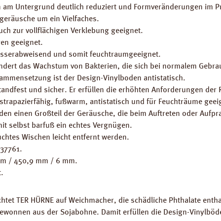
en am Untergrund deutlich reduziert und Formveränderungen im P
fgeräusche um ein Vielfaches.
ch zur vollflächigen Verklebung geeignet.
en geeignet.
wasserabweisend und somit feuchtraumgeeignet.
rhindert das Wachstum von Bakterien, die sich bei normalem Gebra
sammensetzung ist der Design-Vinylboden antistatisch.
tandfest und sicher. Er erfüllen die erhöhten Anforderungen de
strapazierfähig, fußwarm, antistatisch und für Feuchträume geei
öden einen Großteil der Geräusche, die beim Auftreten oder Aufpr
it selbst barfuß ein echtes Vergnügen.
uchtes Wischen leicht entfernt werden.
137761.
 mm / 450,9 mm / 6 mm.
t.
tet TER HÜRNE auf Weichmacher, die schädliche Phthalate entha
 gewonnen aus der Sojabohne. Damit erfüllen die Design-Vinylbö