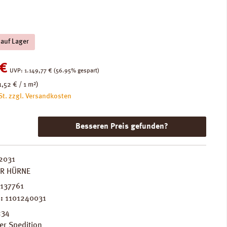
 auf Lager
:
 €
Regulärer Preis:
UVP:
1.149,77 €
(56.95% gespart)
1,52 € / 1 m²)
St. zzgl. Versandkosten
Besseren Preis gefunden?
2031
ER HÜRNE
137761
.:
1101240031
234
er Spedition