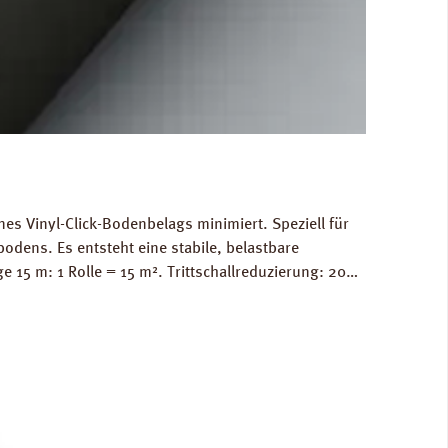
nes Vinyl-Click-Bodenbelags minimiert. Speziell für
odens. Es entsteht eine stabile, belastbare
5 m: 1 Rolle = 15 m². Trittschallreduzierung: 20
Produkt (A+). ZU 100 % recyclebar. Verfügbare