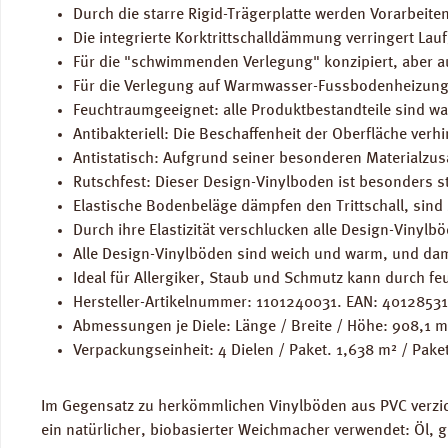
Durch die starre Rigid-Trägerplatte werden Vorarbeit
Die integrierte Korktrittschalldämmung verringert Lau
Für die "schwimmenden Verlegung" konzipiert, aber au
Für die Verlegung auf Warmwasser-Fussbodenheizung
Feuchtraumgeeignet: alle Produktbestandteile sind 
Antibakteriell: Die Beschaffenheit der Oberfläche ve
Antistatisch: Aufgrund seiner besonderen Materialzu
Rutschfest: Dieser Design-Vinylboden ist besonders s
Elastische Bodenbeläge dämpfen den Trittschall, sind 
Durch ihre Elastizität verschlucken alle Design-Vinylb
Alle Design-Vinylböden sind weich und warm, und dam
Ideal für Allergiker, Staub und Schmutz kann durch fe
Hersteller-Artikelnummer: 1101240031. EAN: 4012853
Abmessungen je Diele: Länge / Breite / Höhe: 908,1
Verpackungseinheit: 4 Dielen / Paket. 1,638 m² / Pake
Im Gegensatz zu herkömmlichen Vinylböden aus PVC verzich
ein natürlicher, biobasierter Weichmacher verwendet: Öl,