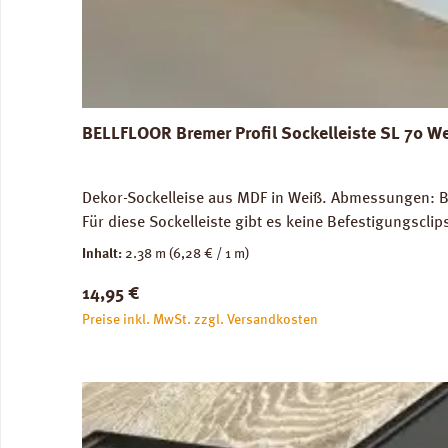
BELLFLOOR Bremer Profil Sockelleiste SL 70 W
Dekor-Sockelleise aus MDF in Weiß. Abmessungen: Br
Für diese Sockelleiste gibt es keine Befestigungscli
Inhalt:
2.38 m
(6,28 € / 1 m)
Regulärer Preis:
14,95 €
Preise inkl. MwSt. zzgl. Versandkosten