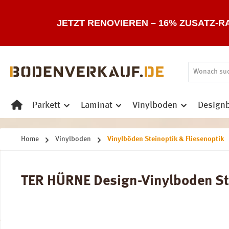
 Hauptinhalt springen
Zur Suche springen
Zur Hauptnavigation springen
JETZT RENOVIEREN – 16% ZUSATZ-R
Parkett
Laminat
Vinylboden
Design
Home
Vinylboden
Vinylböden Steinoptik & Fliesenoptik
TER HÜRNE Design-Vinylboden Stei