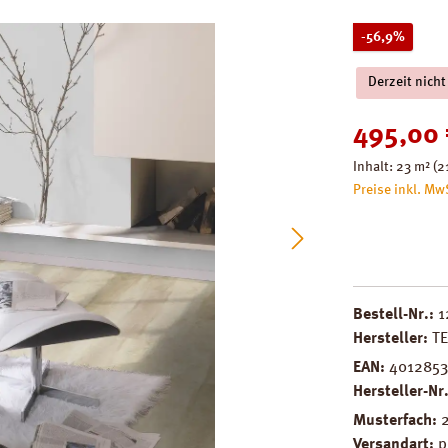
Rabatt
-56,9%
Derzeit nicht
Verkaufspreis
495,00
Inhalt:
23 m²
(2
Preise inkl. Mw
Bestell-Nr.:
1
Hersteller:
T
EAN:
4012853
Hersteller-Nr
Musterfach:
Versandart:
p