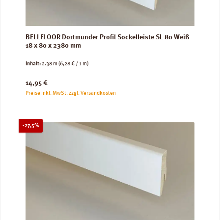
BELLFLOOR Dortmunder Profil Sockelleiste SL 80 Weiß
18 x 80 x 2380 mm
Inhalt:
2.38 m
(6,28 € / 1 m)
Regulärer Preis:
14,95 €
Preise inkl. MwSt. zzgl. Versandkosten
Rabatt
-27,5%