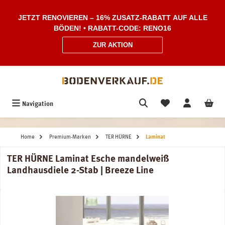
Zum Hauptinhalt springen
JETZT RENOVIEREN – 16% ZUSATZ-RABATT AUF ALLE
BÖDEN! • RABATT-CODE: RENO16
ZUR AKTION
Navigation
Home
Premium-Marken
TER HÜRNE
Laminat
TER HÜRNE Laminat Esche mandelweiß
Landhausdiele 2-Stab | Breeze Line
Bildergalerie überspringen