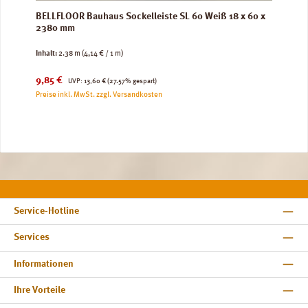
BELLFLOOR Bauhaus Sockelleiste SL 60 Weiß 18 x 60 x
2380 mm
Inhalt:
2.38 m
(4,14 € / 1 m)
Verkaufspreis:
Regulärer Preis:
9,85 €
UVP:
13,60 €
(27.57% gespart)
Preise inkl. MwSt. zzgl. Versandkosten
Service-Hotline
Services
Informationen
Ihre Vorteile