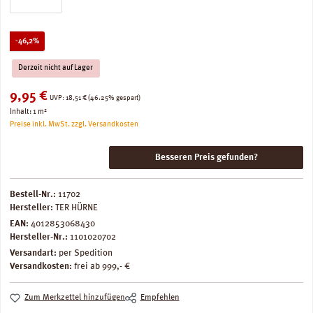
Rabatt
-46,2%
Derzeit nicht auf Lager
Verkaufspreis:
9,95 €
Regulärer Preis:
UVP:
18,51 €
(46.25% gespart)
Inhalt:
1 m²
Preise inkl. MwSt. zzgl. Versandkosten
Besseren Preis gefunden?
Bestell-Nr.:
11702
Hersteller:
TER HÜRNE
EAN:
4012853068430
Hersteller-Nr.:
1101020702
Versandart:
per Spedition
Versandkosten:
frei ab 999,- €
Zum Merkzettel hinzufügen
Empfehlen