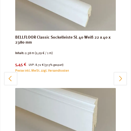
BELLFLOOR Classic Sockelleiste SL 40 Weiß 22 x 40 x
2380 mm
Inhalt:
2.38 m
(2,29 € / 1 m)
Verkaufspreis:
Regulärer Preis:
5,45 €
UVP:
8,72 €
(37.5% gespart)
Preise inkl. MwSt. zzgl. Versandkosten