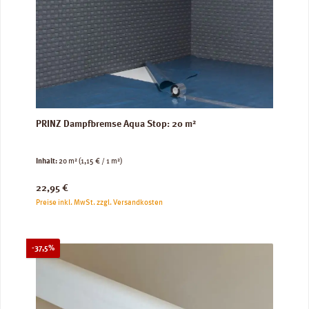
PRINZ Dampfbremse Aqua Stop: 20 m²
Inhalt:
20 m²
(1,15 € / 1 m²)
Regulärer Preis:
22,95 €
Preise inkl. MwSt. zzgl. Versandkosten
Rabatt
-37,5%