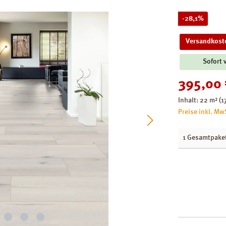
Rabatt
-28,1%
Versandkoste
Sofort 
Verkaufspreis
395,00
Inhalt:
22 m²
(1
Preise inkl. Mw