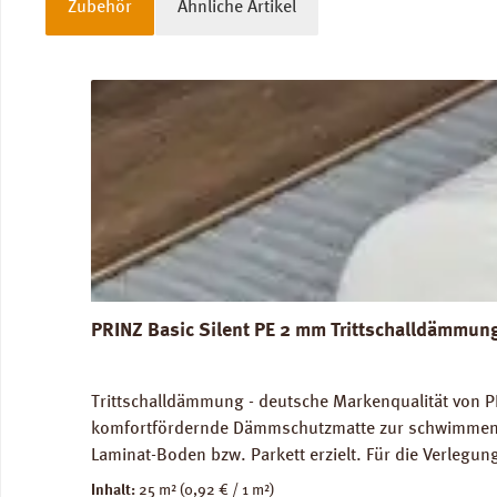
Zubehör
Ähnliche Artikel
Produktgalerie überspringen
PRINZ Basic Silent PE 2 mm Trittschalldämmun
Trittschalldämmung - deutsche Markenqualität von P
komfortfördernde Dämmschutzmatte zur schwimmenden
Laminat-Boden bzw. Parkett erzielt. Für die Verleg
Abmessungen: Breite 100 cm, Länge 25 m: 1 Rolle = 2
Inhalt:
25 m²
(0,92 € / 1 m²)