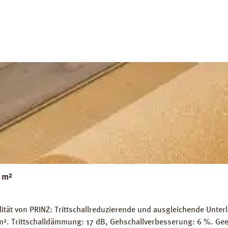
g PRINZ Basic Silent Datenblatt PRINZ Basic Silent
 m²
tät von PRINZ: Trittschallreduzierende und ausgleichende Unter
 / m². Trittschalldämmung: 17 dB, Gehschallverbesserung: 6 %. Ge