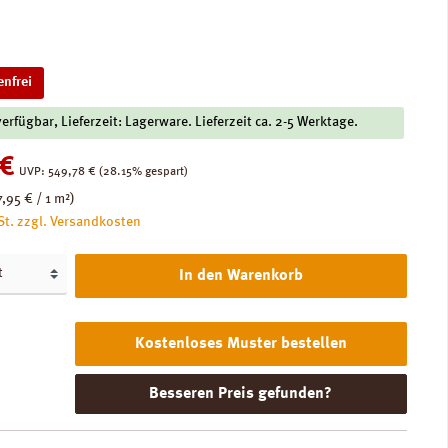
nfrei
verfügbar, Lieferzeit: Lagerware. Lieferzeit ca. 2-5 Werktage.
:
 €
Regulärer Preis:
UVP:
549,78 €
(28.15% gespart)
7,95 € / 1 m²)
St. zzgl. Versandkosten
In den Warenkorb
Kostenloses Muster bestellen
Besseren Preis gefunden?