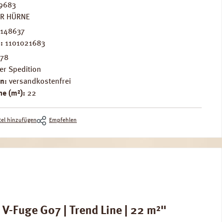
9683
ER HÜRNE
148637
.:
1101021683
178
er Spedition
n:
versandkostenfrei
e (m²):
22
el hinzufügen
Empfehlen
V-Fuge G07 | Trend Line | 22 m²"