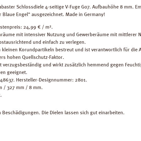
labaster Schlossdiele 4-seitige V-Fuge G07. Aufbauhöhe 8 mm. E
Der Blaue Engel" ausgezeichnet. Made in Germany!
istenpreis: 24,99 € / m².
räume mit intensiver Nutzung und Gewerberäume mit mittlerer 
lbstausrichtend und einfach zu verlegen.
 kleinen Korundpartikeln bestreut und ist verantwortlich für die 
ers hohen Quellschutz-Faktor.
st verzugsbeständig und wirkt zusätzlich hemmend gegen Feuchti
en geeignet.
148637. Hersteller-Designnummer: 2801.
mm / 327 mm / 8 mm.
.
en Beschädigungen. Die Dielen lassen sich gut einarbeiten.