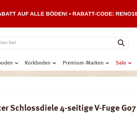
ABATT AUF ALLE BÖDEN! • RABATT-CODE: RENO1
boden
Korkboden
Premium-Marken
Sale
r Schlossdiele 4-seitige V-Fuge G07 |