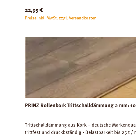
unbedenklich. Verfügbare Downloads: Verlegeanleitun
Regulärer Preis:
22,95 €
Preise inkl. MwSt. zzgl. Versandkosten
PRINZ Rollenkork Trittschalldämmung 2 mm: 10
Trittschalldämmung aus Kork – deutsche Markenquali
trittfest und druckbständig - Belastbarkeit bis 25 t