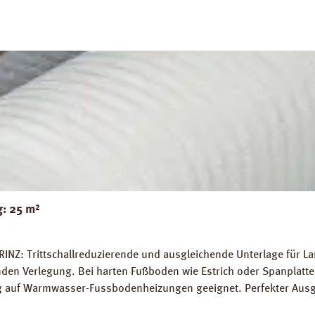
g: 25 m²
RINZ: Trittschallreduzierende und ausgleichende Unterlage für 
 Verlegung. Bei harten Fußboden wie Estrich oder Spanplatten
ung auf Warmwasser-Fussbodenheizungen geeignet. Perfekter Aus
5 m² Trittschall-Verbesserung: 16 dB (ISO 140-8). Dichte: 25 k