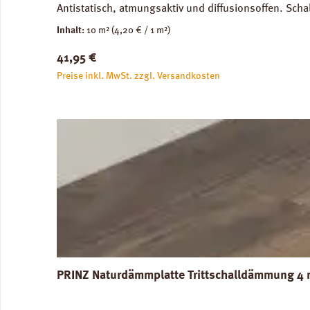
Antistatisch, atmungsaktiv und diffusionsoffen. S
Bodenunebenheiten. Bei harten Fußboden wie Estric
Inhalt:
10 m²
(4,20 € / 1 m²)
Laminat-Boden bzw. Parkett erzielt. Abmessungen: Br
Regulärer Preis:
41,95 €
Rollenkork
Preise inkl. MwSt. zzgl. Versandkosten
PRINZ Naturdämmplatte Trittschalldämmung 4 