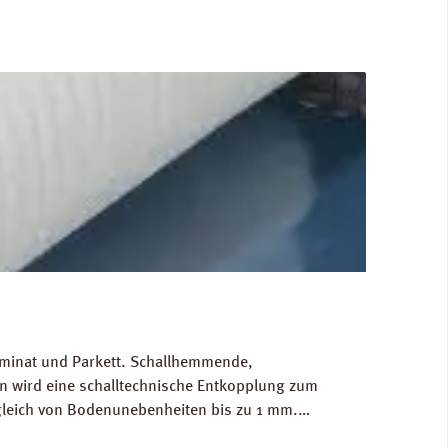
Laminat und Parkett. Schallhemmende,
 wird eine schalltechnische Entkopplung zum
gleich von Bodenunebenheiten bis zu 1 mm.
g/m³. FCKW- und HFCKW-frei. Ökologisch