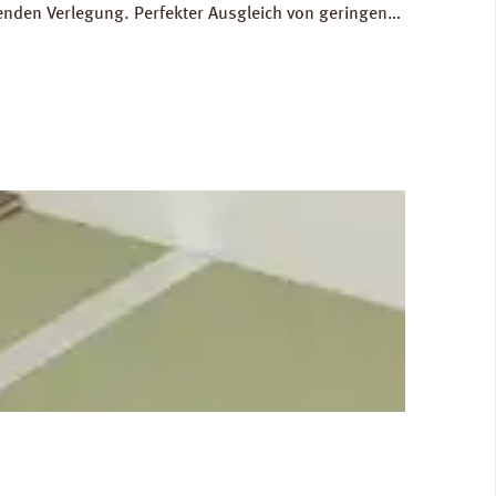
nden Verlegung. Perfekter Ausgleich von geringen
ine hervorragende schalltechnische Entkopplung zum
: Datenblatt PRINZ Rollenkork Verlegeanleitung PRINZ