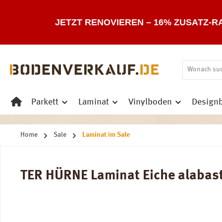
 Hauptinhalt springen
Zur Suche springen
Zur Hauptnavigation springen
JETZT RENOVIEREN – 16% ZUSATZ-R
Parkett
Laminat
Vinylboden
Design
Home
Sale
Laminat im Sale
TER HÜRNE Laminat Eiche alabaste