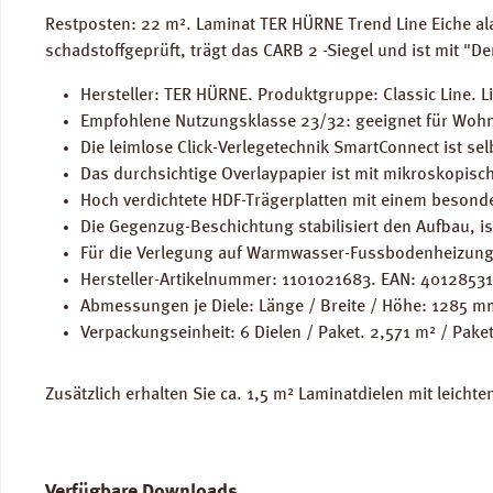
Restposten: 22 m². Laminat TER HÜRNE Trend Line Eiche a
schadstoffgeprüft, trägt das CARB 2 -Siegel und ist mit "
Hersteller: TER HÜRNE. Produktgruppe: Classic Line. L
Empfohlene Nutzungsklasse 23/32: geeignet für Wohn
Die leimlose Click-Verlegetechnik SmartConnect ist se
Das durchsichtige Overlaypapier ist mit mikroskopisch
Hoch verdichtete HDF-Trägerplatten mit einem besond
Die Gegenzug-Beschichtung stabilisiert den Aufbau, i
Für die Verlegung auf Warmwasser-Fussbodenheizung
Hersteller-Artikelnummer: 1101021683. EAN: 4012853
Abmessungen je Diele: Länge / Breite / Höhe: 1285 
Verpackungseinheit: 6 Dielen / Paket. 2,571 m² / Paket
Zusätzlich erhalten Sie ca. 1,5 m² Laminatdielen mit leicht
Verfügbare Downloads