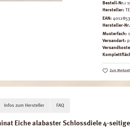
Bestell-Nr.:
1
Hersteller:
T
EAN:
4012853
Hersteller-Nr
Musterfach:
Versandart:
p
Versandkoste
Komplettfläch
Zum Merkzett
Infos zum Hersteller
FAQ
at Eiche alabaster Schlossdiele 4-seitige 