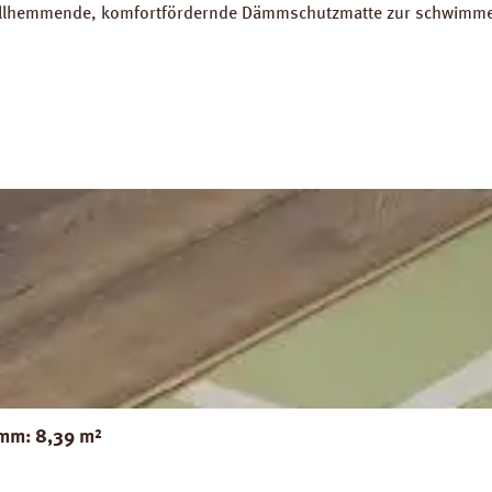
challhemmende, komfortfördernde Dämmschutzmatte zur schwimme
h, Spanplatten, Dielenbolen etc. wird durch die Kork-Dämmung e
eite 100 cm, Länge 10 m. 1 Rolle = 10 m². Verfügbare Downloads
mm: 8,39 m²