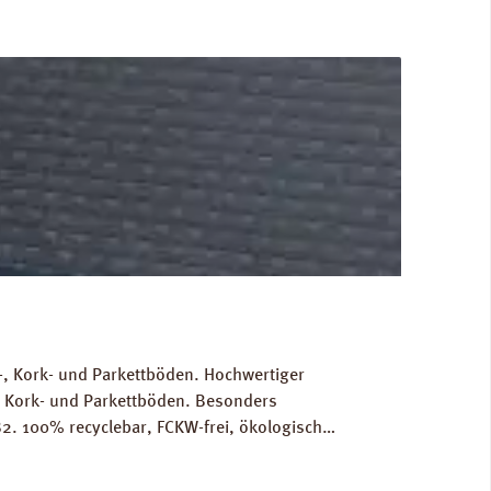
, Kork- und Parkettböden. Hochwertiger
, Kork- und Parkettböden. Besonders
2. 100% recyclebar, FCKW-frei, ökologisch
Gewicht als Grundlage für die Berechnung der
RINZ Dampfbremse AquaStop