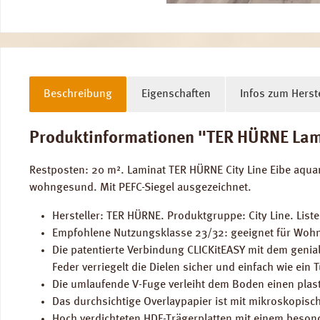
Beschreibung
Eigenschaften
Infos zum Herste
Produktinformationen "TER HÜRNE Lamin
Restposten: 20 m². Laminat TER HÜRNE City Line Eibe aqu
wohngesund. Mit PEFC-Siegel ausgezeichnet.
Hersteller: TER HÜRNE. Produktgruppe: City Line. Lis
Empfohlene Nutzungsklasse 23/32: geeignet für Wohn
Die patentierte Verbindung CLICKitEASY mit dem genia
Feder verriegelt die Dielen sicher und einfach wie ein 
Die umlaufende V-Fuge verleiht dem Boden einen plast
Das durchsichtige Overlaypapier ist mit mikroskopisch
Hoch verdichteten HDF-Trägerplatten mit einem beson