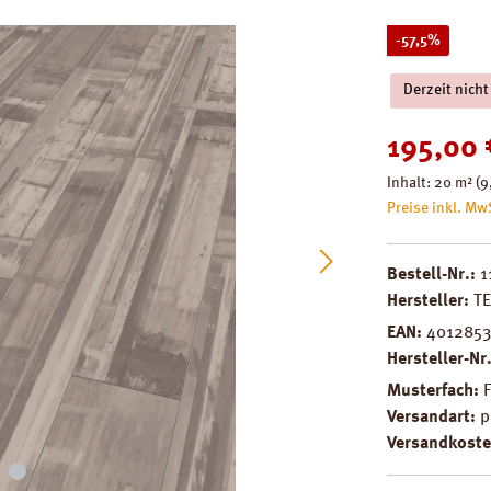
Rabatt
-57,5%
Derzeit nicht
Verkaufspreis
195,00 
Inhalt:
20 m²
(9
Preise inkl. Mw
Bestell-Nr.:
1
Hersteller:
T
EAN:
4012853
Hersteller-Nr
Musterfach:
Versandart:
p
Versandkoste