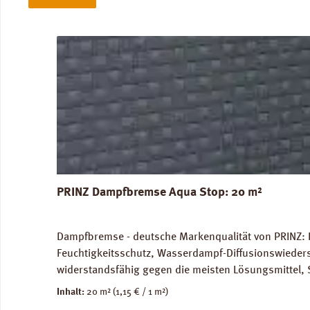
Produktgalerie überspringen
PRINZ Dampfbremse Aqua Stop: 20 m²
Dampfbremse - deutsche Markenqualität von PRINZ: 
Feuchtigkeitsschutz, Wasserdampf-Diffusionswieder
widerstandsfähig gegen die meisten Lösungsmittel, 
unbedenklich. Für Warmwasser-Fussbodenheizung gee
Inhalt:
20 m²
(1,15 € / 1 m²)
Versandkosten: 10 kg / Rolle. Verfügbare Downloa