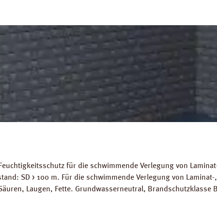
Feuchtigkeitsschutz für die schwimmende Verlegung von Laminat-
stand: SD > 100 m. Für die schwimmende Verlegung von Laminat-
Säuren, Laugen, Fette. Grundwasserneutral, Brandschutzklasse B
ignet. Abmessungen: Länge: 10 m, Breite 2 m, Stärke 200 mµ. 
ds: Datenblatt PRINZ Dampfbremse AquaStop Verlegeanleitung P