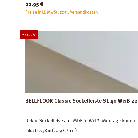
Regulärer Preis:
22,95 €
Preise inkl. MwSt. zzgl. Versandkosten
Rabatt
-37,5%
BELLFLOOR Classic Sockelleiste SL 40 Weiß 2
Dekor-Sockelleise aus MDF in Weiß. Montage kann o
Inhalt:
2.38 m
(2,29 € / 1 m)