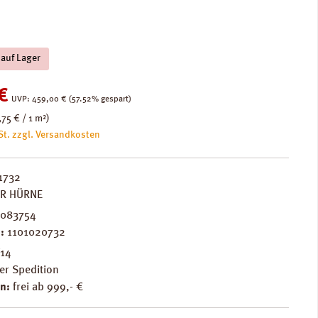
 auf Lager
:
€
Regulärer Preis:
UVP:
459,00 €
(57.52% gespart)
,75 € / 1 m²)
St. zzgl. Versandkosten
1732
ER HÜRNE
083754
.:
1101020732
F14
er Spedition
n:
frei ab 999,- €