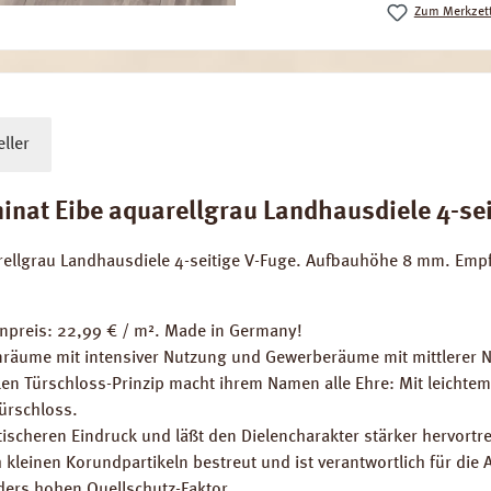
Zum Merkzett
ller
at Eibe aquarellgrau Landhausdiele 4-seiti
arellgrau Landhausdiele 4-seitige V-Fuge. Aufbauhöhe 8 mm. Em
tenpreis: 22,99 € / m². Made in Germany!
räume mit intensiver Nutzung und Gewerberäume mit mittlerer 
len Türschloss-Prinzip macht ihrem Namen alle Ehre: Mit leichte
Türschloss.
ischeren Eindruck und läßt den Dielencharakter stärker hervortre
 kleinen Korundpartikeln bestreut und ist verantwortlich für die 
ders hohen Quellschutz-Faktor.