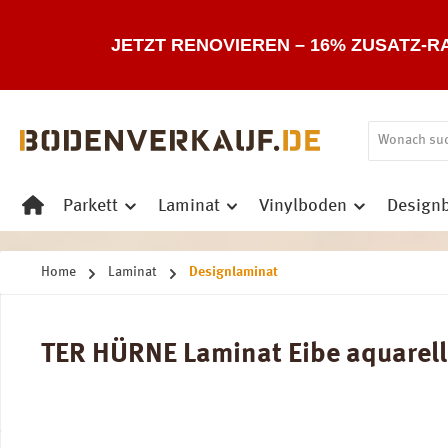
 Hauptinhalt springen
Zur Suche springen
Zur Hauptnavigation springen
JETZT RENOVIEREN – 16% ZUSATZ-R
Parkett
Laminat
Vinylboden
Design
Home
Laminat
Designlaminat
TER HÜRNE Laminat Eibe aquarellg