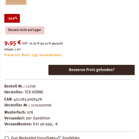
Rabatt
-39,9%
Derzeit nicht auf Lager
Verkaufspreis:
9,95 €
Regulärer Preis:
UVP:
16,56 €
(39.92% gespart)
Inhalt:
1 m²
Preise inkl. MwSt. zzgl. Versandkosten
Besseren Preis gefunden?
Bestell-Nr.:
11706
Hersteller:
TER HÜRNE
EAN:
4012853068478
Hersteller-Nr.:
1101020706
Musterfach:
078
Versandart:
per Spedition
Versandkosten:
frei ab 999,- €
Zum Merkzettel hinzufügen
Empfehlen