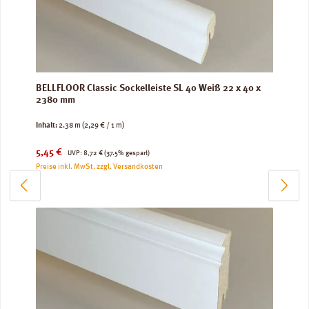
BELLFLOOR Classic Sockelleiste SL 40 Weiß 22 x 40 x
2380 mm
Inhalt:
2.38 m
(2,29 € / 1 m)
Verkaufspreis:
Regulärer Preis:
5,45 €
UVP:
8,72 €
(37.5% gespart)
Preise inkl. MwSt. zzgl. Versandkosten