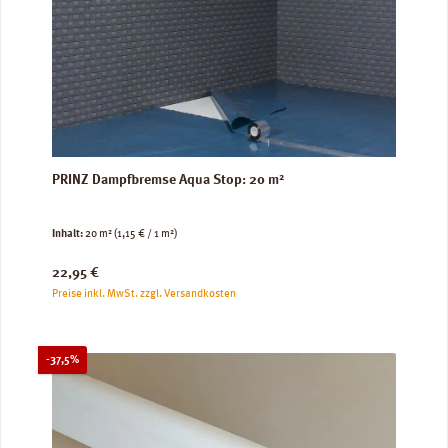
PRINZ Dampfbremse Aqua Stop: 20 m²
Inhalt:
20 m²
(1,15 € / 1 m²)
Regulärer Preis:
22,95 €
Preise inkl. MwSt. zzgl. Versandkosten
Rabatt
-37,5%