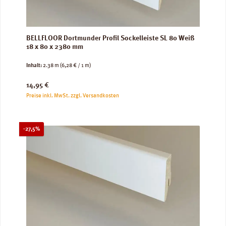
BELLFLOOR Dortmunder Profil Sockelleiste SL 80 Weiß
18 x 80 x 2380 mm
Inhalt:
2.38 m
(6,28 € / 1 m)
Regulärer Preis:
14,95 €
Preise inkl. MwSt. zzgl. Versandkosten
Rabatt
-27,5%