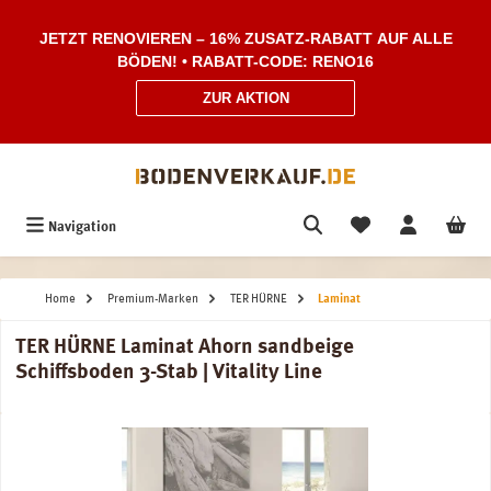
Zum Hauptinhalt springen
JETZT RENOVIEREN – 16% ZUSATZ-RABATT AUF ALLE
BÖDEN! • RABATT-CODE: RENO16
ZUR AKTION
Navigation
Home
Premium-Marken
TER HÜRNE
Laminat
TER HÜRNE Laminat Ahorn sandbeige
Schiffsboden 3-Stab | Vitality Line
Bildergalerie überspringen