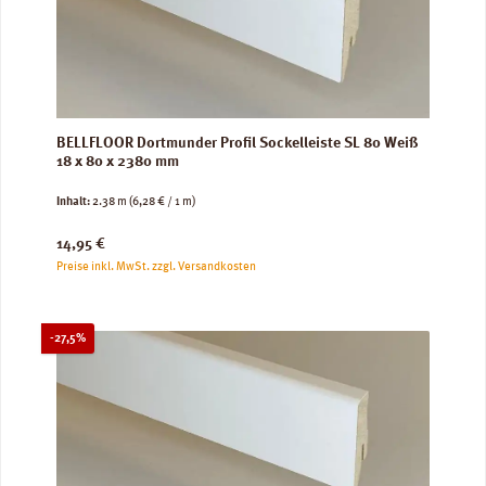
BELLFLOOR Dortmunder Profil Sockelleiste SL 80 Weiß
18 x 80 x 2380 mm
Inhalt:
2.38 m
(6,28 € / 1 m)
Regulärer Preis:
14,95 €
Preise inkl. MwSt. zzgl. Versandkosten
Rabatt
-27,5%