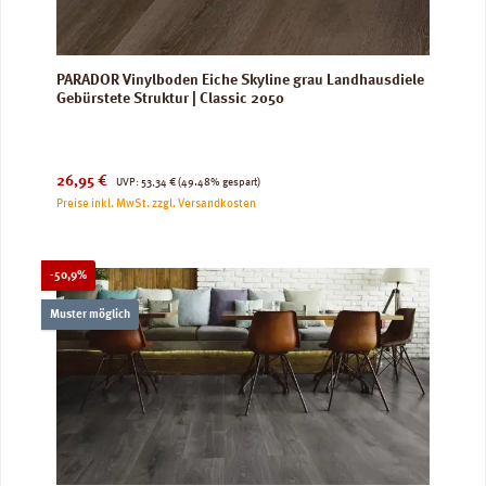
PARADOR Vinylboden Eiche Skyline grau Landhausdiele
Gebürstete Struktur | Classic 2050
Verkaufspreis:
Regulärer Preis:
26,95 €
UVP:
53,34 €
(49.48% gespart)
Preise inkl. MwSt. zzgl. Versandkosten
Rabatt
-50,9%
Muster möglich