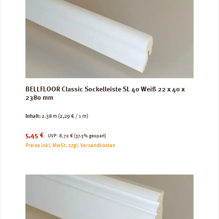
BELLFLOOR Classic Sockelleiste SL 40 Weiß 22 x 40 x
2380 mm
Inhalt:
2.38 m
(2,29 € / 1 m)
Verkaufspreis:
Regulärer Preis:
5,45 €
UVP:
8,72 €
(37.5% gespart)
Preise inkl. MwSt. zzgl. Versandkosten