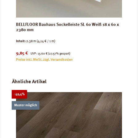
BELLFLOOR Bauhaus Sockelleiste SL 60 Weiß 18 x 60 x
2380 mm
Inhalt:
2.38 m
(4,14 € / 1 m)
Verkaufspreis:
Regulärer Preis:
9,85 €
UVP:
13,60 €
(27.57% gespart)
Preise inkl. MwSt. zzgl. Versandkosten
Produktgalerie überspringen
Ähnliche Artikel
Rabatt
-49,4%
Muster möglich