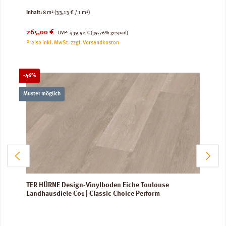
Inhalt:
8 m²
(33,13 € / 1 m²)
Verkaufspreis:
Regulärer Preis:
265,00 €
UVP:
439,92 €
(39.76% gespart)
Preise inkl. MwSt. zzgl. Versandkosten
Rabatt
-46%
Muster möglich
TER HÜRNE Design-Vinylboden Eiche Toulouse
Landhausdiele C01 | Classic Choice Perform