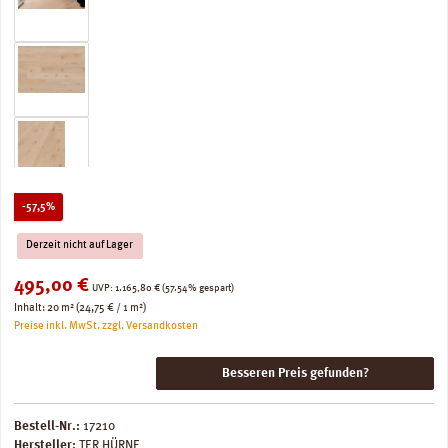
Rabatt
-57,5%
Derzeit nicht auf Lager
Verkaufspreis:
495,00 €
Regulärer Preis:
UVP:
1.165,80 €
(57.54% gespart)
Inhalt:
20 m²
(24,75 € / 1 m²)
Preise inkl. MwSt. zzgl. Versandkosten
Besseren Preis gefunden?
Bestell-Nr.:
17210
Hersteller:
TER HÜRNE