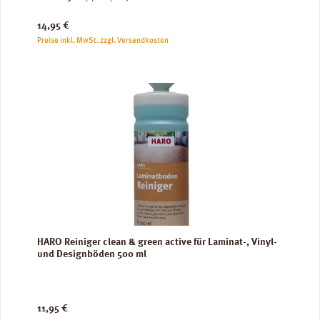
Regulärer Preis:
14,95 €
Preise inkl. MwSt. zzgl. Versandkosten
HARO Reiniger clean & green active für Laminat-, Vinyl-
und Designböden 500 ml
Regulärer Preis:
11,95 €