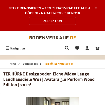
Zum Hauptinhalt springen
JETZT RENOVIEREN – 16% ZUSATZ-RABATT AUF ALLE
BÖDEN! • RABATT-CODE: RENO16
ZUR AKTION
Navigation
Home
Designboden
TER HÜRNE Avatara Floor
TER HÜRNE Designboden Eiche Midea Lange
Landhausdiele W01 | Avatara 3.0 Perform Wood
Edition | 20 m²
Bildergalerie überspringen