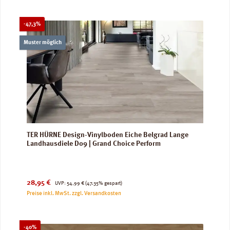
Rabatt
-47,3%
Muster möglich
TER HÜRNE Design-Vinylboden Eiche Belgrad Lange
Landhausdiele D09 | Grand Choice Perform
Verkaufspreis:
Regulärer Preis:
28,95 €
UVP:
54,99 €
(47.35% gespart)
Preise inkl. MwSt. zzgl. Versandkosten
Rabatt
-40%