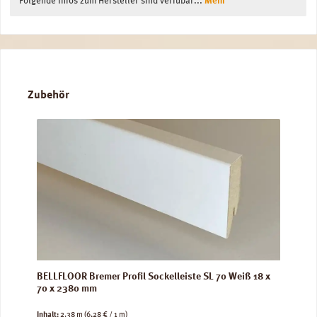
Folgende Infos zum Hersteller sind verfübar...
Mehr
Produktgalerie überspringen
Zubehör
BELLFLOOR Bremer Profil Sockelleiste SL 70 Weiß 18 x
70 x 2380 mm
Inhalt:
2.38 m
(6,28 € / 1 m)