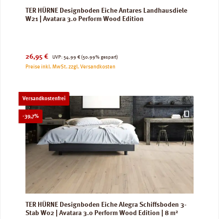
TER HÜRNE Designboden Eiche Antares Landhausdiele
W21 | Avatara 3.0 Perform Wood Edition
Verkaufspreis:
Regulärer Preis:
26,95 €
UVP:
54,99 €
(50.99% gespart)
Preise inkl. MwSt. zzgl. Versandkosten
Versandkostenfrei
Rabatt
-39,7%
TER HÜRNE Designboden Eiche Alegra Schiffsboden 3-
Stab W02 | Avatara 3.0 Perform Wood Edition | 8 m²