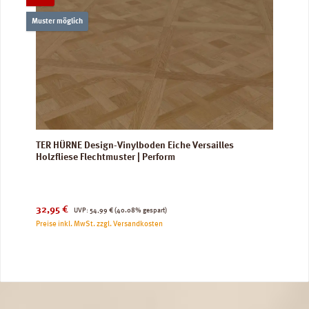
Muster möglich
TER HÜRNE Design-Vinylboden Eiche Versailles
Holzfliese Flechtmuster | Perform
Verkaufspreis:
Regulärer Preis:
32,95 €
UVP:
54,99 €
(40.08% gespart)
Preise inkl. MwSt. zzgl. Versandkosten