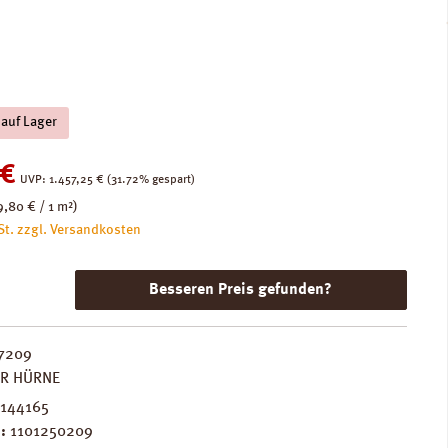
 auf Lager
:
 €
Regulärer Preis:
UVP:
1.457,25 €
(31.72% gespart)
9,80 € / 1 m²)
St. zzgl. Versandkosten
Besseren Preis gefunden?
7209
ER HÜRNE
144165
.:
1101250209