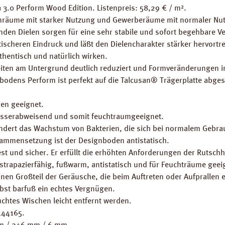
3.0 Perform Wood Edition. Listenpreis: 58,29 € / m².
nräume mit starker Nutzung und Gewerberäume mit normaler Nu
enden Dielen sorgen für eine sehr stabile und sofort begehbare V
ischeren Eindruck und läßt den Dielencharakter stärker hervortre
hentisch und natürlich wirken.
eiten am Untergrund deutlich reduziert und Formveränderungen i
odens Perform ist perfekt auf die Talcusan® Trägerplatte abgest
en geeignet.
wasserabweisend und somit feuchtraumgeeignet.
rhindert das Wachstum von Bakterien, die sich bei normalem Gebra
sammensetzung ist der Designboden antistatisch.
st und sicher. Er erfüllt die erhöhten Anforderungen der Rutsc
strapazierfähig, fußwarm, antistatisch und für Feuchträume geei
einen Großteil der Geräusche, die beim Auftreten oder Aufprallen 
bst barfuß ein echtes Vergnügen.
uchtes Wischen leicht entfernt werden.
144165.