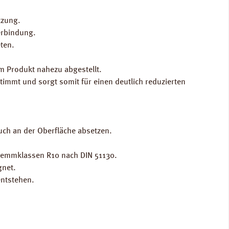
tzung.
erbindung.
ten.
m Produkt nahezu abgestellt.
immt und sorgt somit für einen deutlich reduzierten
uch an der Oberfläche absetzen.
hhemmklassen R10 nach DIN 51130.
gnet.
entstehen.