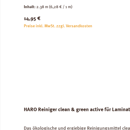
Inhalt:
2.38 m
(6,28 € / 1 m)
Regulärer Preis:
14,95 €
Preise inkl. MwSt. zzgl. Versandkosten
HARO Reiniger clean & green active für Lamina
Das ökologische und ergiebige Reinigungsmittel clea