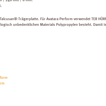
mm / 246 mm / 6 mm.
t.
 Talcusan®-Trägerplatte. Für Avatara Perform verwendet TER HÜRN
logisch unbedenklichen Materials Polypropylen besteht. Damit is
rform
orm