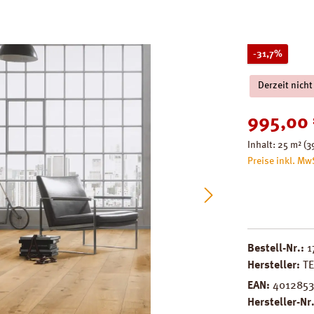
Rabatt
-31,7%
Derzeit nicht
Verkaufspreis
995,00
Inhalt:
25 m²
(3
Preise inkl. Mw
Bestell-Nr.:
1
Hersteller:
T
EAN:
4012853
Hersteller-Nr