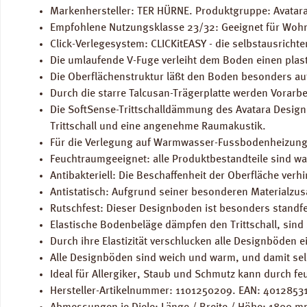
Markenhersteller: TER HÜRNE. Produktgruppe: Avatara 
Empfohlene Nutzungsklasse 23/32: Geeignet für Woh
Click-Verlegesystem: CLICKitEASY - die selbstausricht
Die umlaufende V-Fuge verleiht dem Boden einen plast
Die Oberflächenstruktur läßt den Boden besonders aut
Durch die starre Talcusan-Trägerplatte werden Vorarb
Die SoftSense-Trittschalldämmung des Avatara Designb
Trittschall und eine angenehme Raumakustik.
Für die Verlegung auf Warmwasser-Fussbodenheizung
Feuchtraumgeeignet: alle Produktbestandteile sind 
Antibakteriell: Die Beschaffenheit der Oberfläche ve
Antistatisch: Aufgrund seiner besonderen Materialzu
Rutschfest: Dieser Designboden ist besonders standfe
Elastische Bodenbeläge dämpfen den Trittschall, sind 
Durch ihre Elastizität verschlucken alle Designböden 
Alle Designböden sind weich und warm, und damit sel
Ideal für Allergiker, Staub und Schmutz kann durch fe
Hersteller-Artikelnummer: 1101250209. EAN: 4012853