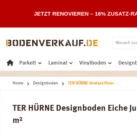
 Hauptinhalt springen
Zur Suche springen
Zur Hauptnavigation springen
JETZT RENOVIEREN – 16% ZUSATZ-R
Parkett
Laminat
Vinylboden
Design
Home
Designboden
TER HÜRNE Avatara Floor
TER HÜRNE Designboden Eiche Jun
m²