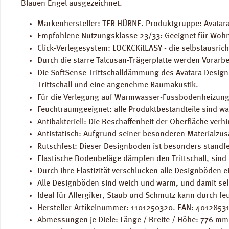
Blauen Engel ausgezeichnet.
Markenhersteller: TER HÜRNE. Produktgruppe: Avatara 
Empfohlene Nutzungsklasse 23/33: Geeignet für Woh
Click-Verlegesystem: LOCKCKitEASY - die selbstausric
Durch die starre Talcusan-Trägerplatte werden Vorarb
Die SoftSense-Trittschalldämmung des Avatara Designb
Trittschall und eine angenehme Raumakustik.
Für die Verlegung auf Warmwasser-Fussbodenheizung
Feuchtraumgeeignet: alle Produktbestandteile sind 
Antibakteriell: Die Beschaffenheit der Oberfläche ve
Antistatisch: Aufgrund seiner besonderen Materialzu
Rutschfest: Dieser Designboden ist besonders standfe
Elastische Bodenbeläge dämpfen den Trittschall, sind 
Durch ihre Elastizität verschlucken alle Designböden 
Alle Designböden sind weich und warm, und damit sel
Ideal für Allergiker, Staub und Schmutz kann durch fe
Hersteller-Artikelnummer: 1101250320. EAN: 4012853
Abmessungen je Diele: Länge / Breite / Höhe: 776 m