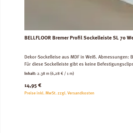
BELLFLOOR Bremer Profil Sockelleiste SL 70 W
Dekor-Sockelleise aus MDF in Weiß. Abmessungen: Br
Für diese Sockelleiste gibt es keine Befestigungscli
Inhalt:
2.38 m
(6,28 € / 1 m)
Regulärer Preis:
14,95 €
Preise inkl. MwSt. zzgl. Versandkosten