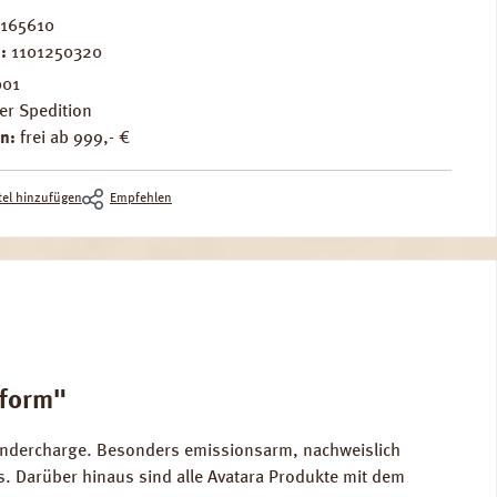
165610
.:
1101250320
001
er Spedition
n:
frei ab 999,- €
el hinzufügen
Empfehlen
rform"
ondercharge. Besonders emissionsarm, nachweislich
s. Darüber hinaus sind alle Avatara Produkte mit dem