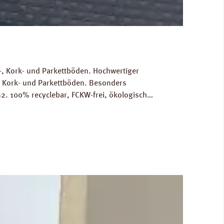
, Kork- und Parkettböden. Hochwertiger
, Kork- und Parkettböden. Besonders
2. 100% recyclebar, FCKW-frei, ökologisch
Gewicht als Grundlage für die Berechnung der
RINZ Dampfbremse AquaStop