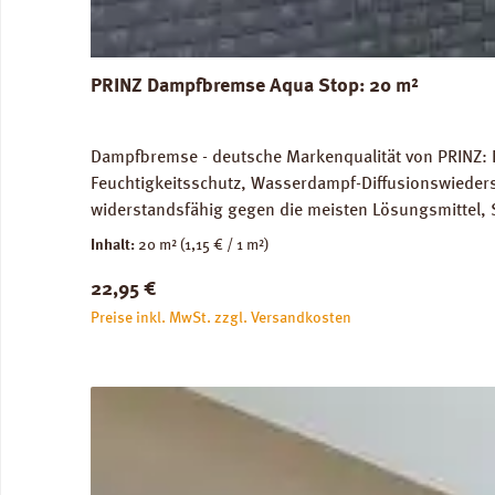
PRINZ Dampfbremse Aqua Stop: 20 m²
Dampfbremse - deutsche Markenqualität von PRINZ: 
Feuchtigkeitsschutz, Wasserdampf-Diffusionswieder
widerstandsfähig gegen die meisten Lösungsmittel, 
unbedenklich. Für Warmwasser-Fussbodenheizung gee
Inhalt:
20 m²
(1,15 € / 1 m²)
Versandkosten: 10 kg / Rolle. Verfügbare Downloa
Regulärer Preis:
22,95 €
Preise inkl. MwSt. zzgl. Versandkosten