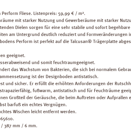
Perform Fliese. Listenpreis: 59,99 € / m².
nräume mit starker Nutzung und Gewerberäume mit starker Nutz
htenden Dielen sorgen für eine sehr stabile und sofort begehbar
eiten am Untergrund deutlich reduziert und Formveränderungen i
odens Perform ist perfekt auf die Talcusan® Trägerplatte abgest
en geeignet.
wasserabweisend und somit feuchtraumgeeignet.
rhindert das Wachstum von Bakterien, die sich bei normalem Gebra
sammensetzung ist der Designboden antistatisch.
st und sicher. Er erfüllt die erhöhten Anforderungen der Rutsc
strapazierfähig, fußwarm, antistatisch und für Feuchträume geei
einen Großteil der Geräusche, die beim Auftreten oder Aufprallen 
bst barfuß ein echtes Vergnügen.
uchtes Wischen leicht entfernt werden.
165610.
m / 387 mm / 6 mm.