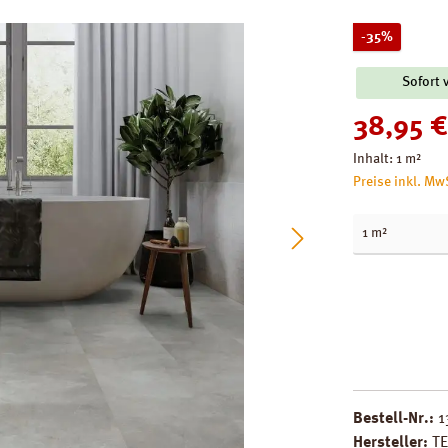
Rabatt
-35%
Sofort 
Verkaufspreis
38,95 €
Inhalt:
1 m²
Preise inkl. Mw
Bestell-Nr.:
1
Hersteller:
T