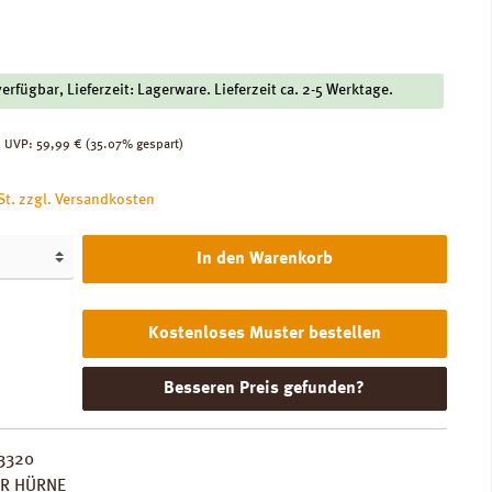
verfügbar, Lieferzeit: Lagerware. Lieferzeit ca. 2-5 Werktage.
:
Regulärer Preis:
UVP:
59,99 €
(35.07% gespart)
St. zzgl. Versandkosten
In den Warenkorb
Kostenloses Muster bestellen
Besseren Preis gefunden?
3320
ER HÜRNE