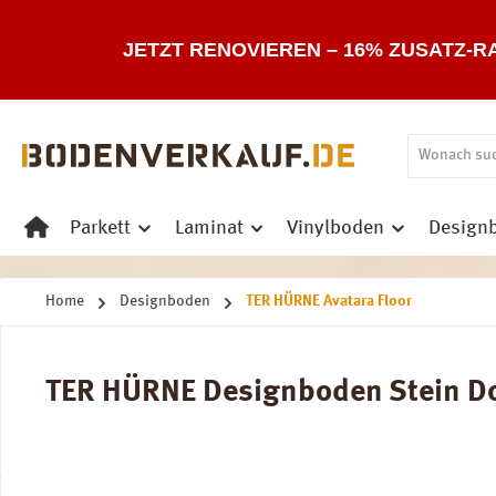
 Hauptinhalt springen
Zur Suche springen
Zur Hauptnavigation springen
JETZT RENOVIEREN – 16% ZUSATZ-R
Parkett
Laminat
Vinylboden
Design
Home
Designboden
TER HÜRNE Avatara Floor
TER HÜRNE Designboden Stein Dor