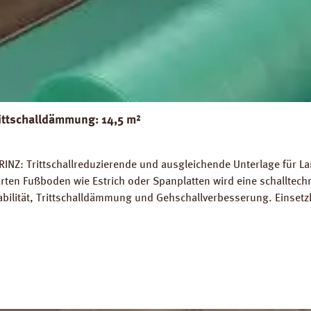
ittschalldämmung: 14,5 m²
INZ: Trittschallreduzierende und ausgleichende Unterlage für La
rten Fußboden wie Estrich oder Spanplatten wird eine schalltec
abilität, Trittschalldämmung und Gehschallverbesserung. Einsetz
rlegung auf Warmwasser-Fussbodenheizungen geeignet. Perfekter
 14,5 m². Trittschall-Verbesserung: 20 dB (ISO 140-8). Dichte: 
Z Strong Silent Verlegeanleitung PRINZ Strong Silent