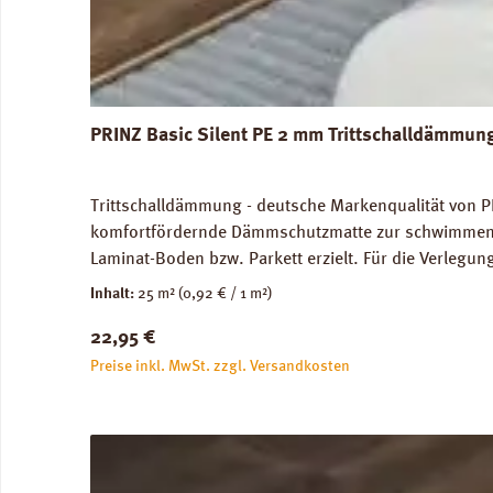
PRINZ Basic Silent PE 2 mm Trittschalldämmun
Trittschalldämmung - deutsche Markenqualität von P
komfortfördernde Dämmschutzmatte zur schwimmenden
Laminat-Boden bzw. Parkett erzielt. Für die Verleg
Abmessungen: Breite 100 cm, Länge 25 m: 1 Rolle = 2
Inhalt:
25 m²
(0,92 € / 1 m²)
unbedenklich. Verfügbare Downloads: Verlegeanleitun
Regulärer Preis:
22,95 €
Preise inkl. MwSt. zzgl. Versandkosten