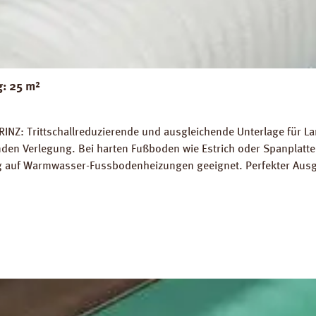
g: 25 m²
RINZ: Trittschallreduzierende und ausgleichende Unterlage für 
 Verlegung. Bei harten Fußboden wie Estrich oder Spanplatten
ung auf Warmwasser-Fussbodenheizungen geeignet. Perfekter Aus
5 m² Trittschall-Verbesserung: 16 dB (ISO 140-8). Dichte: 25 k
g PRINZ Basic Silent Datenblatt PRINZ Basic Silent