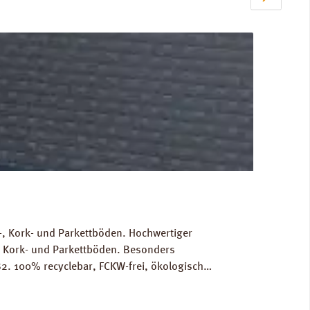
, Kork- und Parkettböden. Hochwertiger
, Kork- und Parkettböden. Besonders
2. 100% recyclebar, FCKW-frei, ökologisch
Gewicht als Grundlage für die Berechnung der
RINZ Dampfbremse AquaStop