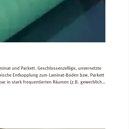
minat und Parkett. Geschlossenzellige, unvernetzte
hnische Entkopplung zum Laminat-Boden bzw. Parkett
bar in stark frequentierten Räumen (z.B. gewerblich
 Ausgleich von Bodenunebenheiten bis zu 1 mm.
80 kg/m³. FCKW- und HFCKW-frei. Ökologisch