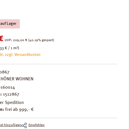
 auf Lager
:
€
Regulärer Preis:
UVP:
209,00 €
(40.19% gespart)
33 € / 1 m²)
St. zzgl. Versandkosten
0867
CHÖNER WOHNEN
9160014
.:
1512867
er Spedition
n:
frei ab 999,- €
el hinzufügen
Empfehlen