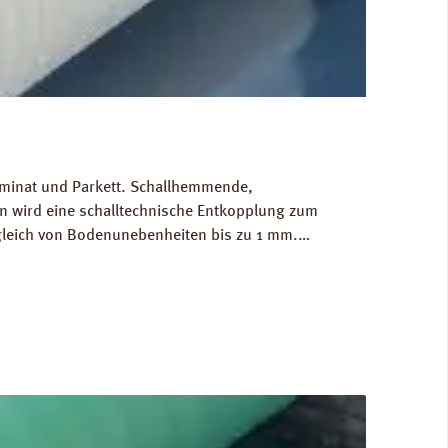
Laminat und Parkett. Schallhemmende,
 wird eine schalltechnische Entkopplung zum
gleich von Bodenunebenheiten bis zu 1 mm.
g/m³. FCKW- und HFCKW-frei. Ökologisch