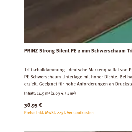
PRINZ Strong Silent PE 2 mm Schwerschaum-Tr
Trittschalldämmung - deutsche Markenqualität von PR
PE-Schwerschaum-Unterlage mit hoher Dichte. Bei ha
erzielt. Geeignet für hohe Anforderungen an Druckst
genutze Flächen) und im Objektbereich. Für die Ve
Inhalt:
14.5 m²
(2,69 € / 1 m²)
Abmessungen: Breite 100 cm, Länge 14,5 m: 1 Rolle =
Regulärer Preis:
38,95 €
unbedenklich. Verfügbare Downloads: Datenblatt PRIN
Preise inkl. MwSt. zzgl. Versandkosten