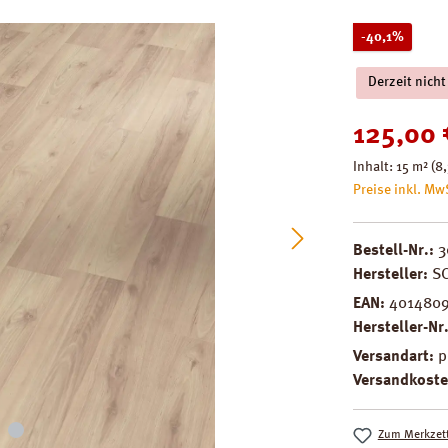
Rabatt
-40,1%
Derzeit nicht
Verkaufspreis
125,00 
Inhalt:
15 m²
(8,
Preise inkl. Mw
Bestell-Nr.:
3
Hersteller:
S
EAN:
401480
Hersteller-Nr
Versandart:
p
Versandkoste
Zum Merkzett