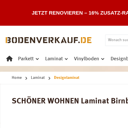
 Hauptinhalt springen
Zur Suche springen
Zur Hauptnavigation springen
JETZT RENOVIEREN – 16% ZUSATZ-R
Parkett
Laminat
Vinylboden
Design
Home
Laminat
Designlaminat
SCHÖNER WOHNEN Laminat Birnbaum