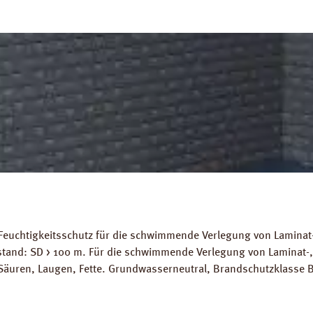
Feuchtigkeitsschutz für die schwimmende Verlegung von Laminat-
stand: SD > 100 m. Für die schwimmende Verlegung von Laminat-
Säuren, Laugen, Fette. Grundwasserneutral, Brandschutzklasse B
ignet. Abmessungen: Länge: 10 m, Breite 2 m, Stärke 200 mµ. 
ds: Datenblatt PRINZ Dampfbremse AquaStop Verlegeanleitung P