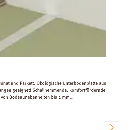
minat und Parkett. Ökologische Unterbodenplatte aus
izungen geeignet! Schallhemmende, komfortfördernde
ch von Bodenunebenheiten bis 2 mm.
n: Breite 590 mm, Länge 790 mm, Stärke: 4 mm.