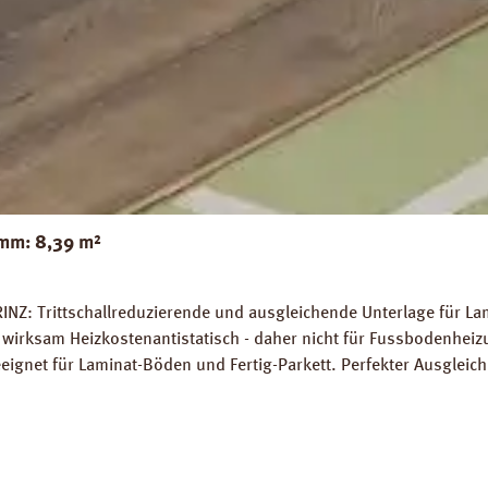
mm: 8,39 m²
INZ: Trittschallreduzierende und ausgleichende Unterlage für La
wirksam Heizkostenantistatisch - daher nicht für Fussbodenhe
gnet für Laminat-Böden und Fertig-Parkett. Perfekter Ausglei
 7 %. Hohe Belastungsfähigkeit von bis zu 7 t / m². Abmessunge
platten Verlegeanleitung PRINZ Naturdämmplatten