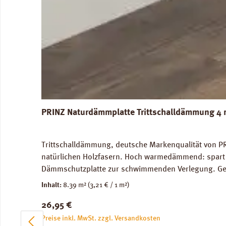
PRINZ Naturdämmplatte Trittschalldämmung 4 
Trittschalldämmung, deutsche Markenqualität von PR
natürlichen Holzfasern. Hoch warmedämmend: spart 
Dämmschutzplatte zur schwimmenden Verlegung. Geei
Trittschalldämmung: 19 dB, Gehschallverbesserung:
Inhalt:
8.39 m²
(3,21 € / 1 m²)
Verfügbare Downloads: Datenblatt PRINZ Naturdämm
Regulärer Preis:
26,95 €
Preise inkl. MwSt. zzgl. Versandkosten