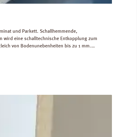
Laminat und Parkett. Schallhemmende,
 wird eine schalltechnische Entkopplung zum
gleich von Bodenunebenheiten bis zu 1 mm.
g/m³. FCKW- und HFCKW-frei. Ökologisch