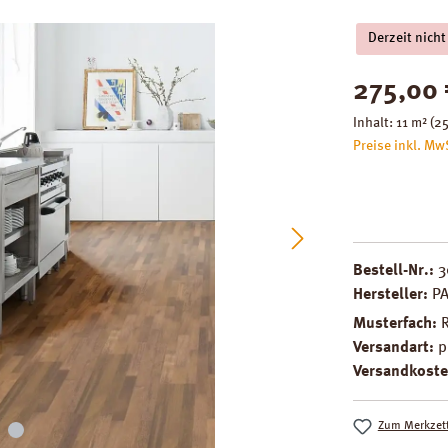
Derzeit nicht
Regulärer Pre
275,00 
Inhalt:
11 m²
(25
Preise inkl. Mw
Bestell-Nr.:
3
Hersteller:
P
Musterfach:
Versandart:
p
Versandkoste
Zum Merkzett