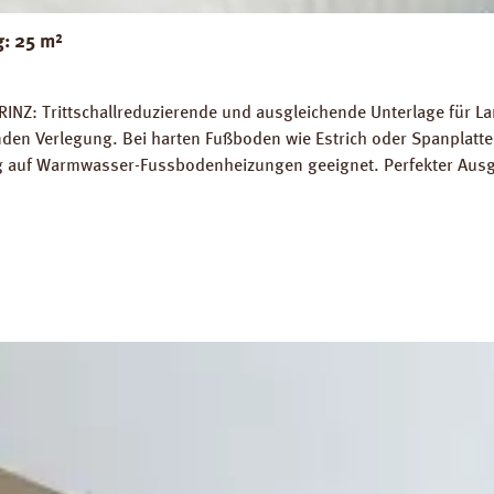
g: 25 m²
RINZ: Trittschallreduzierende und ausgleichende Unterlage für 
 Verlegung. Bei harten Fußboden wie Estrich oder Spanplatten
ung auf Warmwasser-Fussbodenheizungen geeignet. Perfekter Aus
5 m² Trittschall-Verbesserung: 16 dB (ISO 140-8). Dichte: 25 k
g PRINZ Basic Silent Datenblatt PRINZ Basic Silent