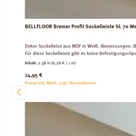
BELLFLOOR Bremer Profil Sockelleiste SL 70 W
Dekor-Sockelleise aus MDF in Weiß. Abmessungen: Br
Für diese Sockelleiste gibt es keine Befestigungscli
Inhalt:
2.38 m
(6,28 € / 1 m)
Regulärer Preis:
14,95 €
Preise inkl. MwSt. zzgl. Versandkosten