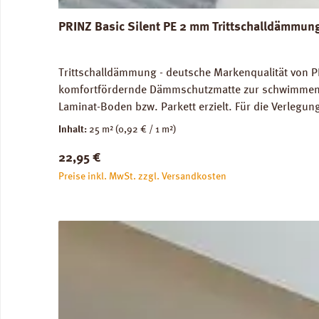
PRINZ Basic Silent PE 2 mm Trittschalldämmun
Trittschalldämmung - deutsche Markenqualität von P
komfortfördernde Dämmschutzmatte zur schwimmenden
Laminat-Boden bzw. Parkett erzielt. Für die Verleg
Abmessungen: Breite 100 cm, Länge 25 m: 1 Rolle = 2
Inhalt:
25 m²
(0,92 € / 1 m²)
unbedenklich. Verfügbare Downloads: Verlegeanleitun
Regulärer Preis:
22,95 €
Preise inkl. MwSt. zzgl. Versandkosten