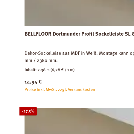
BELLFLOOR Dortmunder Profil Sockelleiste SL
Dekor-Sockelleise aus MDF in Weiß. Montage kann op
mm / 2380 mm.
Inhalt:
2.38 m
(6,28 € / 1 m)
Regulärer Preis:
14,95 €
Preise inkl. MwSt. zzgl. Versandkosten
Rabatt
-27,5%