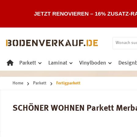
 Hauptinhalt springen
Zur Suche springen
Zur Hauptnavigation springen
JETZT RENOVIEREN – 16% ZUSATZ-R
Parkett
Laminat
Vinylboden
Design
Home
Parkett
Fertigparkett
SCHÖNER WOHNEN Parkett Merbau S