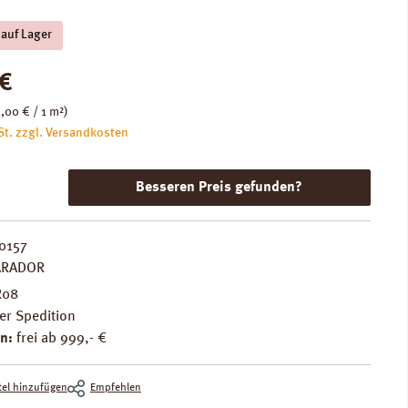
 auf Lager
is:
€
,00 € / 1 m²)
St. zzgl. Versandkosten
Besseren Preis gefunden?
0157
ARADOR
R08
er Spedition
n:
frei ab 999,- €
el hinzufügen
Empfehlen