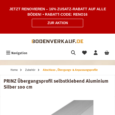
Zum Hauptinhalt springen
JETZT RENOVIEREN – 16% ZUSATZ-RABATT AUF ALLE
BÖDEN! • RABATT-CODE: RENO16
ZUR AKTION
Navigation
Home
Zubehör
Abschluss-, Übergangs- & Anpassungsprofile
PRINZ Übergangsprofil selbstklebend Aluminium
Silber 100 cm
Bildergalerie überspringen