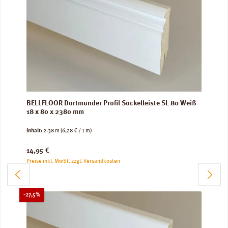
BELLFLOOR Dortmunder Profil Sockelleiste SL 80 Weiß
18 x 80 x 2380 mm
Inhalt:
2.38 m
(6,28 € / 1 m)
Regulärer Preis:
14,95 €
Preise inkl. MwSt. zzgl. Versandkosten
Rabatt
-27,5%