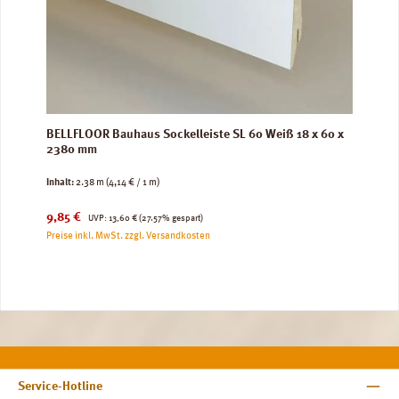
BELLFLOOR Bauhaus Sockelleiste SL 60 Weiß 18 x 60 x
2380 mm
Inhalt:
2.38 m
(4,14 € / 1 m)
Verkaufspreis:
Regulärer Preis:
9,85 €
UVP:
13,60 €
(27.57% gespart)
Preise inkl. MwSt. zzgl. Versandkosten
Service-Hotline