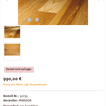
Derzeit nicht auf Lager
Regulärer Preis:
990,00 €
Preise inkl. MwSt. zzgl. Versandkosten
Bestell-Nr.:
30735
Hersteller:
PARADOR