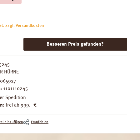
is:
St. zzgl. Versandkosten
Besseren Preis gefunden?
5245
ER HÜRNE
3065927
.:
1101110245
er Spedition
n:
frei ab 999,- €
el hinzufügen
Empfehlen