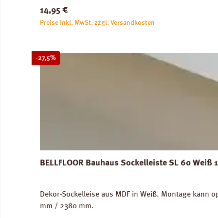
Regulärer Preis:
14,95 €
Preise inkl. MwSt. zzgl. Versandkosten
Rabatt
-27,5%
BELLFLOOR Bauhaus Sockelleiste SL 60 Weiß 
Dekor-Sockelleise aus MDF in Weiß. Montage kann op
mm / 2380 mm.