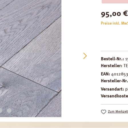
Regulärer Pre
95,00 €
Preise inkl. Mw
Bestell-Nr.:
1
Hersteller:
T
EAN:
401285
Hersteller-Nr
Versandart:
p
Versandkoste
Zum Merkzett