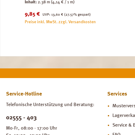
Inhalt:
2.38 m
(4,14 € / 1 m)
Verkaufspreis:
Regulärer Preis:
9,85 €
UVP:
13,60 €
(27.57% gespart)
Preise inkl. MwSt. zzgl. Versandkosten
Service-Hotline
Services
Telefonische Unterstützung und Beratung:
Musterver
Lagerverka
02555 - 403
Service & 
Mo-Fr, 08:00 - 17:00 Uhr