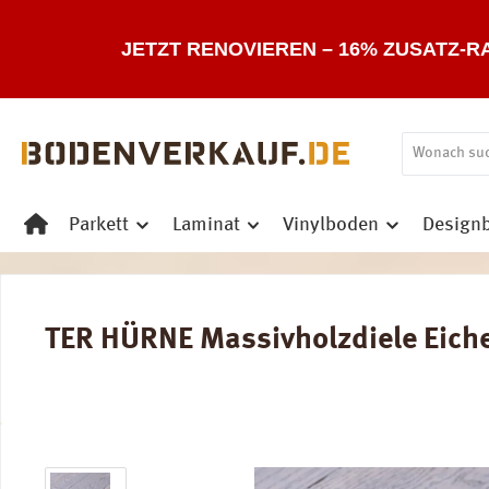
 Hauptinhalt springen
Zur Suche springen
Zur Hauptnavigation springen
JETZT RENOVIEREN – 16% ZUSATZ-R
Parkett
Laminat
Vinylboden
Design
TER HÜRNE Massivholzdiele Eiche a
Bildergalerie überspringen