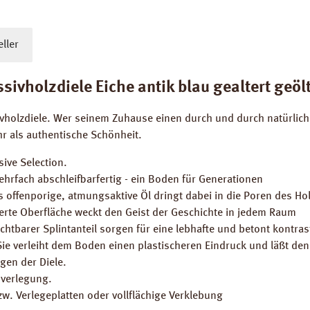
ller
holzdiele Eiche antik blau gealtert geölt |
holzdiele. Wer seinem Zuhause einen durch und durch natürlichen
hr als authentische Schönheit.
ive Selection.
hrfach abschleifbarfertig - ein Boden für Generationen
das offenporige, atmungsaktive Öl dringt dabei in die Poren des Ho
terte Oberfläche weckt den Geist der Geschichte in jedem Raum
ichtbarer Splintanteil sorgen für eine lebhafte und betont kontras
Sie verleiht dem Boden einen plastischeren Eindruck und läßt den
gen der Diele.
sverlegung.
w. Verlegeplatten oder vollflächige Verklebung