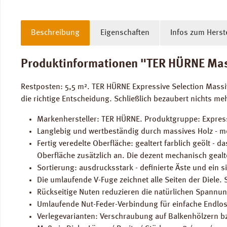
Beschreibung
Eigenschaften
Infos zum Herste
Produktinformationen "TER HÜRNE Massiv
Restposten: 5,5 m². TER HÜRNE Expressive Selection Massiv
die richtige Entscheidung. Schließlich bezaubert nichts me
Markenhersteller: TER HÜRNE. Produktgruppe: Express
Langlebig und wertbeständig durch massives Holz - me
Fertig veredelte Oberfläche: gealtert farblich geölt - 
Oberfläche zusätzlich an. Die dezent mechanisch geal
Sortierung: ausdrucksstark - definierte Äste und ein s
Die umlaufende V-Fuge zeichnet alle Seiten der Diele. 
Rückseitige Nuten reduzieren die natürlichen Spannun
Umlaufende Nut-Feder-Verbindung für einfache Endlo
Verlegevarianten: Verschraubung auf Balkenhölzern bz