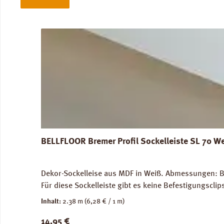
Produktgalerie überspringen
BELLFLOOR Bremer Profil Sockelleiste SL 70 W
Dekor-Sockelleise aus MDF in Weiß. Abmessungen: Br
Für diese Sockelleiste gibt es keine Befestigungscli
Inhalt:
2.38 m
(6,28 € / 1 m)
Regulärer Preis:
14,95 €