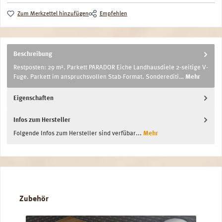
Zum Merkzettel hinzufügen
Empfehlen
Beschreibung
Restposten: 29 m². Parkett PARADOR Eiche Landhausdiele 2-seitige V-
Fuge. Parkett im anspruchsvollen Stab-Format. Sonderediti…
Mehr
Eigenschaften
Infos zum Hersteller
Folgende Infos zum Hersteller sind verfübar...
Mehr
Produktgalerie überspringen
Zubehör