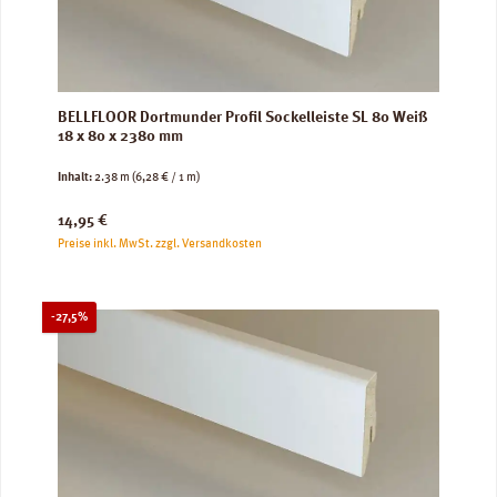
BELLFLOOR Dortmunder Profil Sockelleiste SL 80 Weiß
18 x 80 x 2380 mm
Inhalt:
2.38 m
(6,28 € / 1 m)
Regulärer Preis:
14,95 €
Preise inkl. MwSt. zzgl. Versandkosten
Rabatt
-27,5%