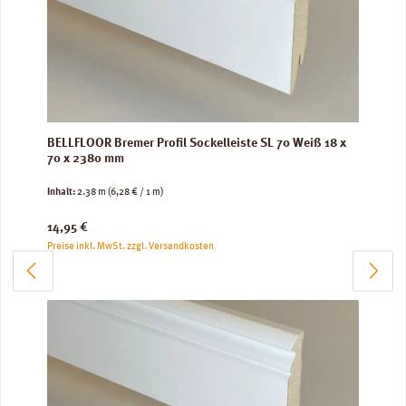
BELLFLOOR Bremer Profil Sockelleiste SL 70 Weiß 18 x
70 x 2380 mm
Inhalt:
2.38 m
(6,28 € / 1 m)
Regulärer Preis:
14,95 €
Preise inkl. MwSt. zzgl. Versandkosten