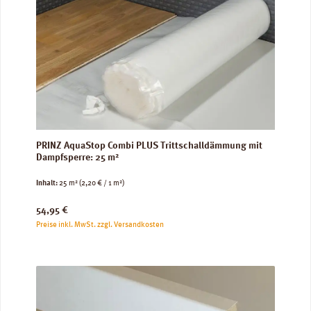
PRINZ AquaStop Combi PLUS Trittschalldämmung mit
Dampfsperre: 25 m²
Inhalt:
25 m²
(2,20 € / 1 m²)
Regulärer Preis:
54,95 €
Preise inkl. MwSt. zzgl. Versandkosten