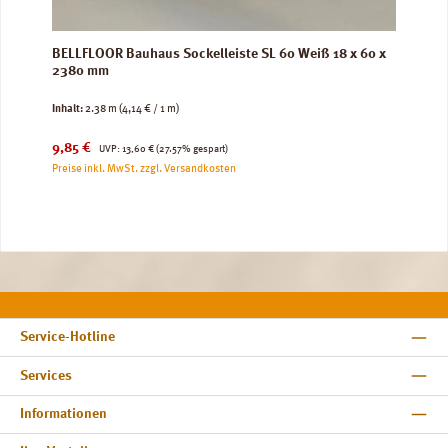
BELLFLOOR Bauhaus Sockelleiste SL 60 Weiß 18 x 60 x
2380 mm
Inhalt:
2.38 m
(4,14 € / 1 m)
Verkaufspreis:
Regulärer Preis:
9,85 €
UVP:
13,60 €
(27.57% gespart)
Preise inkl. MwSt. zzgl. Versandkosten
Service-Hotline
Services
Informationen