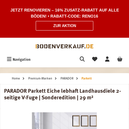
Zum Hauptinhalt springen
JETZT RENOVIEREN – 16% ZUSATZ-RABATT AUF ALLE
BÖDEN! • RABATT-CODE: RENO16
ZUR AKTION
Navigation
Home
Premium-Marken
PARADOR
Parkett
PARADOR Parkett Eiche lebhaft Landhausdiele 2-
seitige V-Fuge | Sonderedition | 29 m²
Bildergalerie überspringen