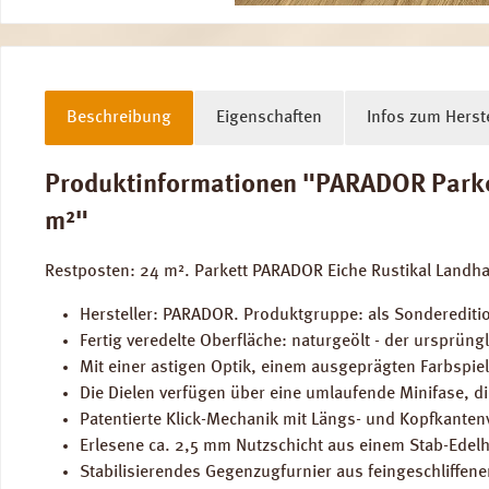
Beschreibung
Eigenschaften
Infos zum Herste
Produktinformationen "PARADOR Parkett
m²"
Restposten: 24 m². Parkett PARADOR Eiche Rustikal Landha
Hersteller: PARADOR. Produktgruppe: als Sondereditio
Fertig veredelte Oberfläche: naturgeölt - der ursprün
Mit einer astigen Optik, einem ausgeprägten Farbspiel
Die Dielen verfügen über eine umlaufende Minifase, die
Patentierte Klick-Mechanik mit Längs- und Kopfkantenv
Erlesene ca. 2,5 mm Nutzschicht aus einem Stab-Edelh
Stabilisierendes Gegenzugfurnier aus feingeschliffen