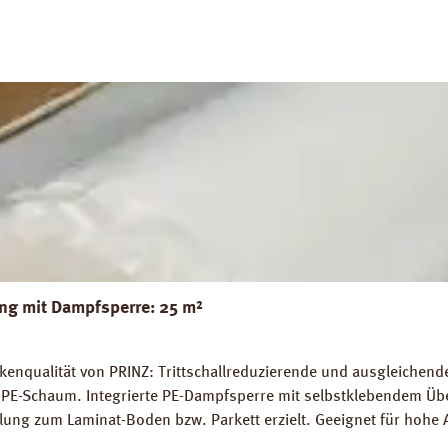
g mit Dampfsperre: 25 m²
nqualität von PRINZ: Trittschallreduzierende und ausgleichende 
PE-Schaum. Integrierte PE-Dampfsperre mit selbstklebendem Übe
lung zum Laminat-Boden bzw. Parkett erzielt. Geeignet für hohe 
 die schwimmende Verlegung von Fertigparkett und Laminatböden