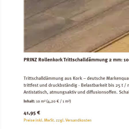
PRINZ Rollenkork Trittschalldämmung 2 mm: 10
Trittschalldämmung aus Kork – deutsche Markenquali
trittfest und druckbständig - Belastbarkeit bis 25 t
Antistatisch, atmungsaktiv und diffusionsoffen. S
Bodenunebenheiten. Bei harten Fußboden wie Estric
Inhalt:
10 m²
(4,20 € / 1 m²)
Laminat-Boden bzw. Parkett erzielt. Abmessungen: Br
Regulärer Preis:
41,95 €
Rollenkork
Preise inkl. MwSt. zzgl. Versandkosten