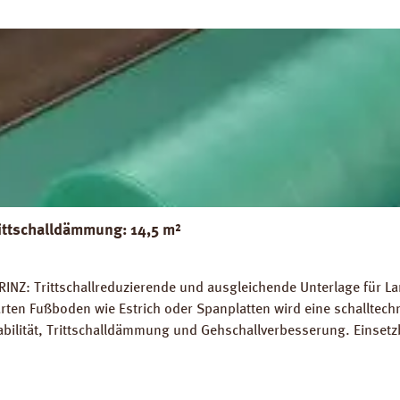
ittschalldämmung: 14,5 m²
INZ: Trittschallreduzierende und ausgleichende Unterlage für La
rten Fußboden wie Estrich oder Spanplatten wird eine schalltec
abilität, Trittschalldämmung und Gehschallverbesserung. Einsetz
rlegung auf Warmwasser-Fussbodenheizungen geeignet. Perfekter
 14,5 m². Trittschall-Verbesserung: 20 dB (ISO 140-8). Dichte: 
Z Strong Silent Verlegeanleitung PRINZ Strong Silent