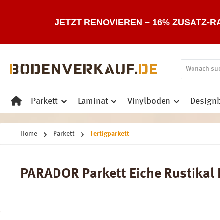
 Hauptinhalt springen
Zur Suche springen
Zur Hauptnavigation springen
JETZT RENOVIEREN – 16% ZUSATZ-R
Parkett
Laminat
Vinylboden
Design
Home
Parkett
Fertigparkett
PARADOR Parkett Eiche Rustikal L