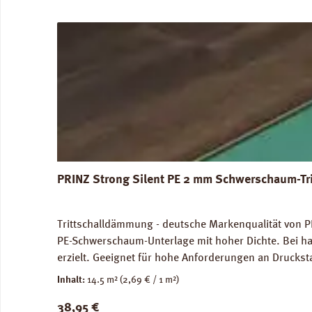
PRINZ Strong Silent PE 2 mm Schwerschaum-Tr
Trittschalldämmung - deutsche Markenqualität von PR
PE-Schwerschaum-Unterlage mit hoher Dichte. Bei ha
erzielt. Geeignet für hohe Anforderungen an Druckst
genutze Flächen) und im Objektbereich. Für die Ve
Inhalt:
14.5 m²
(2,69 € / 1 m²)
Abmessungen: Breite 100 cm, Länge 14,5 m: 1 Rolle =
Regulärer Preis:
38,95 €
unbedenklich. Verfügbare Downloads: Datenblatt PRIN