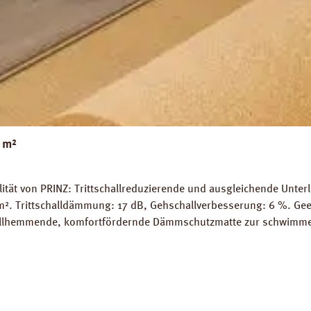
 m²
tät von PRINZ: Trittschallreduzierende und ausgleichende Unter
 / m². Trittschalldämmung: 17 dB, Gehschallverbesserung: 6 %. Ge
challhemmende, komfortfördernde Dämmschutzmatte zur schwimme
h, Spanplatten, Dielenbolen etc. wird durch die Kork-Dämmung e
eite 100 cm, Länge 10 m. 1 Rolle = 10 m². Verfügbare Downloads