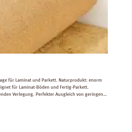
lage für Laminat und Parkett. Naturprodukt: enorm
eignet für Laminat-Böden und Fertig-Parkett.
nden Verlegung. Perfekter Ausgleich von geringen
ine hervorragende schalltechnische Entkopplung zum
: Datenblatt PRINZ Rollenkork Verlegeanleitung PRINZ