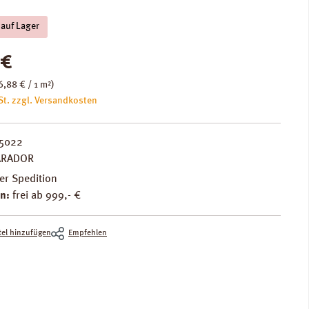
 auf Lager
is:
 €
6,88 € / 1 m²)
St. zzgl. Versandkosten
5022
ARADOR
er Spedition
n:
frei ab 999,- €
el hinzufügen
Empfehlen