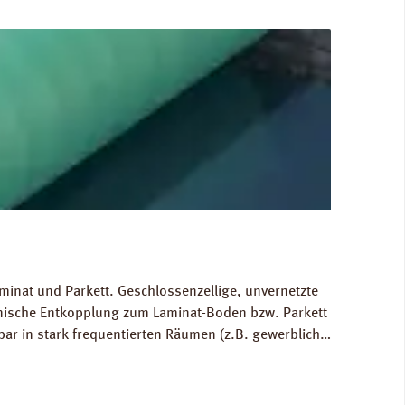
minat und Parkett. Geschlossenzellige, unvernetzte
hnische Entkopplung zum Laminat-Boden bzw. Parkett
bar in stark frequentierten Räumen (z.B. gewerblich
 Ausgleich von Bodenunebenheiten bis zu 1 mm.
80 kg/m³. FCKW- und HFCKW-frei. Ökologisch