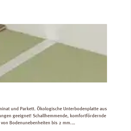
minat und Parkett. Ökologische Unterbodenplatte aus
izungen geeignet! Schallhemmende, komfortfördernde
ch von Bodenunebenheiten bis 2 mm.
n: Breite 590 mm, Länge 790 mm, Stärke: 4 mm.