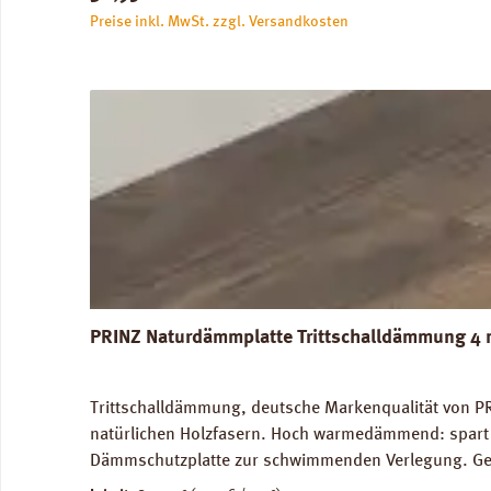
Preise inkl. MwSt. zzgl. Versandkosten
PRINZ Naturdämmplatte Trittschalldämmung 4 
Trittschalldämmung, deutsche Markenqualität von PR
natürlichen Holzfasern. Hoch warmedämmend: spart 
Dämmschutzplatte zur schwimmenden Verlegung. Geei
Trittschalldämmung: 19 dB, Gehschallverbesserung: