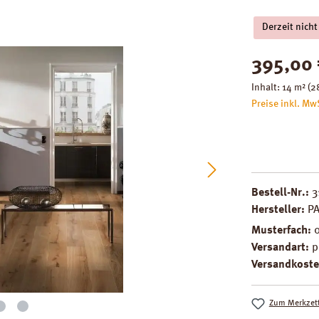
Derzeit nicht
Regulärer Pre
395,00
Inhalt:
14 m²
(2
Preise inkl. Mw
Bestell-Nr.:
3
Hersteller:
P
Musterfach:
Versandart:
p
Versandkoste
Zum Merkzett