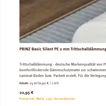
PRINZ Basic Silent PE 2 mm Trittschalldämmun
Trittschalldämmung - deutsche Markenqualität von P
komfortfördernde Dämmschutzmatte zur schwimmenden
Laminat-Boden bzw. Parkett erzielt. Für die Verleg
Abmessungen: Breite 100 cm, Länge 25 m: 1 Rolle = 2
Inhalt:
25 m²
(0,92 € / 1 m²)
unbedenklich. Verfügbare Downloads: Verlegeanleitun
Regulärer Preis:
22,95 €
Preise inkl. MwSt. zzgl. Versandkosten