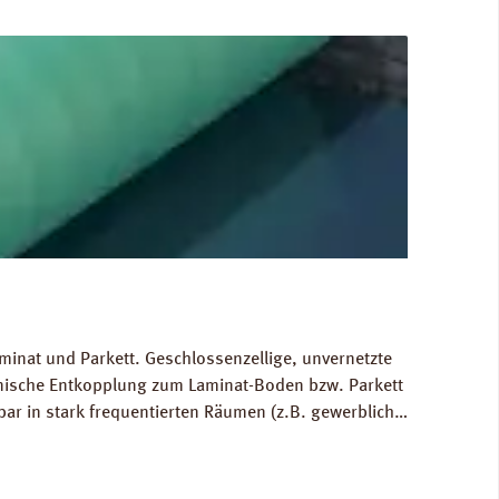
minat und Parkett. Geschlossenzellige, unvernetzte
hnische Entkopplung zum Laminat-Boden bzw. Parkett
bar in stark frequentierten Räumen (z.B. gewerblich
 Ausgleich von Bodenunebenheiten bis zu 1 mm.
80 kg/m³. FCKW- und HFCKW-frei. Ökologisch