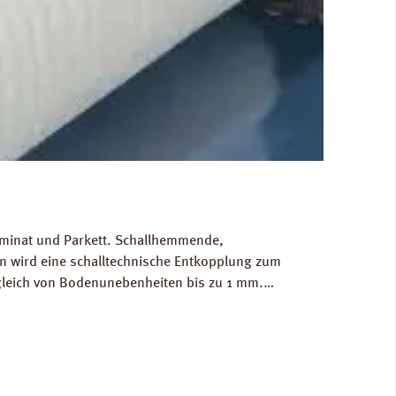
Laminat und Parkett. Schallhemmende,
 wird eine schalltechnische Entkopplung zum
gleich von Bodenunebenheiten bis zu 1 mm.
g/m³. FCKW- und HFCKW-frei. Ökologisch