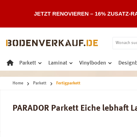
 Hauptinhalt springen
Zur Suche springen
Zur Hauptnavigation springen
JETZT RENOVIEREN – 16% ZUSATZ-R
Parkett
Laminat
Vinylboden
Design
Home
Parkett
Fertigparkett
PARADOR Parkett Eiche lebhaft La