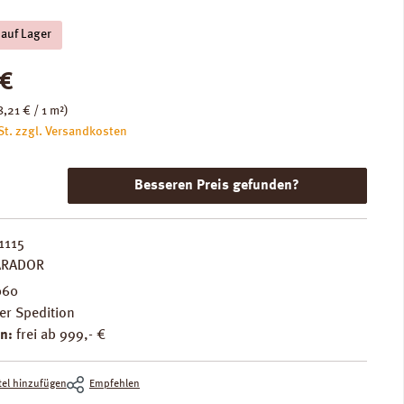
 auf Lager
is:
 €
8,21 € / 1 m²)
St. zzgl. Versandkosten
Besseren Preis gefunden?
1115
ARADOR
060
er Spedition
n:
frei ab 999,- €
el hinzufügen
Empfehlen