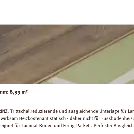
mm: 8,39 m²
INZ: Trittschallreduzierende und ausgleichende Unterlage für La
wirksam Heizkostenantistatisch - daher nicht für Fussbodenhe
gnet für Laminat-Böden und Fertig-Parkett. Perfekter Ausglei
 7 %. Hohe Belastungsfähigkeit von bis zu 7 t / m². Abmessunge