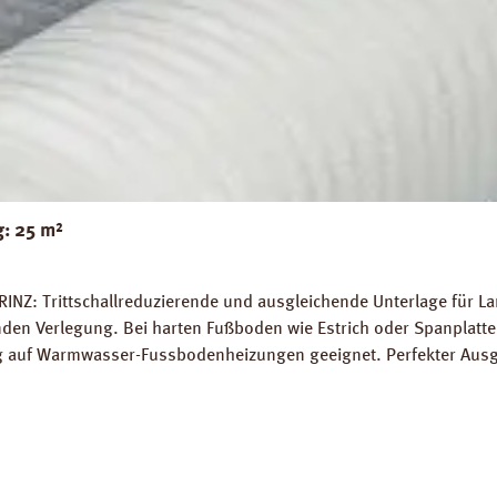
g: 25 m²
RINZ: Trittschallreduzierende und ausgleichende Unterlage für 
 Verlegung. Bei harten Fußboden wie Estrich oder Spanplatten
ung auf Warmwasser-Fussbodenheizungen geeignet. Perfekter Aus
5 m² Trittschall-Verbesserung: 16 dB (ISO 140-8). Dichte: 25 k
g PRINZ Basic Silent Datenblatt PRINZ Basic Silent