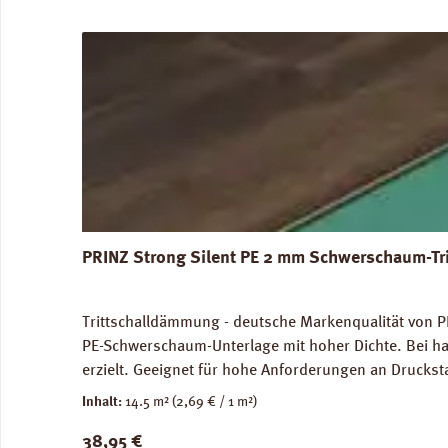
PRINZ Strong Silent PE 2 mm Schwerschaum-Tr
Trittschalldämmung - deutsche Markenqualität von PR
PE-Schwerschaum-Unterlage mit hoher Dichte. Bei ha
erzielt. Geeignet für hohe Anforderungen an Druckst
genutze Flächen) und im Objektbereich. Für die Ve
Inhalt:
14.5 m²
(2,69 € / 1 m²)
Abmessungen: Breite 100 cm, Länge 14,5 m: 1 Rolle =
Regulärer Preis:
38,95 €
unbedenklich. Verfügbare Downloads: Datenblatt PRIN