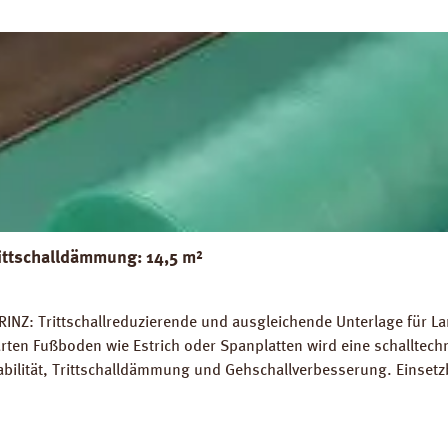
ittschalldämmung: 14,5 m²
INZ: Trittschallreduzierende und ausgleichende Unterlage für La
rten Fußboden wie Estrich oder Spanplatten wird eine schalltec
abilität, Trittschalldämmung und Gehschallverbesserung. Einsetz
rlegung auf Warmwasser-Fussbodenheizungen geeignet. Perfekter
 14,5 m². Trittschall-Verbesserung: 20 dB (ISO 140-8). Dichte: 
Z Strong Silent Verlegeanleitung PRINZ Strong Silent