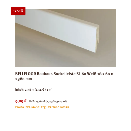
Rabatt
-27,5%
BELLFLOOR Bauhaus Sockelleiste SL 60 Weiß 18 x 60 x
2380 mm
Inhalt:
2.38 m
(4,14 € / 1 m)
Verkaufspreis:
Regulärer Preis:
9,85 €
UVP:
13,60 €
(27.57% gespart)
Preise inkl. MwSt. zzgl. Versandkosten