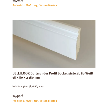
Regulärer Preis:
14,95 €
Preise inkl. MwSt. zzgl. Versandkosten
BELLFLOOR Dortmunder Profil Sockelleiste SL 80 Weiß
18 x 80 x 2380 mm
Inhalt:
2.38 m
(6,28 € / 1 m)
Regulärer Preis:
14,95 €
Preise inkl. MwSt. zzgl. Versandkosten