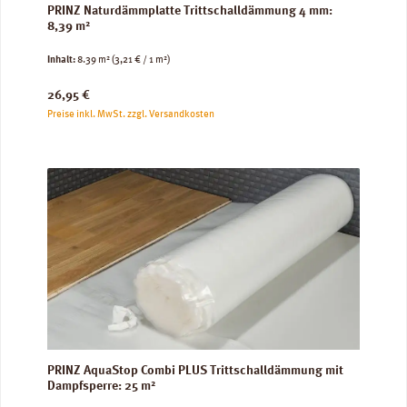
PRINZ Naturdämmplatte Trittschalldämmung 4 mm:
8,39 m²
Inhalt:
8.39 m²
(3,21 € / 1 m²)
Regulärer Preis:
26,95 €
Preise inkl. MwSt. zzgl. Versandkosten
PRINZ AquaStop Combi PLUS Trittschalldämmung mit
Dampfsperre: 25 m²