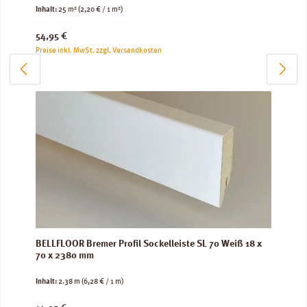
Inhalt:
25 m²
(2,20 € / 1 m²)
Regulärer Preis:
54,95 €
Preise inkl. MwSt. zzgl. Versandkosten
BELLFLOOR Bremer Profil Sockelleiste SL 70 Weiß 18 x
70 x 2380 mm
Inhalt:
2.38 m
(6,28 € / 1 m)