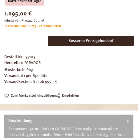
Derzeit nicht auf Lager
Regulärer Preis:
1.095,00 €
Inhalt:
36 m²
(30,42 € / 1 m²)
Preise inkl. MwSt. zzgl. Versandkosten
Besseren Preis gefunden?
Bestell-Nr.:
37015
Hersteller:
PARADOR
Musterfach:
R03
Versandart:
per Spedition
Versandkosten:
frei ab 999,- €
Zum Merkzettel hinzufügen
Empfehlen
Beschreibung
Restposten: 36 m². Parkett PARADOR Eiche astig Landhausdiele
lackversiegelt matt umlaufende Minifase. Nutzschicht 2,5 mm. Au…