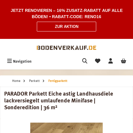
Zum Hauptinhalt springen
JETZT RENOVIEREN – 16% ZUSATZ-RABATT AUF ALLE
BÖDEN! • RABATT-CODE: RENO16
ZUR AKTION
Navigation
Home
Parkett
Fertigparkett
PARADOR Parkett Eiche astig Landhausdiele
lackversiegelt umlaufende Minifase |
Sonderedition | 36 m²
Bildergalerie überspringen