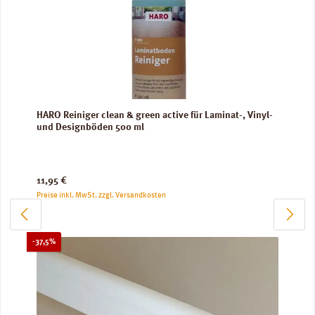
HARO Reiniger clean & green active für Laminat-, Vinyl-
und Designböden 500 ml
Regulärer Preis:
11,95 €
Preise inkl. MwSt. zzgl. Versandkosten
Rabatt
-37,5%