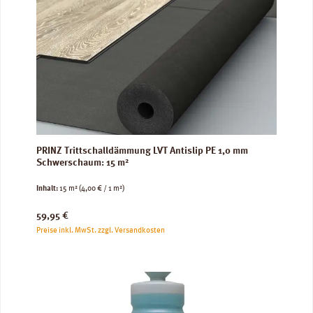
PRINZ Trittschalldämmung LVT Antislip PE 1,0 mm
Schwerschaum: 15 m²
Inhalt:
15 m²
(4,00 € / 1 m²)
Regulärer Preis:
59,95 €
Preise inkl. MwSt. zzgl. Versandkosten