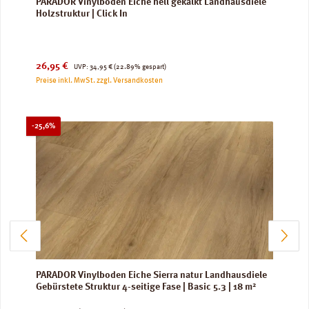
PARADOR Vinylboden Eiche hell gekälkt Landhausdiele
Holzstruktur | Click In
Verkaufspreis:
Regulärer Preis:
26,95 €
UVP:
34,95 €
(22.89% gespart)
Preise inkl. MwSt. zzgl. Versandkosten
Rabatt
-25,6%
PARADOR Vinylboden Eiche Sierra natur Landhausdiele
Gebürstete Struktur 4-seitige Fase | Basic 5.3 | 18 m²