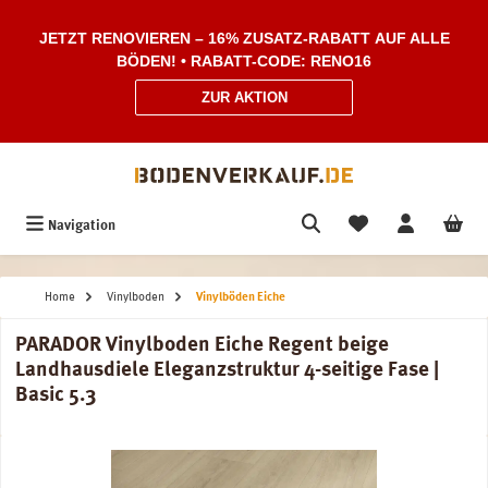
Zum Hauptinhalt springen
JETZT RENOVIEREN – 16% ZUSATZ-RABATT AUF ALLE
BÖDEN! • RABATT-CODE: RENO16
ZUR AKTION
Navigation
Home
Vinylboden
Vinylböden Eiche
PARADOR Vinylboden Eiche Regent beige
Landhausdiele Eleganzstruktur 4-seitige Fase |
Basic 5.3
Bildergalerie überspringen