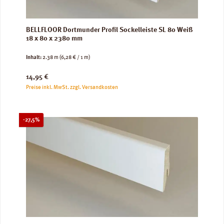
BELLFLOOR Dortmunder Profil Sockelleiste SL 80 Weiß
18 x 80 x 2380 mm
Inhalt:
2.38 m
(6,28 € / 1 m)
Regulärer Preis:
14,95 €
Preise inkl. MwSt. zzgl. Versandkosten
Rabatt
-27,5%