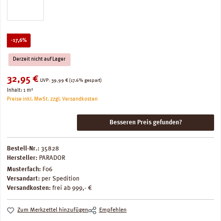
Rabatt
-17,6%
Derzeit nicht auf Lager
Verkaufspreis:
32,95 €
Regulärer Preis:
UVP:
39,99 €
(17.6% gespart)
Inhalt:
1 m²
Preise inkl. MwSt. zzgl. Versandkosten
Besseren Preis gefunden?
Bestell-Nr.:
35828
Hersteller:
PARADOR
Musterfach:
F06
Versandart:
per Spedition
Versandkosten:
frei ab 999,- €
Zum Merkzettel hinzufügen
Empfehlen