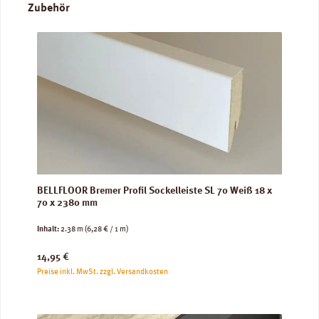
Produktgalerie überspringen
Zubehör
BELLFLOOR Bremer Profil Sockelleiste SL 70 Weiß 18 x
70 x 2380 mm
Inhalt:
2.38 m
(6,28 € / 1 m)
Regulärer Preis:
14,95 €
Preise inkl. MwSt. zzgl. Versandkosten