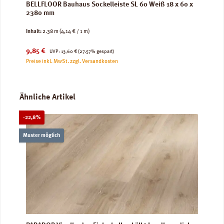
BELLFLOOR Bauhaus Sockelleiste SL 60 Weiß 18 x 60 x
2380 mm
Inhalt:
2.38 m
(4,14 € / 1 m)
Verkaufspreis:
Regulärer Preis:
9,85 €
UVP:
13,60 €
(27.57% gespart)
Preise inkl. MwSt. zzgl. Versandkosten
Produktgalerie überspringen
Ähnliche Artikel
Rabatt
-22,8%
Muster möglich