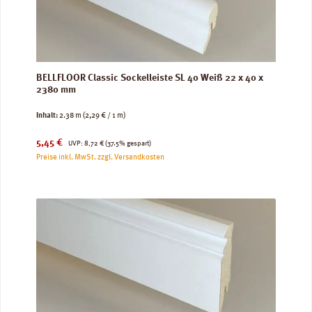
BELLFLOOR Classic Sockelleiste SL 40 Weiß 22 x 40 x
2380 mm
Inhalt:
2.38 m
(2,29 € / 1 m)
Verkaufspreis:
Regulärer Preis:
5,45 €
UVP:
8,72 €
(37.5% gespart)
Preise inkl. MwSt. zzgl. Versandkosten