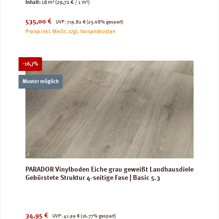
Inhalt:
18 m²
(29,72 € / 1 m²)
Verkaufspreis:
Regulärer Preis:
535,00 €
UVP:
719,82 €
(25.68% gespart)
Preise inkl. MwSt. zzgl. Versandkosten
Rabatt
-16,7%
Muster möglich
PARADOR Vinylboden Eiche grau geweißt Landhausdiele
Gebürstete Struktur 4-seitige Fase | Basic 5.3
Verkaufspreis:
Regulärer Preis:
34,95 €
UVP:
41,99 €
(16.77% gespart)