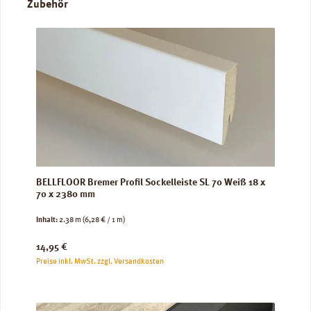
Produktgalerie überspringen
Zubehör
BELLFLOOR Bremer Profil Sockelleiste SL 70 Weiß 18 x
70 x 2380 mm
Inhalt:
2.38 m
(6,28 € / 1 m)
Regulärer Preis:
14,95 €
Preise inkl. MwSt. zzgl. Versandkosten