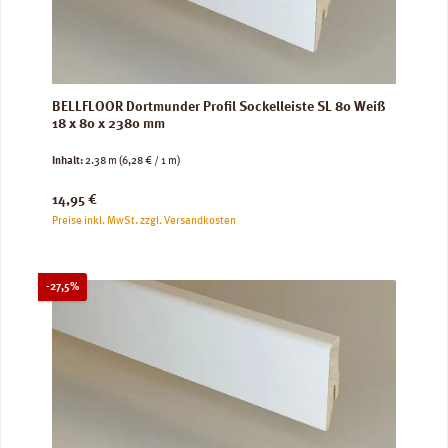
BELLFLOOR Dortmunder Profil Sockelleiste SL 80 Weiß
18 x 80 x 2380 mm
Inhalt:
2.38 m
(6,28 € / 1 m)
Regulärer Preis:
14,95 €
Preise inkl. MwSt. zzgl. Versandkosten
Rabatt
-27,5%