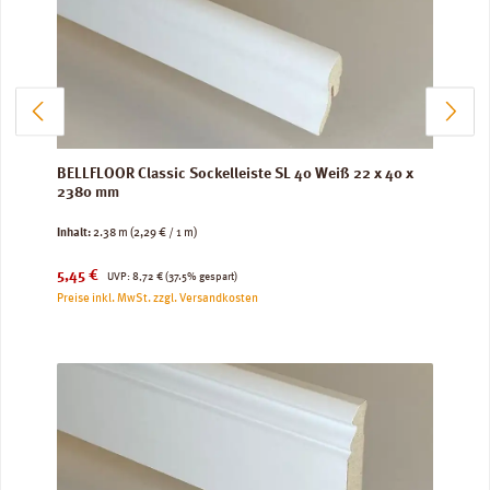
BELLFLOOR Classic Sockelleiste SL 40 Weiß 22 x 40 x
2380 mm
Inhalt:
2.38 m
(2,29 € / 1 m)
Verkaufspreis:
Regulärer Preis:
5,45 €
UVP:
8,72 €
(37.5% gespart)
Preise inkl. MwSt. zzgl. Versandkosten