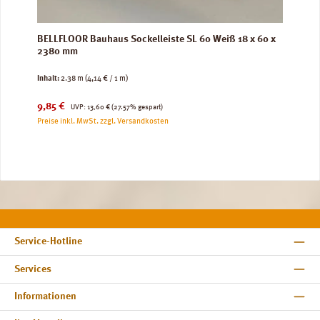
BELLFLOOR Bauhaus Sockelleiste SL 60 Weiß 18 x 60 x
2380 mm
Inhalt:
2.38 m
(4,14 € / 1 m)
Verkaufspreis:
Regulärer Preis:
9,85 €
UVP:
13,60 €
(27.57% gespart)
Preise inkl. MwSt. zzgl. Versandkosten
Service-Hotline
Services
Informationen