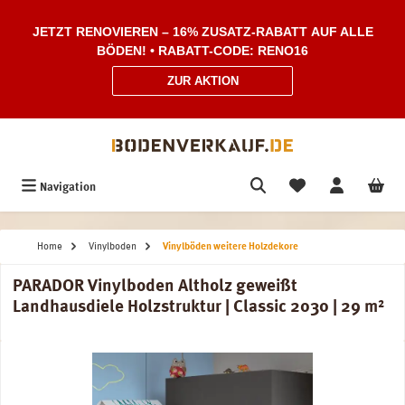
Zum Hauptinhalt springen
JETZT RENOVIEREN – 16% ZUSATZ-RABATT AUF ALLE
BÖDEN! • RABATT-CODE: RENO16
ZUR AKTION
Navigation
Home
Vinylboden
Vinylböden weitere Holzdekore
PARADOR Vinylboden Altholz geweißt
Landhausdiele Holzstruktur | Classic 2030 | 29 m²
Bildergalerie überspringen