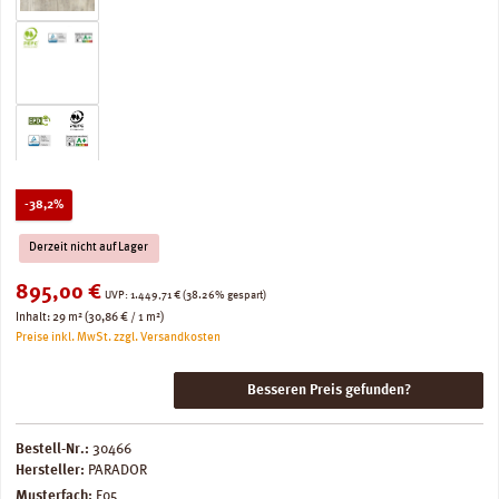
Rabatt
-38,2%
Derzeit nicht auf Lager
Verkaufspreis:
895,00 €
Regulärer Preis:
UVP:
1.449,71 €
(38.26% gespart)
Inhalt:
29 m²
(30,86 € / 1 m²)
Preise inkl. MwSt. zzgl. Versandkosten
Besseren Preis gefunden?
Bestell-Nr.:
30466
Hersteller:
PARADOR
Musterfach:
F05