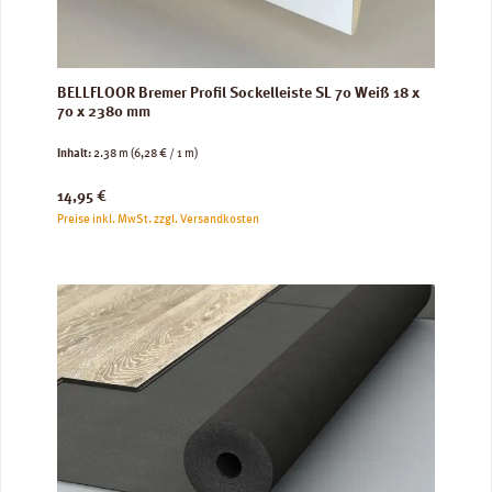
BELLFLOOR Bremer Profil Sockelleiste SL 70 Weiß 18 x
70 x 2380 mm
Inhalt:
2.38 m
(6,28 € / 1 m)
Regulärer Preis:
14,95 €
Preise inkl. MwSt. zzgl. Versandkosten