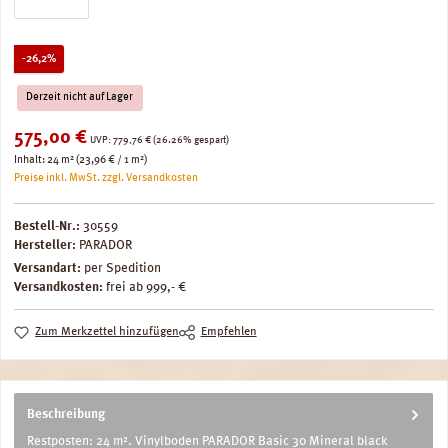
Rabatt
-26,2%
Derzeit nicht auf Lager
Verkaufspreis:
575,00 €
Regulärer Preis:
UVP:
779,76 €
(26.26% gespart)
Inhalt:
24 m²
(23,96 € / 1 m²)
Preise inkl. MwSt. zzgl. Versandkosten
Bestell-Nr.:
30559
Hersteller:
PARADOR
Versandart:
per Spedition
Versandkosten:
frei ab 999,- €
Zum Merkzettel hinzufügen
Empfehlen
Beschreibung
Restposten: 24 m². Vinylboden PARADOR Basic 30 Mineral black