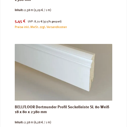
Inhalt:
2.38 m
(2,29 € / 1 m)
Verkaufspreis:
Regulärer Preis:
5,45 €
UVP:
8,72 €
(37.5% gespart)
Preise inkl. MwSt. zzgl. Versandkosten
BELLFLOOR Dortmunder Profil Sockelleiste SL 80 Weiß
18 x 80 x 2380 mm
Inhalt:
2.38 m
(6,28 € / 1 m)