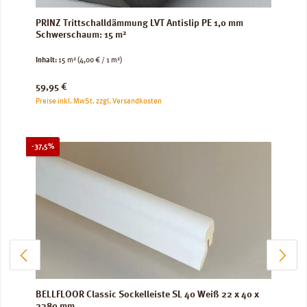
PRINZ Trittschalldämmung LVT Antislip PE 1,0 mm
Schwerschaum: 15 m²
Inhalt:
15 m²
(4,00 € / 1 m²)
Regulärer Preis:
59,95 €
Preise inkl. MwSt. zzgl. Versandkosten
Rabatt
-37,5%
BELLFLOOR Classic Sockelleiste SL 40 Weiß 22 x 40 x
2380 mm