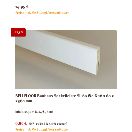
Regulärer Preis:
14,95 €
Preise inkl. MwSt. zzgl. Versandkosten
Rabatt
-27,5%
BELLFLOOR Bauhaus Sockelleiste SL 60 Weiß 18 x 60 x
2380 mm
Inhalt:
2.38 m
(4,14 € / 1 m)
Verkaufspreis:
Regulärer Preis:
9,85 €
UVP:
13,60 €
(27.57% gespart)
Preise inkl. MwSt. zzgl. Versandkosten