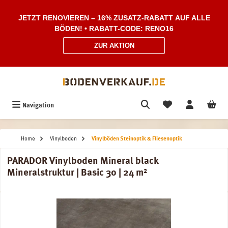
Zum Hauptinhalt springen
JETZT RENOVIEREN – 16% ZUSATZ-RABATT AUF ALLE
BÖDEN! • RABATT-CODE: RENO16
ZUR AKTION
Navigation
Home
Vinylboden
Vinylböden Steinoptik & Fliesenoptik
PARADOR Vinylboden Mineral black
Mineralstruktur | Basic 30 | 24 m²
Bildergalerie überspringen