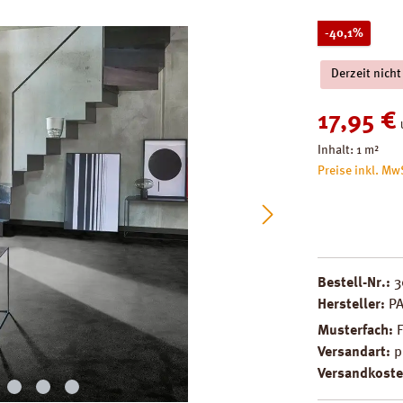
Rabatt
-40,1%
Derzeit nicht
Verkaufspreis
17,95 €
Inhalt:
1 m²
Preise inkl. Mw
Bestell-Nr.:
3
Hersteller:
P
Musterfach:
Versandart:
p
Versandkoste