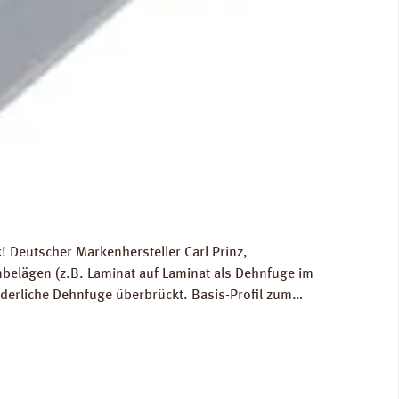
 Deutscher Markenhersteller Carl Prinz,
elägen (z.B. Laminat auf Laminat als Dehnfuge im
rderliche Dehnfuge überbrückt. Basis-Profil zum
age für die Berechnung der Versandkosten: 0,6 kg /