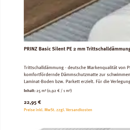
PRINZ Basic Silent PE 2 mm Trittschalldämmun
Trittschalldämmung - deutsche Markenqualität von P
komfortfördernde Dämmschutzmatte zur schwimmenden
Laminat-Boden bzw. Parkett erzielt. Für die Verleg
Abmessungen: Breite 100 cm, Länge 25 m: 1 Rolle = 2
Inhalt:
25 m²
(0,92 € / 1 m²)
unbedenklich. Verfügbare Downloads: Verlegeanleitun
Regulärer Preis:
22,95 €
Preise inkl. MwSt. zzgl. Versandkosten