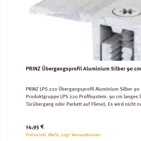
PRINZ Übergangsprofil Aluminium Silber 90 cm
PRINZ LPS 220 Übergangsprofil Aluminium Silber 90 c
Produktgruppe LPS 220 Profilsystem. 90 cm langes 
Türübergang oder Parkett auf Fliese). Es wird nicht 
Verschrauben, Verdübeln oder Verkleben. Deck-Profi
Stück.
Regulärer Preis:
14,95 €
Preise inkl. MwSt. zzgl. Versandkosten