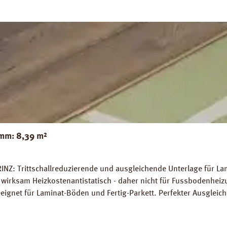
mm: 8,39 m²
INZ: Trittschallreduzierende und ausgleichende Unterlage für La
wirksam Heizkostenantistatisch - daher nicht für Fussbodenhe
gnet für Laminat-Böden und Fertig-Parkett. Perfekter Ausglei
 7 %. Hohe Belastungsfähigkeit von bis zu 7 t / m². Abmessunge
platten Verlegeanleitung PRINZ Naturdämmplatten