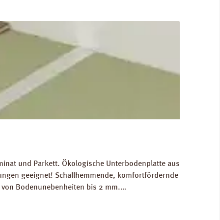
minat und Parkett. Ökologische Unterbodenplatte aus
izungen geeignet! Schallhemmende, komfortfördernde
ch von Bodenunebenheiten bis 2 mm.
n: Breite 590 mm, Länge 790 mm, Stärke: 4 mm.