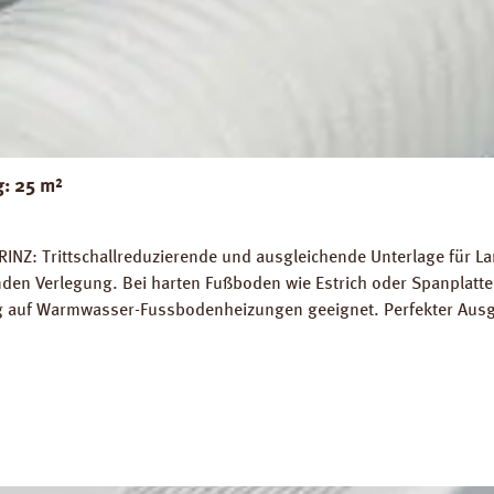
g: 25 m²
RINZ: Trittschallreduzierende und ausgleichende Unterlage für 
 Verlegung. Bei harten Fußboden wie Estrich oder Spanplatten
ung auf Warmwasser-Fussbodenheizungen geeignet. Perfekter Aus
5 m² Trittschall-Verbesserung: 16 dB (ISO 140-8). Dichte: 25 k
g PRINZ Basic Silent Datenblatt PRINZ Basic Silent