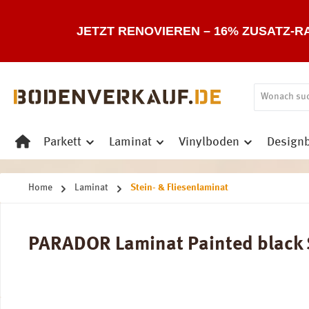
 Hauptinhalt springen
Zur Suche springen
Zur Hauptnavigation springen
JETZT RENOVIEREN – 16% ZUSATZ-R
Parkett
Laminat
Vinylboden
Design
Home
Laminat
Stein- & Fliesenlaminat
PARADOR Laminat Painted black St