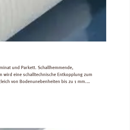
Laminat und Parkett. Schallhemmende,
 wird eine schalltechnische Entkopplung zum
gleich von Bodenunebenheiten bis zu 1 mm.
g/m³. FCKW- und HFCKW-frei. Ökologisch