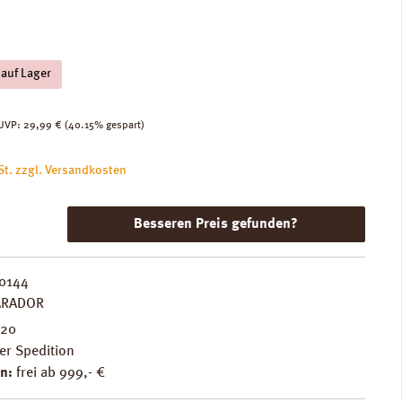
 auf Lager
:
Regulärer Preis:
UVP:
29,99 €
(40.15% gespart)
St. zzgl. Versandkosten
Besseren Preis gefunden?
0144
ARADOR
F20
er Spedition
n:
frei ab 999,- €