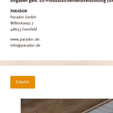
Angaben gem. EU-Produktsicherheitsverordnung (G
PARADOR
Parador GmbH
Millenkamp 7
48653 Coesfeld
www.parador.de
info@parador.de
Zubehör
Produktgalerie überspringen