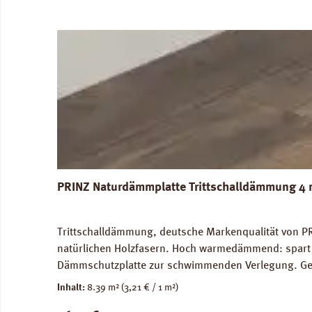
PRINZ Naturdämmplatte Trittschalldämmung 4 
Trittschalldämmung, deutsche Markenqualität von PR
natürlichen Holzfasern. Hoch warmedämmend: spart 
Dämmschutzplatte zur schwimmenden Verlegung. Geei
Trittschalldämmung: 19 dB, Gehschallverbesserung:
Inhalt:
8.39 m²
(3,21 € / 1 m²)
Verfügbare Downloads: Datenblatt PRINZ Naturdämm