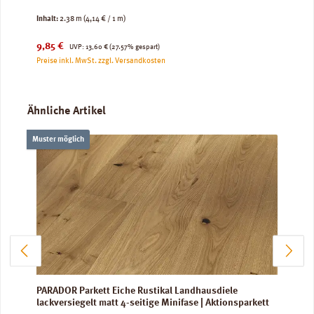
Inhalt:
2.38 m
(4,14 € / 1 m)
Verkaufspreis:
Regulärer Preis:
9,85 €
UVP:
13,60 €
(27.57% gespart)
Preise inkl. MwSt. zzgl. Versandkosten
Produktgalerie überspringen
Ähnliche Artikel
Muster möglich
PARADOR Parkett Eiche Rustikal Landhausdiele
lackversiegelt matt 4-seitige Minifase | Aktionsparkett