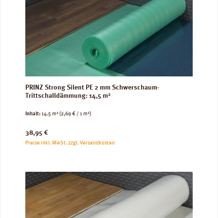
PRINZ Strong Silent PE 2 mm Schwerschaum-
Trittschalldämmung: 14,5 m²
Inhalt:
14.5 m²
(2,69 € / 1 m²)
Regulärer Preis:
38,95 €
Preise inkl. MwSt. zzgl. Versandkosten