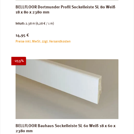
BELLFLOOR Dortmunder Profil Sockelleiste SL 80 Weiß
18 x 80 x 2380 mm
Inhalt:
2.38 m
(6,28 € / 1 m)
Regulärer Preis:
14,95 €
Preise inkl. MwSt. zzgl. Versandkosten
Rabatt
-27,5%
BELLFLOOR Bauhaus Sockelleiste SL 60 Weiß 18 x 60 x
2380 mm