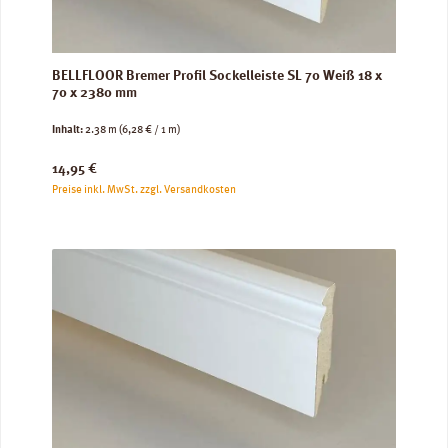
BELLFLOOR Bremer Profil Sockelleiste SL 70 Weiß 18 x
70 x 2380 mm
Inhalt:
2.38 m
(6,28 € / 1 m)
Regulärer Preis:
14,95 €
Preise inkl. MwSt. zzgl. Versandkosten