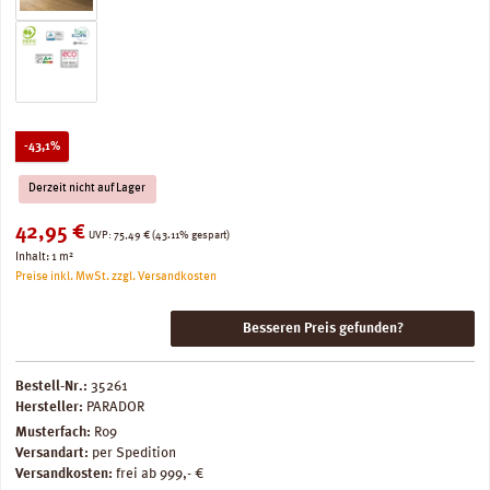
Rabatt
-43,1%
Derzeit nicht auf Lager
Verkaufspreis:
42,95 €
Regulärer Preis:
UVP:
75,49 €
(43.11% gespart)
Inhalt:
1 m²
Preise inkl. MwSt. zzgl. Versandkosten
Besseren Preis gefunden?
Bestell-Nr.:
35261
Hersteller:
PARADOR
Musterfach:
R09
Versandart:
per Spedition
Versandkosten:
frei ab 999,- €