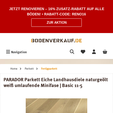
Zum Hauptinhalt springen
JETZT RENOVIEREN – 16% ZUSATZ-RABATT AUF ALLE
BÖDEN! • RABATT-CODE: RENO16
ZUR AKTION
Navigation
Home
Parkett
Fertigparkett
PARADOR Parkett Eiche Landhausdiele naturgeölt
weiß umlaufende Minifase | Basic 11-5
Bildergalerie überspringen