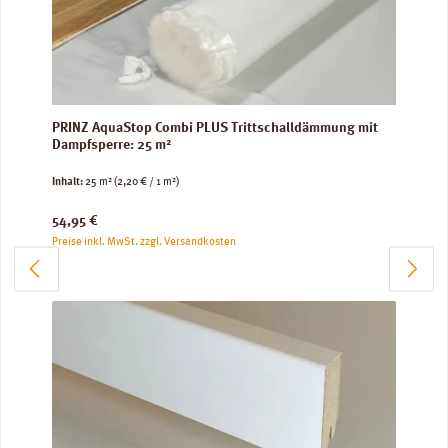
PRINZ AquaStop Combi PLUS Trittschalldämmung mit
Dampfsperre: 25 m²
Inhalt:
25 m²
(2,20 € / 1 m²)
Regulärer Preis:
54,95 €
Preise inkl. MwSt. zzgl. Versandkosten