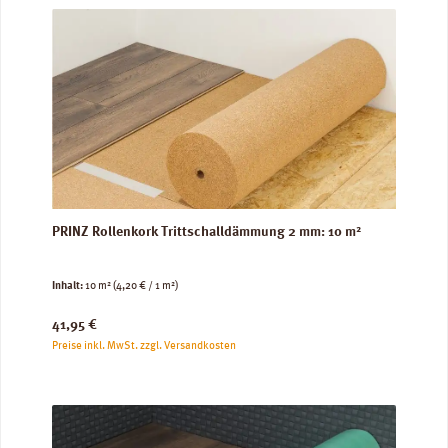
PRINZ Rollenkork Trittschalldämmung 2 mm: 10 m²
Inhalt:
10 m²
(4,20 € / 1 m²)
Regulärer Preis:
41,95 €
Preise inkl. MwSt. zzgl. Versandkosten