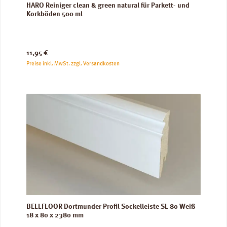
HARO Reiniger clean & green natural für Parkett- und
Korkböden 500 ml
Regulärer Preis:
11,95 €
Preise inkl. MwSt. zzgl. Versandkosten
BELLFLOOR Dortmunder Profil Sockelleiste SL 80 Weiß
18 x 80 x 2380 mm