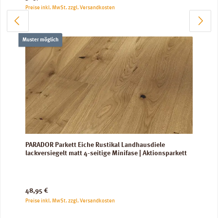
Preise inkl. MwSt. zzgl. Versandkosten
Muster möglich
PARADOR Parkett Eiche Rustikal Landhausdiele
lackversiegelt matt 4-seitige Minifase | Aktionsparkett
Regulärer Preis:
48,95 €
Preise inkl. MwSt. zzgl. Versandkosten