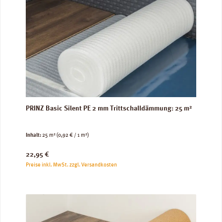
PRINZ Basic Silent PE 2 mm Trittschalldämmung: 25 m²
Inhalt:
25 m²
(0,92 € / 1 m²)
Regulärer Preis:
22,95 €
Preise inkl. MwSt. zzgl. Versandkosten