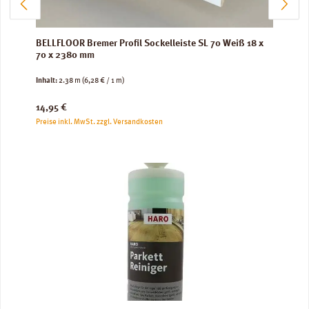
BELLFLOOR Bremer Profil Sockelleiste SL 70 Weiß 18 x
70 x 2380 mm
Inhalt:
2.38 m
(6,28 € / 1 m)
Regulärer Preis:
14,95 €
Preise inkl. MwSt. zzgl. Versandkosten