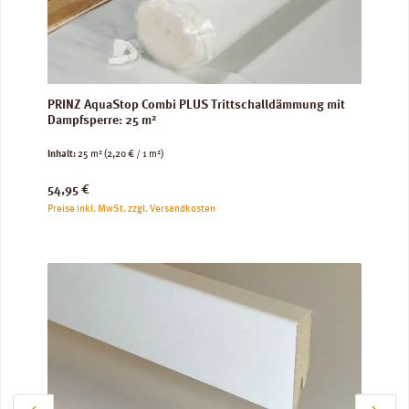
PRINZ AquaStop Combi PLUS Trittschalldämmung mit
Dampfsperre: 25 m²
Inhalt:
25 m²
(2,20 € / 1 m²)
Regulärer Preis:
54,95 €
Preise inkl. MwSt. zzgl. Versandkosten