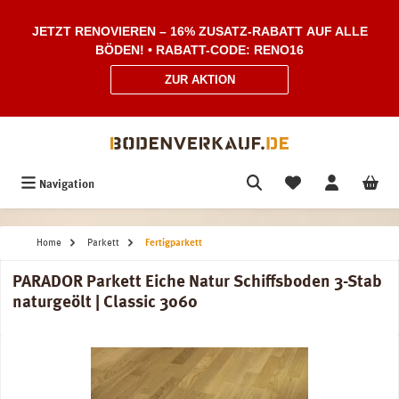
Zum Hauptinhalt springen
JETZT RENOVIEREN – 16% ZUSATZ-RABATT AUF ALLE
BÖDEN! • RABATT-CODE: RENO16
ZUR AKTION
Navigation
Home
Parkett
Fertigparkett
PARADOR Parkett Eiche Natur Schiffsboden 3-Stab
naturgeölt | Classic 3060
Bildergalerie überspringen