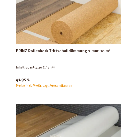
PRINZ Rollenkork Trittschalldämmung 2 mm: 10 m²
Inhalt:
10 m²
(4,20 € / 1 m²)
Regulärer Preis:
41,95 €
Preise inkl. MwSt. zzgl. Versandkosten