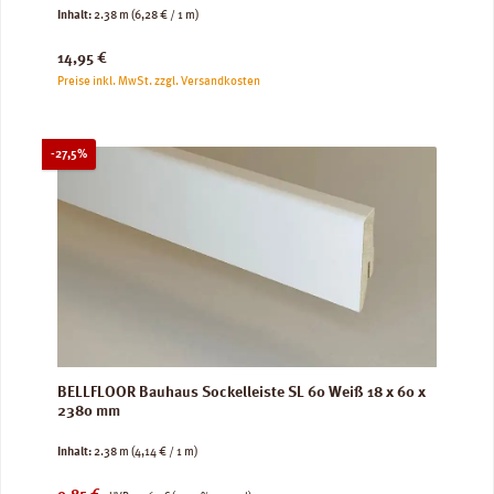
Inhalt:
2.38 m
(6,28 € / 1 m)
Regulärer Preis:
14,95 €
Preise inkl. MwSt. zzgl. Versandkosten
Rabatt
-27,5%
BELLFLOOR Bauhaus Sockelleiste SL 60 Weiß 18 x 60 x
2380 mm
Inhalt:
2.38 m
(4,14 € / 1 m)
Verkaufspreis:
Regulärer Preis: