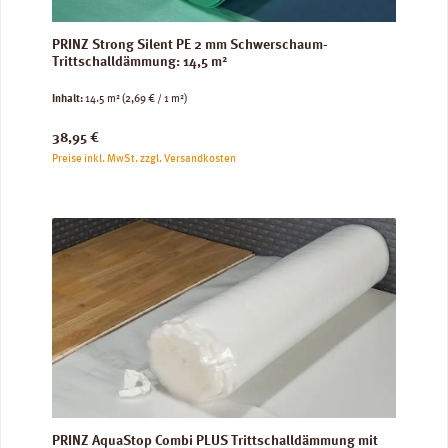
PRINZ Strong Silent PE 2 mm Schwerschaum-
Trittschalldämmung: 14,5 m²
Inhalt:
14.5 m²
(2,69 € / 1 m²)
Regulärer Preis:
38,95 €
Preise inkl. MwSt. zzgl. Versandkosten
PRINZ AquaStop Combi PLUS Trittschalldämmung mit