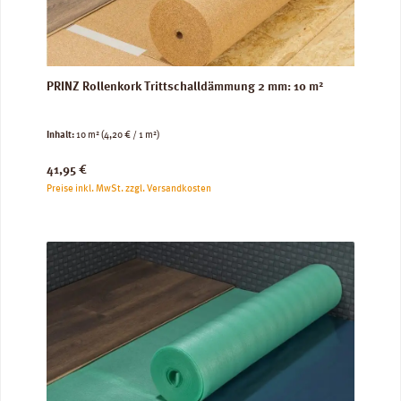
PRINZ Rollenkork Trittschalldämmung 2 mm: 10 m²
Inhalt:
10 m²
(4,20 € / 1 m²)
Regulärer Preis:
41,95 €
Preise inkl. MwSt. zzgl. Versandkosten