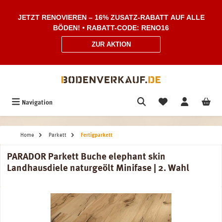
Zum Hauptinhalt springen
JETZT RENOVIEREN – 16% ZUSATZ-RABATT AUF ALLE
BÖDEN! • RABATT-CODE: RENO16
ZUR AKTION
Navigation
Home
Parkett
Fertigparkett
PARADOR Parkett Buche elephant skin
Landhausdiele naturgeölt Minifase | 2. Wahl
Bildergalerie überspringen