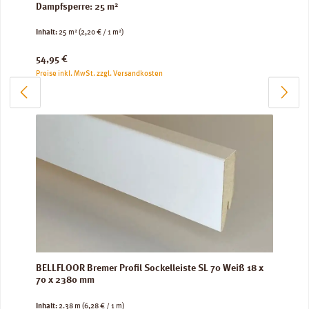
Dampfsperre: 25 m²
Inhalt:
25 m²
(2,20 € / 1 m²)
Regulärer Preis:
54,95 €
Preise inkl. MwSt. zzgl. Versandkosten
BELLFLOOR Bremer Profil Sockelleiste SL 70 Weiß 18 x
70 x 2380 mm
Inhalt:
2.38 m
(6,28 € / 1 m)