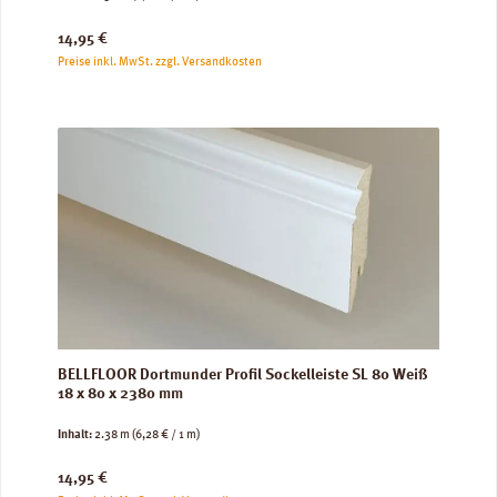
Regulärer Preis:
14,95 €
Preise inkl. MwSt. zzgl. Versandkosten
BELLFLOOR Dortmunder Profil Sockelleiste SL 80 Weiß
18 x 80 x 2380 mm
Inhalt:
2.38 m
(6,28 € / 1 m)
Regulärer Preis:
14,95 €