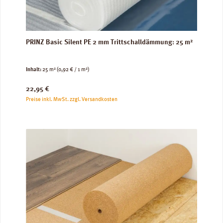
PRINZ Basic Silent PE 2 mm Trittschalldämmung: 25 m²
Inhalt:
25 m²
(0,92 € / 1 m²)
Regulärer Preis:
22,95 €
Preise inkl. MwSt. zzgl. Versandkosten