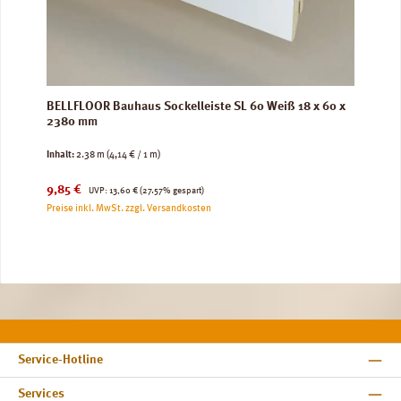
BELLFLOOR Bauhaus Sockelleiste SL 60 Weiß 18 x 60 x
2380 mm
Inhalt:
2.38 m
(4,14 € / 1 m)
Verkaufspreis:
Regulärer Preis:
9,85 €
UVP:
13,60 €
(27.57% gespart)
Preise inkl. MwSt. zzgl. Versandkosten
Service-Hotline
Services