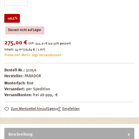
Rabatt
-49,5%
Derzeit nicht auf Lager
Verkaufspreis:
275,00 €
Regulärer Preis:
UVP:
544,91 €
(49.53% gespart)
Inhalt:
14 m²
(19,64 € / 1 m²)
Preise inkl. MwSt. zzgl. Versandkosten
Bestell-Nr.:
31056
Hersteller:
PARADOR
Musterfach:
R08
Versandart:
per Spedition
Versandkosten:
frei ab 999,- €
Zum Merkzettel hinzufügen
Empfehlen
Beschreibung