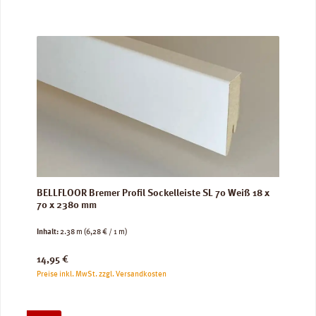
BELLFLOOR Bremer Profil Sockelleiste SL 70 Weiß 18 x
70 x 2380 mm
Inhalt:
2.38 m
(6,28 € / 1 m)
Regulärer Preis:
14,95 €
Preise inkl. MwSt. zzgl. Versandkosten