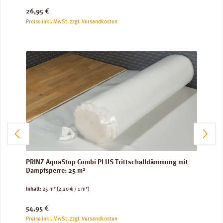
Regulärer Preis:
26,95 €
Preise inkl. MwSt. zzgl. Versandkosten
PRINZ AquaStop Combi PLUS Trittschalldämmung mit
Dampfsperre: 25 m²
Inhalt:
25 m²
(2,20 € / 1 m²)
Regulärer Preis:
54,95 €
Preise inkl. MwSt. zzgl. Versandkosten