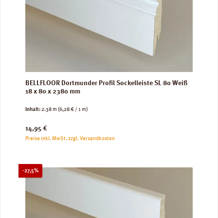
BELLFLOOR Dortmunder Profil Sockelleiste SL 80 Weiß
18 x 80 x 2380 mm
Inhalt:
2.38 m
(6,28 € / 1 m)
Regulärer Preis:
14,95 €
Preise inkl. MwSt. zzgl. Versandkosten
Rabatt
-27,5%