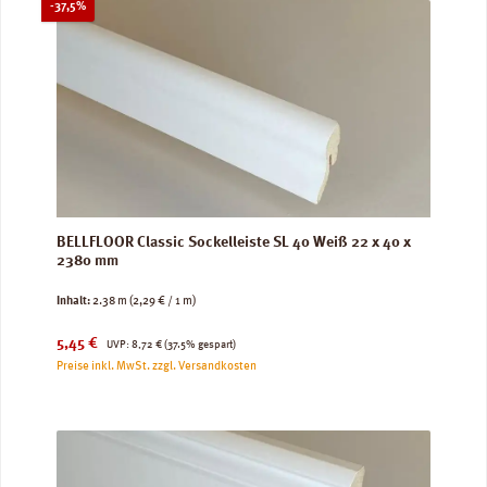
Rabatt
-37,5%
BELLFLOOR Classic Sockelleiste SL 40 Weiß 22 x 40 x
2380 mm
Inhalt:
2.38 m
(2,29 € / 1 m)
Verkaufspreis:
Regulärer Preis:
5,45 €
UVP:
8,72 €
(37.5% gespart)
Preise inkl. MwSt. zzgl. Versandkosten