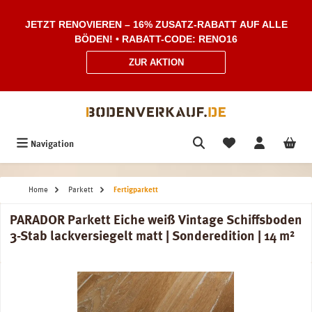
Zum Hauptinhalt springen
JETZT RENOVIEREN – 16% ZUSATZ-RABATT AUF ALLE
BÖDEN! • RABATT-CODE: RENO16
ZUR AKTION
Navigation
Home
Parkett
Fertigparkett
PARADOR Parkett Eiche weiß Vintage Schiffsboden
3-Stab lackversiegelt matt | Sonderedition | 14 m²
Bildergalerie überspringen