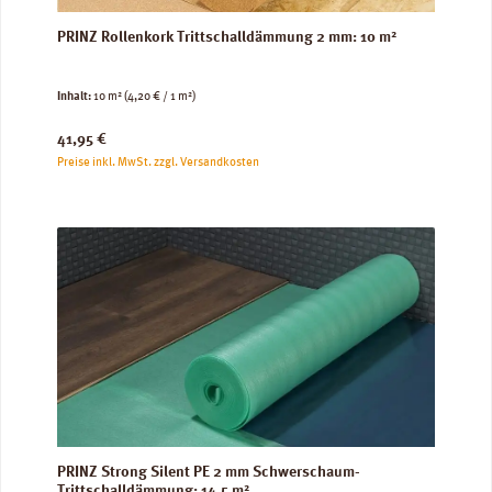
PRINZ Rollenkork Trittschalldämmung 2 mm: 10 m²
Inhalt:
10 m²
(4,20 € / 1 m²)
Regulärer Preis:
41,95 €
Preise inkl. MwSt. zzgl. Versandkosten
PRINZ Strong Silent PE 2 mm Schwerschaum-
Trittschalldämmung: 14,5 m²