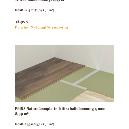
Inhalt:
14.5 m²
(2,69 € / 1 m²)
Regulärer Preis:
38,95 €
Preise inkl. MwSt. zzgl. Versandkosten
PRINZ Naturdämmplatte Trittschalldämmung 4 mm:
8,39 m²
Inhalt:
8.39 m²
(3,21 € / 1 m²)