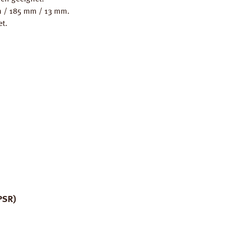
mm / 185 mm / 13 mm.
et.
PSR)