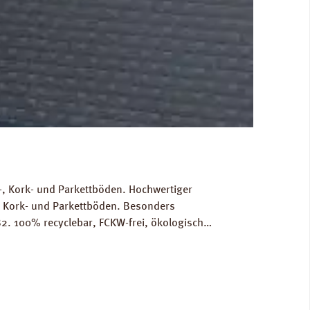
, Kork- und Parkettböden. Hochwertiger
, Kork- und Parkettböden. Besonders
2. 100% recyclebar, FCKW-frei, ökologisch
Gewicht als Grundlage für die Berechnung der
RINZ Dampfbremse AquaStop