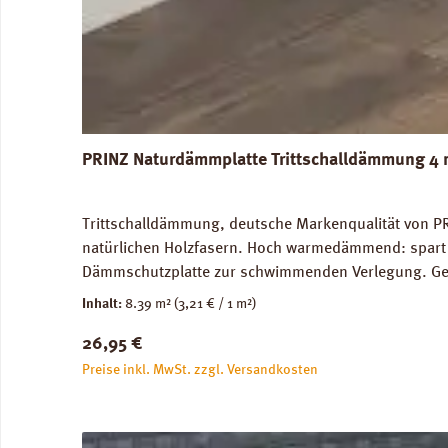
PRINZ Naturdämmplatte Trittschalldämmung 4 
Trittschalldämmung, deutsche Markenqualität von PR
natürlichen Holzfasern. Hoch warmedämmend: spart 
Dämmschutzplatte zur schwimmenden Verlegung. Geei
Trittschalldämmung: 19 dB, Gehschallverbesserung:
Inhalt:
8.39 m²
(3,21 € / 1 m²)
Verfügbare Downloads: Datenblatt PRINZ Naturdämm
Regulärer Preis:
26,95 €
Preise inkl. MwSt. zzgl. Versandkosten