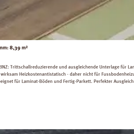
mm: 8,39 m²
INZ: Trittschallreduzierende und ausgleichende Unterlage für La
wirksam Heizkostenantistatisch - daher nicht für Fussbodenhe
gnet für Laminat-Böden und Fertig-Parkett. Perfekter Ausglei
 7 %. Hohe Belastungsfähigkeit von bis zu 7 t / m². Abmessunge
platten Verlegeanleitung PRINZ Naturdämmplatten