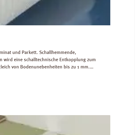
Laminat und Parkett. Schallhemmende,
 wird eine schalltechnische Entkopplung zum
gleich von Bodenunebenheiten bis zu 1 mm.
g/m³. FCKW- und HFCKW-frei. Ökologisch