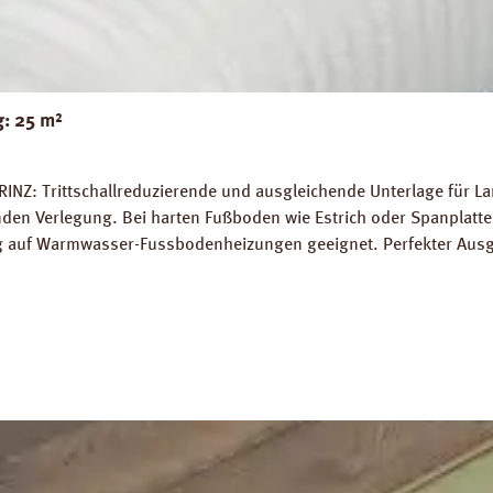
g: 25 m²
RINZ: Trittschallreduzierende und ausgleichende Unterlage für 
 Verlegung. Bei harten Fußboden wie Estrich oder Spanplatten
ung auf Warmwasser-Fussbodenheizungen geeignet. Perfekter Aus
5 m² Trittschall-Verbesserung: 16 dB (ISO 140-8). Dichte: 25 k
g PRINZ Basic Silent Datenblatt PRINZ Basic Silent