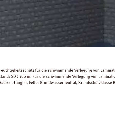
Feuchtigkeitsschutz für die schwimmende Verlegung von Laminat-
stand: SD > 100 m. Für die schwimmende Verlegung von Laminat-
Säuren, Laugen, Fette. Grundwasserneutral, Brandschutzklasse B
ignet. Abmessungen: Länge: 10 m, Breite 2 m, Stärke 200 mµ. 
ds: Datenblatt PRINZ Dampfbremse AquaStop Verlegeanleitung P