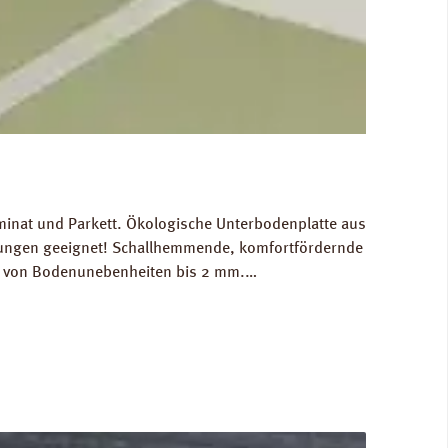
minat und Parkett. Ökologische Unterbodenplatte aus
izungen geeignet! Schallhemmende, komfortfördernde
ch von Bodenunebenheiten bis 2 mm.
n: Breite 590 mm, Länge 790 mm, Stärke: 4 mm.