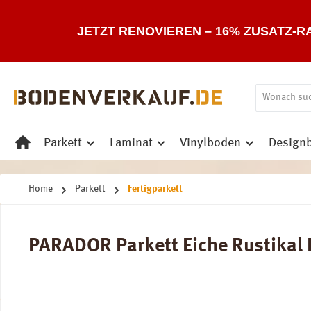
 Hauptinhalt springen
Zur Suche springen
Zur Hauptnavigation springen
JETZT RENOVIEREN – 16% ZUSATZ-R
Parkett
Laminat
Vinylboden
Design
Home
Parkett
Fertigparkett
PARADOR Parkett Eiche Rustikal L