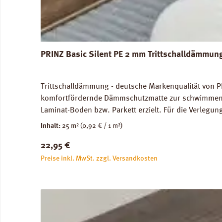
PRINZ Basic Silent PE 2 mm Trittschalldämmun
Trittschalldämmung - deutsche Markenqualität von P
komfortfördernde Dämmschutzmatte zur schwimmenden
Laminat-Boden bzw. Parkett erzielt. Für die Verleg
Abmessungen: Breite 100 cm, Länge 25 m: 1 Rolle = 2
Inhalt:
25 m²
(0,92 € / 1 m²)
unbedenklich. Verfügbare Downloads: Verlegeanleitun
Regulärer Preis:
22,95 €
Preise inkl. MwSt. zzgl. Versandkosten