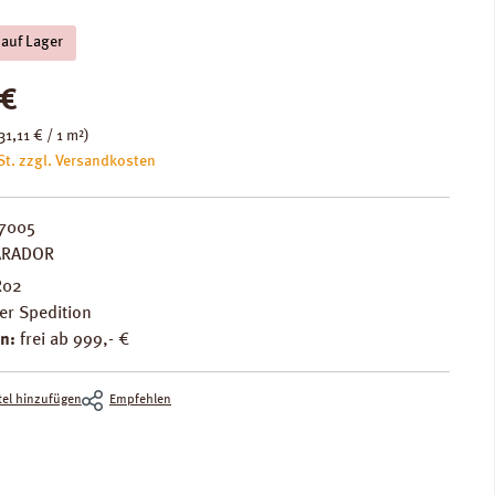
 auf Lager
is:
 €
31,11 € / 1 m²)
St. zzgl. Versandkosten
7005
ARADOR
R02
er Spedition
n:
frei ab 999,- €
el hinzufügen
Empfehlen