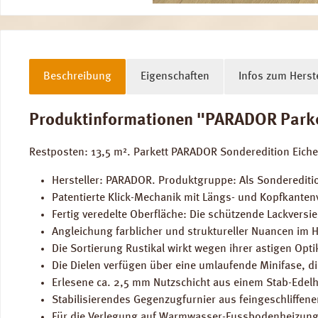
Beschreibung
Eigenschaften
Infos zum Herste
Produktinformationen "PARADOR Parkett
Restposten: 13,5 m². Parkett PARADOR Sonderedition Eiche
Hersteller: PARADOR. Produktgruppe: Als Sondereditio
Patentierte Klick-Mechanik mit Längs- und Kopfkantenv
Fertig veredelte Oberfläche: Die schützende Lackversi
Angleichung farblicher und struktureller Nuancen im 
Die Sortierung Rustikal wirkt wegen ihrer astigen Op
Die Dielen verfügen über eine umlaufende Minifase, die
Erlesene ca. 2,5 mm Nutzschicht aus einem Stab-Edelh
Stabilisierendes Gegenzugfurnier aus feingeschliffen
Für die Verlegung auf Warmwasser-Fussbodenheizung