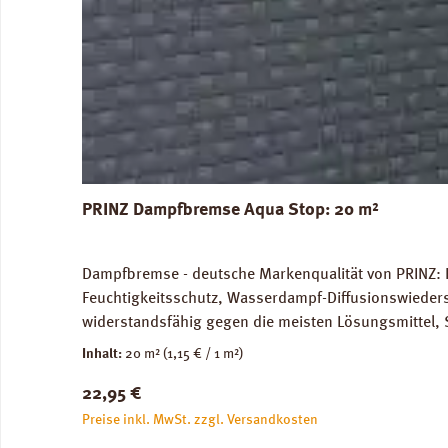
PRINZ Dampfbremse Aqua Stop: 20 m²
Dampfbremse - deutsche Markenqualität von PRINZ: 
Feuchtigkeitsschutz, Wasserdampf-Diffusionswieder
widerstandsfähig gegen die meisten Lösungsmittel, 
unbedenklich. Für Warmwasser-Fussbodenheizung gee
Inhalt:
20 m²
(1,15 € / 1 m²)
Versandkosten: 10 kg / Rolle. Verfügbare Downloa
Regulärer Preis:
22,95 €
Preise inkl. MwSt. zzgl. Versandkosten