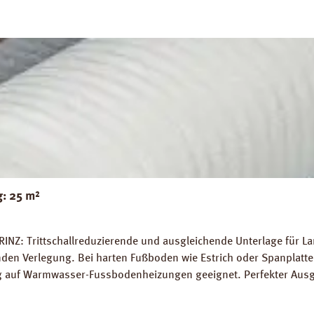
g: 25 m²
RINZ: Trittschallreduzierende und ausgleichende Unterlage für 
 Verlegung. Bei harten Fußboden wie Estrich oder Spanplatten
ung auf Warmwasser-Fussbodenheizungen geeignet. Perfekter Aus
5 m² Trittschall-Verbesserung: 16 dB (ISO 140-8). Dichte: 25 k
g PRINZ Basic Silent Datenblatt PRINZ Basic Silent