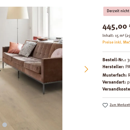
Derzeit nicht
Regulärer Pre
445,00 
Inhalt:
15 m²
(29
Preise inkl. Mw
Bestell-Nr.:
3
Hersteller:
P
Musterfach:
Versandart:
p
Versandkoste
Zum Merkzett