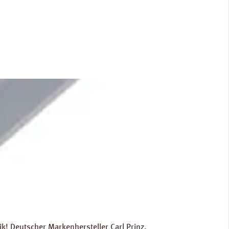
n: Breite 590 mm, Länge 790 mm, Stärke: 4 mm.
! Deutscher Markenhersteller Carl Prinz,