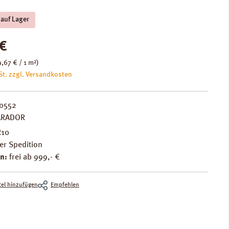
 auf Lager
is:
€
,67 € / 1 m²)
St. zzgl. Versandkosten
0552
ARADOR
R10
er Spedition
n:
frei ab 999,- €
el hinzufügen
Empfehlen