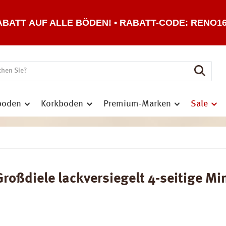
ABATT AUF ALLE BÖDEN! • RABATT-CODE: RENO1
boden
Korkboden
Premium-Marken
Sale
oßdiele lackversiegelt 4-seitige Mini