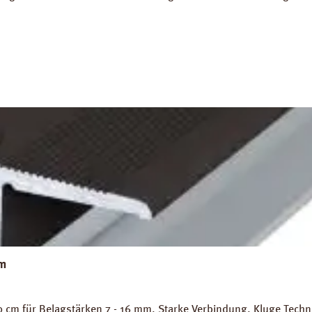
 7 %. Hohe Belastungsfähigkeit von bis zu 7 t / m². Abmessunge
platten Verlegeanleitung PRINZ Naturdämmplatten
cm
cm für Belagstärken 7 - 16 mm. Starke Verbindung. Kluge Technik