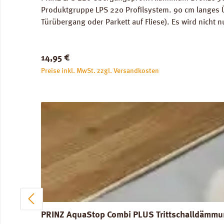
Produktgruppe LPS 220 Profilsystem. 90 cm langes 
Türübergang oder Parkett auf Fliese). Es wird nicht 
Verschrauben, Verdübeln oder Verkleben. Deck-Profi
Stück.
Regulärer Preis:
14,95 €
Preise inkl. MwSt. zzgl. Versandkosten
PRINZ AquaStop Combi PLUS Trittschalldämmun