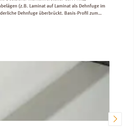
elägen (z.B. Laminat auf Laminat als Dehnfuge im
rderliche Dehnfuge überbrückt. Basis-Profil zum
lage für die Berechnung der Versandkosten: 0,6 kg /