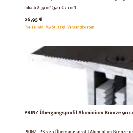
Trittschalldämmung: 19 dB, Gehschallverbesserung:
Inhalt:
8.39 m²
(3,21 € / 1 m²)
Verfügbare Downloads: Datenblatt PRINZ Naturdämm
Regulärer Preis:
26,95 €
Preise inkl. MwSt. zzgl. Versandkosten
PRINZ Übergangsprofil Aluminium Bronze 90 
PRINZ LPS 220 Übergangsprofil Aluminium Bronze 90 