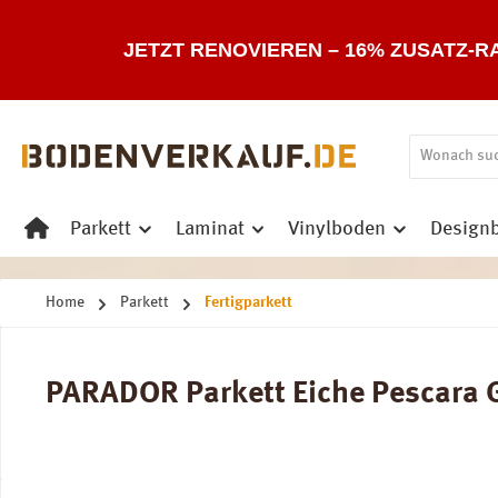
 Hauptinhalt springen
Zur Suche springen
Zur Hauptnavigation springen
JETZT RENOVIEREN – 16% ZUSATZ-R
Parkett
Laminat
Vinylboden
Design
Home
Parkett
Fertigparkett
PARADOR Parkett Eiche Pescara Gr