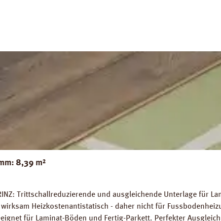
mm: 8,39 m²
INZ: Trittschallreduzierende und ausgleichende Unterlage für La
wirksam Heizkostenantistatisch - daher nicht für Fussbodenhe
gnet für Laminat-Böden und Fertig-Parkett. Perfekter Ausglei