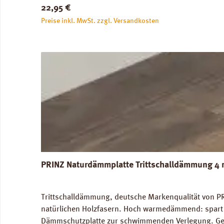
Regulärer Preis:
22,95 €
Preise inkl. MwSt. zzgl. Versandkosten
PRINZ Naturdämmplatte Trittschalldämmung 4 
Trittschalldämmung, deutsche Markenqualität von PR
natürlichen Holzfasern. Hoch warmedämmend: spart 
Dämmschutzplatte zur schwimmenden Verlegung. Geei