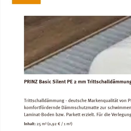
Produktgalerie überspringen
PRINZ Basic Silent PE 2 mm Trittschalldämmun
Trittschalldämmung - deutsche Markenqualität von P
komfortfördernde Dämmschutzmatte zur schwimmenden
Laminat-Boden bzw. Parkett erzielt. Für die Verleg
Abmessungen: Breite 100 cm, Länge 25 m: 1 Rolle = 2
Inhalt:
25 m²
(0,92 € / 1 m²)
unbedenklich. Verfügbare Downloads: Verlegeanleitun