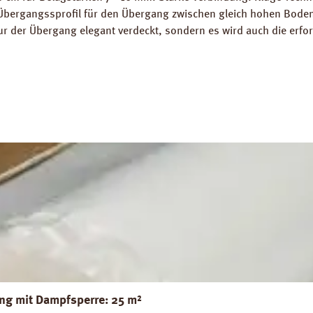
Übergangssprofil für den Übergang zwischen gleich hohen Bodenb
nur der Übergang elegant verdeckt, sondern es wird auch die erfo
l in Aluminium Bronceoptik zum Verschrauben. Gewicht als Grund
g mit Dampfsperre: 25 m²