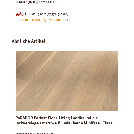
Inhalt:
2.38 m
(4,14 € / 1 m)
Verkaufspreis:
Regulärer Preis:
9,85 €
UVP:
13,60 €
(27.57% gespart)
Preise inkl. MwSt. zzgl. Versandkosten
Produktgalerie überspringen
Ähnliche Artikel
PARADOR Parkett Eiche Living Landhausdiele
lackversiegelt matt weiß umlaufende Minifase | Classic
3060 | 2. Wahl | 7,5 m²