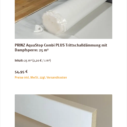
PRINZ AquaStop Combi PLUS Trittschalldämmung mit
Dampfsperre: 25 m²
Inhalt:
25 m²
(2,20 € / 1 m²)
Regulärer Preis:
54,95 €
Preise inkl. MwSt. zzgl. Versandkosten