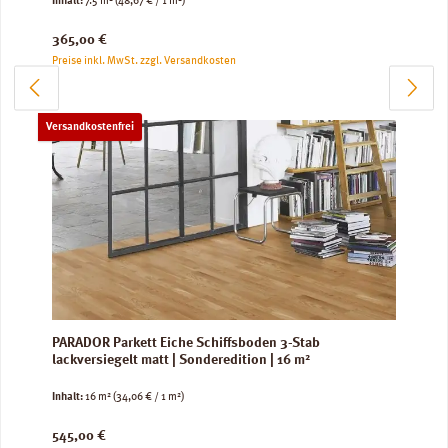
Inhalt:
7.5 m²
(48,67 € / 1 m²)
Regulärer Preis:
365,00 €
Preise inkl. MwSt. zzgl. Versandkosten
Versandkostenfrei
PARADOR Parkett Eiche Schiffsboden 3-Stab
lackversiegelt matt | Sonderedition | 16 m²
Inhalt:
16 m²
(34,06 € / 1 m²)
Regulärer Preis:
545,00 €