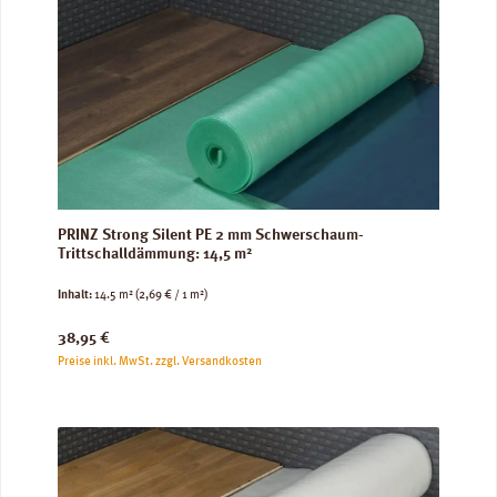
PRINZ Strong Silent PE 2 mm Schwerschaum-
Trittschalldämmung: 14,5 m²
Inhalt:
14.5 m²
(2,69 € / 1 m²)
Regulärer Preis:
38,95 €
Preise inkl. MwSt. zzgl. Versandkosten