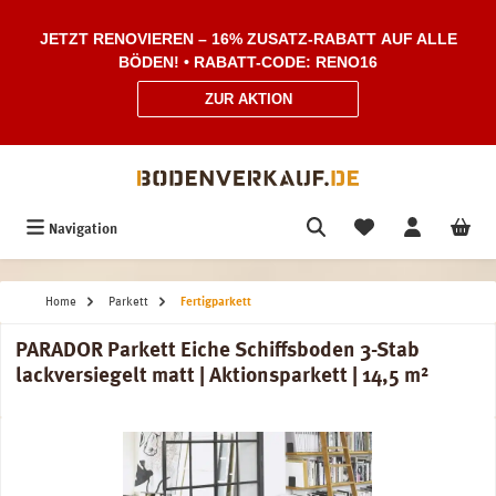
Zum Hauptinhalt springen
JETZT RENOVIEREN – 16% ZUSATZ-RABATT AUF ALLE
BÖDEN! • RABATT-CODE: RENO16
ZUR AKTION
Navigation
Home
Parkett
Fertigparkett
PARADOR Parkett Eiche Schiffsboden 3-Stab
lackversiegelt matt | Aktionsparkett | 14,5 m²
Bildergalerie überspringen