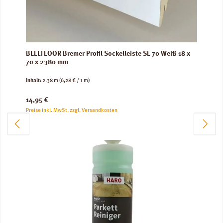
BELLFLOOR Bremer Profil Sockelleiste SL 70 Weiß 18 x
70 x 2380 mm
Inhalt:
2.38 m
(6,28 € / 1 m)
Regulärer Preis:
14,95 €
Preise inkl. MwSt. zzgl. Versandkosten