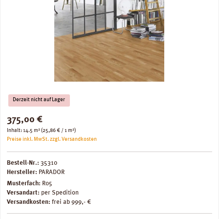
Derzeit nicht auf Lager
Regulärer Preis:
375,00 €
Inhalt:
14.5 m²
(25,86 € / 1 m²)
Preise inkl. MwSt. zzgl. Versandkosten
Bestell-Nr.:
35310
Hersteller:
PARADOR
Musterfach:
R05
Versandart:
per Spedition
Versandkosten:
frei ab 999,- €