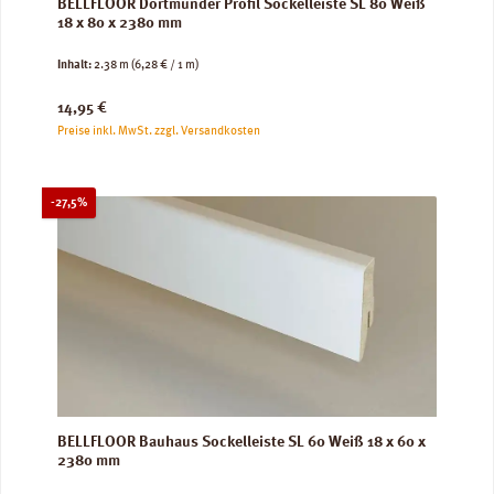
BELLFLOOR Dortmunder Profil Sockelleiste SL 80 Weiß
18 x 80 x 2380 mm
Inhalt:
2.38 m
(6,28 € / 1 m)
Regulärer Preis:
14,95 €
Preise inkl. MwSt. zzgl. Versandkosten
Rabatt
-27,5%
BELLFLOOR Bauhaus Sockelleiste SL 60 Weiß 18 x 60 x
2380 mm