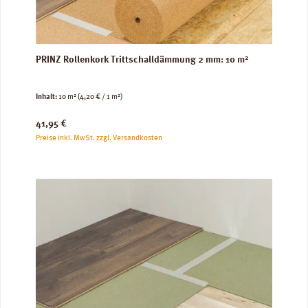
PRINZ Rollenkork Trittschalldämmung 2 mm: 10 m²
Inhalt:
10 m²
(4,20 € / 1 m²)
Regulärer Preis:
41,95 €
Preise inkl. MwSt. zzgl. Versandkosten