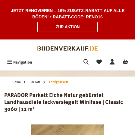
Zum Hauptinhalt springen
JETZT RENOVIEREN – 16% ZUSATZ-RABATT AUF ALLE
BÖDEN! • RABATT-CODE: RENO16
ZUR AKTION
Navigation
Home
Parkett
Fertigparkett
PARADOR Parkett Eiche Natur gebürstet
Landhausdiele lackversiegelt Minifase | Classic
3060 | 12 m²
Bildergalerie überspringen