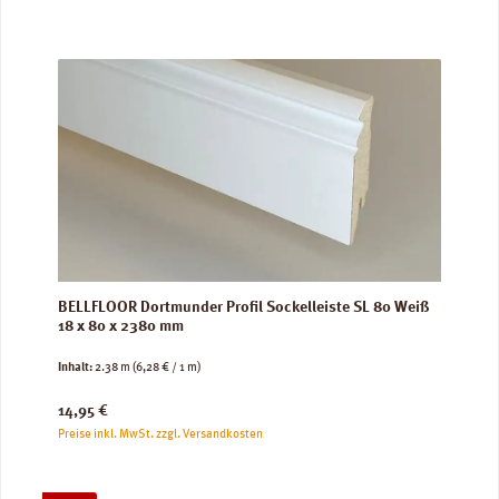
BELLFLOOR Dortmunder Profil Sockelleiste SL 80 Weiß
18 x 80 x 2380 mm
Inhalt:
2.38 m
(6,28 € / 1 m)
Regulärer Preis:
14,95 €
Preise inkl. MwSt. zzgl. Versandkosten