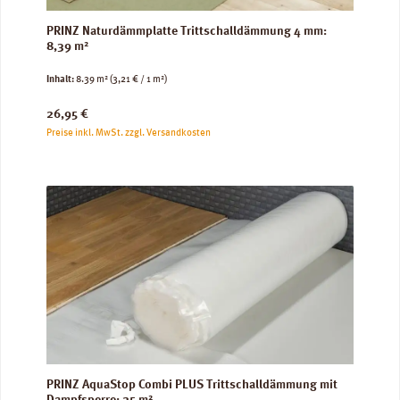
PRINZ Naturdämmplatte Trittschalldämmung 4 mm:
8,39 m²
Inhalt:
8.39 m²
(3,21 € / 1 m²)
Regulärer Preis:
26,95 €
Preise inkl. MwSt. zzgl. Versandkosten
PRINZ AquaStop Combi PLUS Trittschalldämmung mit