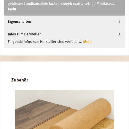
gebürstet Landhausdiele lackversiegelt matt 4-seitige Minifase.…
Mehr
Eigenschaften
Infos zum Hersteller
Folgende Infos zum Hersteller sind verfübar...
Mehr
Produktgalerie überspringen
Zubehör