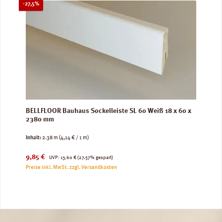
Rabatt
-27,5%
BELLFLOOR Bauhaus Sockelleiste SL 60 Weiß 18 x 60 x
2380 mm
Inhalt:
2.38 m
(4,14 € / 1 m)
Verkaufspreis:
Regulärer Preis:
9,85 €
UVP:
13,60 €
(27.57% gespart)
Preise inkl. MwSt. zzgl. Versandkosten