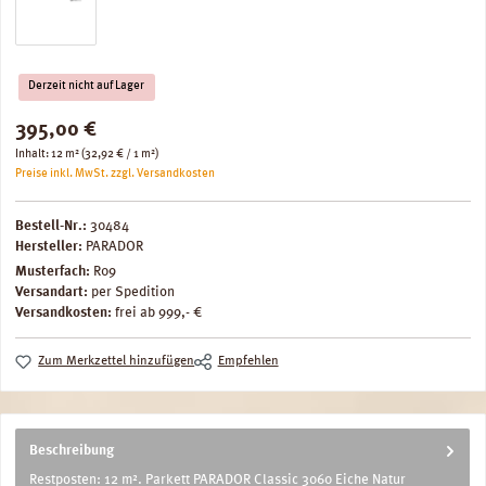
Derzeit nicht auf Lager
Regulärer Preis:
395,00 €
Inhalt:
12 m²
(32,92 € / 1 m²)
Preise inkl. MwSt. zzgl. Versandkosten
Bestell-Nr.:
30484
Hersteller:
PARADOR
Musterfach:
R09
Versandart:
per Spedition
Versandkosten:
frei ab 999,- €
Zum Merkzettel hinzufügen
Empfehlen
Beschreibung
Restposten: 12 m². Parkett PARADOR Classic 3060 Eiche Natur