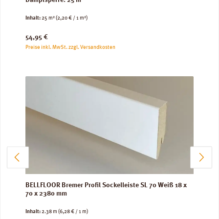
Dampfsperre: 25 m²
Inhalt:
25 m²
(2,20 € / 1 m²)
Regulärer Preis:
54,95 €
Preise inkl. MwSt. zzgl. Versandkosten
BELLFLOOR Bremer Profil Sockelleiste SL 70 Weiß 18 x
70 x 2380 mm
Inhalt:
2.38 m
(6,28 € / 1 m)