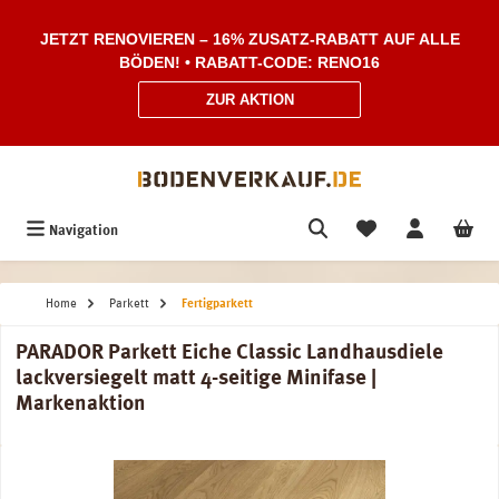
Zum Hauptinhalt springen
JETZT RENOVIEREN – 16% ZUSATZ-RABATT AUF ALLE
BÖDEN! • RABATT-CODE: RENO16
ZUR AKTION
Navigation
Home
Parkett
Fertigparkett
PARADOR Parkett Eiche Classic Landhausdiele
lackversiegelt matt 4-seitige Minifase |
Markenaktion
Bildergalerie überspringen