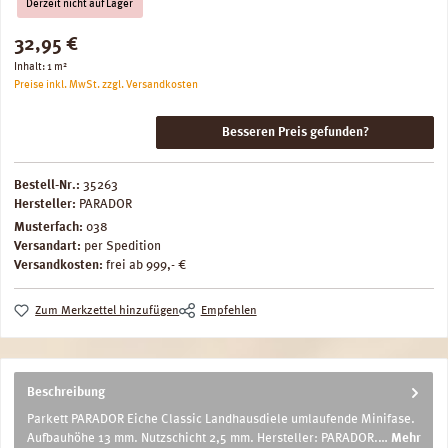
Derzeit nicht auf Lager
Regulärer Preis:
32,95 €
Inhalt:
1 m²
Preise inkl. MwSt. zzgl. Versandkosten
Besseren Preis gefunden?
Bestell-Nr.:
35263
Hersteller:
PARADOR
Musterfach:
038
Versandart:
per Spedition
Versandkosten:
frei ab 999,- €
Zum Merkzettel hinzufügen
Empfehlen
Beschreibung
Parkett PARADOR Eiche Classic Landhausdiele umlaufende Minifase.
Aufbauhöhe 13 mm. Nutzschicht 2,5 mm. Hersteller: PARADOR.…
Mehr