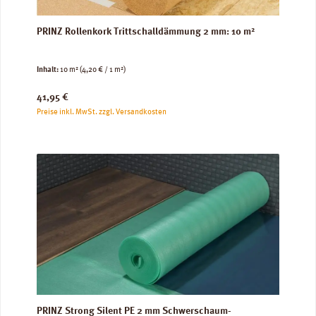
PRINZ Rollenkork Trittschalldämmung 2 mm: 10 m²
Inhalt:
10 m²
(4,20 € / 1 m²)
Regulärer Preis:
41,95 €
Preise inkl. MwSt. zzgl. Versandkosten
PRINZ Strong Silent PE 2 mm Schwerschaum-