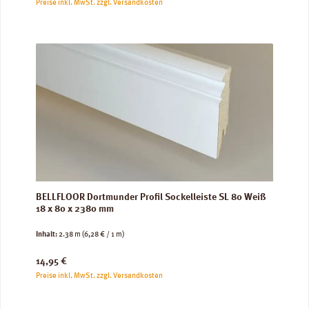
Preise inkl. MwSt. zzgl. Versandkosten
BELLFLOOR Dortmunder Profil Sockelleiste SL 80 Weiß
18 x 80 x 2380 mm
Inhalt:
2.38 m
(6,28 € / 1 m)
Regulärer Preis:
14,95 €
Preise inkl. MwSt. zzgl. Versandkosten