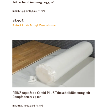
Trittschalldämmung: 14,5 m²
Inhalt:
14.5 m²
(2,69 € / 1 m²)
Regulärer Preis:
38,95 €
Preise inkl. MwSt. zzgl. Versandkosten
PRINZ AquaStop Combi PLUS Trittschalldämmung mit
Dampfsperre: 25 m²
Inhalt:
25 m²
(2,20 € / 1 m²)