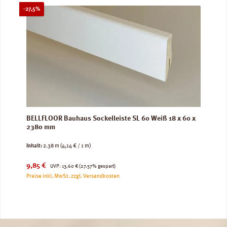
Rabatt
-27,5%
BELLFLOOR Bauhaus Sockelleiste SL 60 Weiß 18 x 60 x
2380 mm
Inhalt:
2.38 m
(4,14 € / 1 m)
Verkaufspreis:
Regulärer Preis:
9,85 €
UVP:
13,60 €
(27.57% gespart)
Preise inkl. MwSt. zzgl. Versandkosten