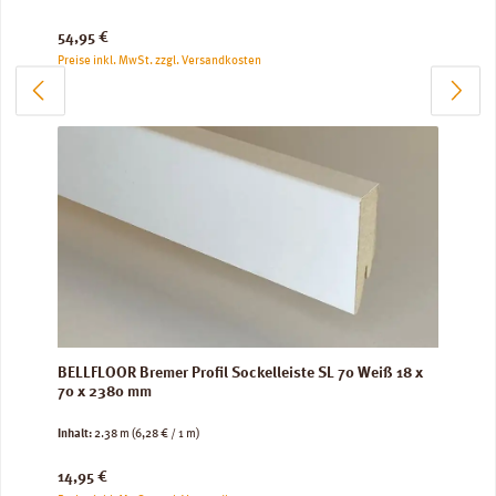
Regulärer Preis:
54,95 €
Preise inkl. MwSt. zzgl. Versandkosten
BELLFLOOR Bremer Profil Sockelleiste SL 70 Weiß 18 x
70 x 2380 mm
Inhalt:
2.38 m
(6,28 € / 1 m)
Regulärer Preis:
14,95 €