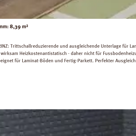
mm: 8,39 m²
INZ: Trittschallreduzierende und ausgleichende Unterlage für La
wirksam Heizkostenantistatisch - daher nicht für Fussbodenhe
gnet für Laminat-Böden und Fertig-Parkett. Perfekter Ausglei
 7 %. Hohe Belastungsfähigkeit von bis zu 7 t / m². Abmessunge
platten Verlegeanleitung PRINZ Naturdämmplatten