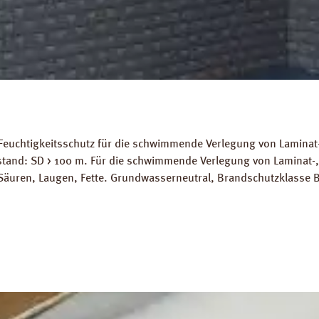
Feuchtigkeitsschutz für die schwimmende Verlegung von Laminat-
stand: SD > 100 m. Für die schwimmende Verlegung von Laminat-
Säuren, Laugen, Fette. Grundwasserneutral, Brandschutzklasse B
ignet. Abmessungen: Länge: 10 m, Breite 2 m, Stärke 200 mµ. 
ds: Datenblatt PRINZ Dampfbremse AquaStop Verlegeanleitung P