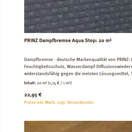
PRINZ Dampfbremse Aqua Stop: 20 m²
Dampfbremse - deutsche Markenqualität von PRINZ: 
Feuchtigkeitsschutz, Wasserdampf-Diffusionswieder
widerstandsfähig gegen die meisten Lösungsmittel, 
unbedenklich. Für Warmwasser-Fussbodenheizung gee
Inhalt:
20 m²
(1,15 € / 1 m²)
Versandkosten: 10 kg / Rolle. Verfügbare Downloa
Regulärer Preis:
22,95 €
Preise inkl. MwSt. zzgl. Versandkosten