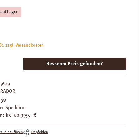
 auf Lager
is:
St. zzgl. Versandkosten
Besseren Preis gefunden?
5629
ARADOR
038
er Spedition
n:
frei ab 999,- €
el hinzufügen
Empfehlen