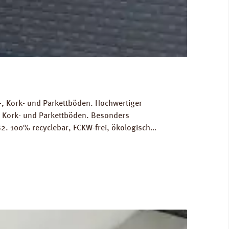
, Kork- und Parkettböden. Hochwertiger
, Kork- und Parkettböden. Besonders
2. 100% recyclebar, FCKW-frei, ökologisch
Gewicht als Grundlage für die Berechnung der
RINZ Dampfbremse AquaStop