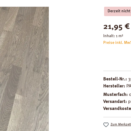
Derzeit nicht
Regulärer Pre
21,95 €
Inhalt:
1 m²
Preise inkl. Mw
Bestell-Nr.:
3
Hersteller:
P
Musterfach:
Versandart:
p
Versandkoste
Zum Merkzett