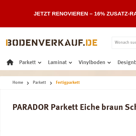
 Hauptinhalt springen
Zur Suche springen
Zur Hauptnavigation springen
JETZT RENOVIEREN – 16% ZUSATZ-R
Parkett
Laminat
Vinylboden
Design
Home
Parkett
Fertigparkett
PARADOR Parkett Eiche braun Schi