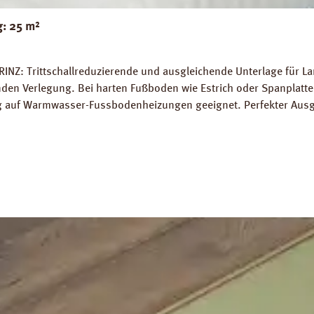
g: 25 m²
RINZ: Trittschallreduzierende und ausgleichende Unterlage für 
 Verlegung. Bei harten Fußboden wie Estrich oder Spanplatten
ung auf Warmwasser-Fussbodenheizungen geeignet. Perfekter Aus
5 m² Trittschall-Verbesserung: 16 dB (ISO 140-8). Dichte: 25 k
g PRINZ Basic Silent Datenblatt PRINZ Basic Silent