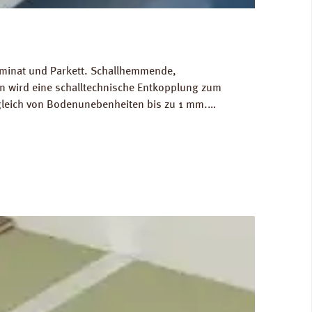
Laminat und Parkett. Schallhemmende,
 wird eine schalltechnische Entkopplung zum
gleich von Bodenunebenheiten bis zu 1 mm.
g/m³. FCKW- und HFCKW-frei. Ökologisch