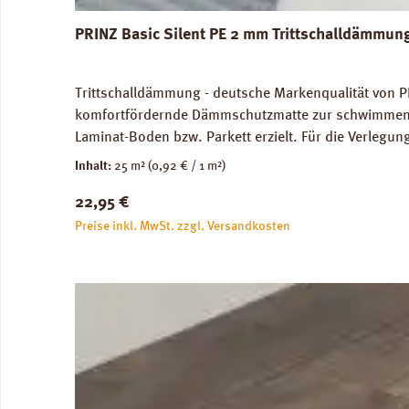
PRINZ Basic Silent PE 2 mm Trittschalldämmun
Trittschalldämmung - deutsche Markenqualität von P
komfortfördernde Dämmschutzmatte zur schwimmenden
Laminat-Boden bzw. Parkett erzielt. Für die Verleg
Abmessungen: Breite 100 cm, Länge 25 m: 1 Rolle = 2
Inhalt:
25 m²
(0,92 € / 1 m²)
unbedenklich. Verfügbare Downloads: Verlegeanleitun
Regulärer Preis:
22,95 €
Preise inkl. MwSt. zzgl. Versandkosten