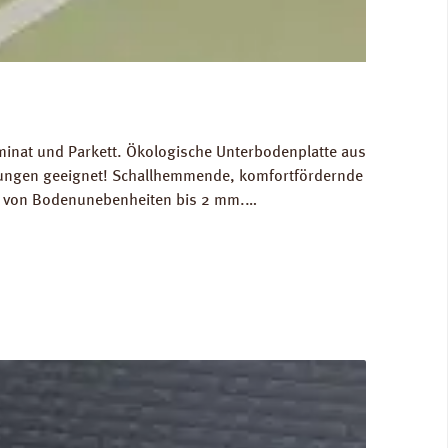
minat und Parkett. Ökologische Unterbodenplatte aus
izungen geeignet! Schallhemmende, komfortfördernde
ch von Bodenunebenheiten bis 2 mm.
n: Breite 590 mm, Länge 790 mm, Stärke: 4 mm.