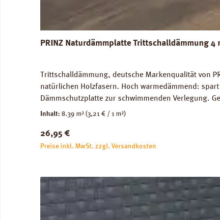
PRINZ Naturdämmplatte Trittschalldämmung 4 
Trittschalldämmung, deutsche Markenqualität von PR
natürlichen Holzfasern. Hoch warmedämmend: spart 
Dämmschutzplatte zur schwimmenden Verlegung. Geei
Trittschalldämmung: 19 dB, Gehschallverbesserung:
Inhalt:
8.39 m²
(3,21 € / 1 m²)
Verfügbare Downloads: Datenblatt PRINZ Naturdämm
Regulärer Preis:
26,95 €
Preise inkl. MwSt. zzgl. Versandkosten