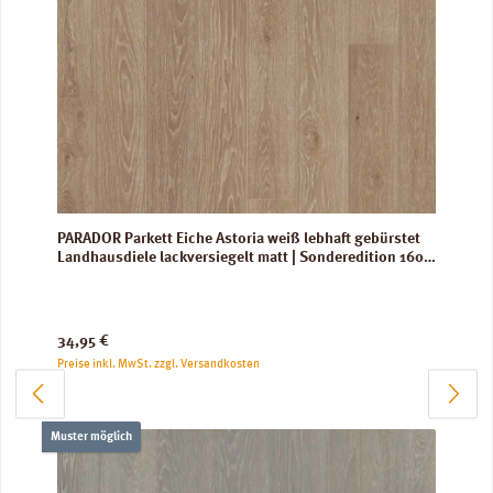
PARADOR Parkett Eiche Astoria weiß lebhaft gebürstet
Landhausdiele lackversiegelt matt | Sonderedition 160
mm
Regulärer Preis:
34,95 €
Preise inkl. MwSt. zzgl. Versandkosten
Muster möglich