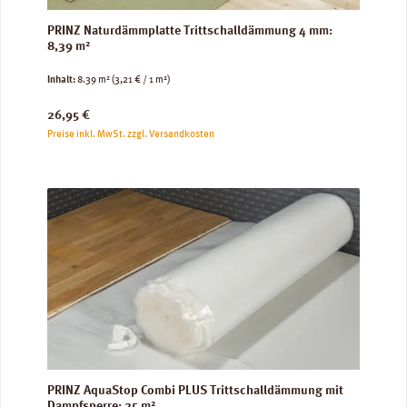
PRINZ Naturdämmplatte Trittschalldämmung 4 mm:
8,39 m²
Inhalt:
8.39 m²
(3,21 € / 1 m²)
Regulärer Preis:
26,95 €
Preise inkl. MwSt. zzgl. Versandkosten
PRINZ AquaStop Combi PLUS Trittschalldämmung mit
Dampfsperre: 25 m²