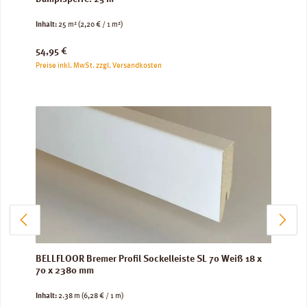
Inhalt:
25 m²
(2,20 € / 1 m²)
Regulärer Preis:
54,95 €
Preise inkl. MwSt. zzgl. Versandkosten
BELLFLOOR Bremer Profil Sockelleiste SL 70 Weiß 18 x
70 x 2380 mm
Inhalt:
2.38 m
(6,28 € / 1 m)