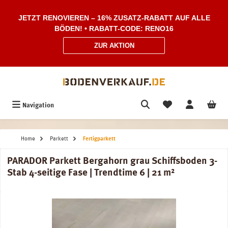
Zum Hauptinhalt springen
JETZT RENOVIEREN – 16% ZUSATZ-RABATT AUF ALLE
BÖDEN! • RABATT-CODE: RENO16
ZUR AKTION
Navigation
Home
Parkett
Fertigparkett
PARADOR Parkett Bergahorn grau Schiffsboden 3-
Stab 4-seitige Fase | Trendtime 6 | 21 m²
Bildergalerie überspringen