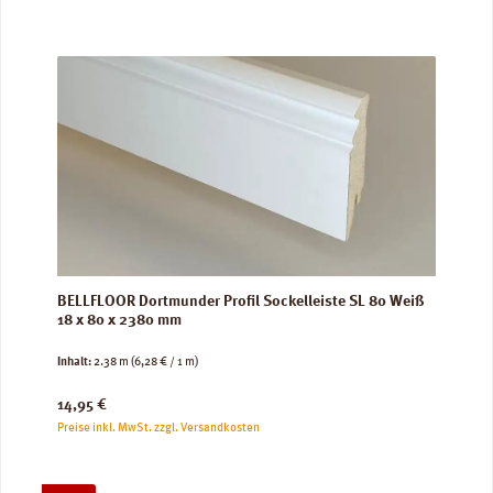
BELLFLOOR Dortmunder Profil Sockelleiste SL 80 Weiß
18 x 80 x 2380 mm
Inhalt:
2.38 m
(6,28 € / 1 m)
Regulärer Preis:
14,95 €
Preise inkl. MwSt. zzgl. Versandkosten