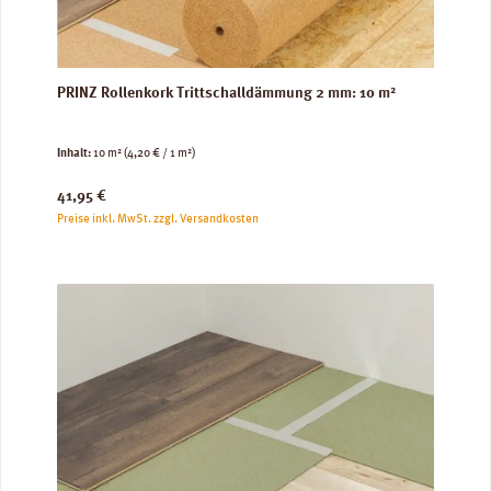
PRINZ Rollenkork Trittschalldämmung 2 mm: 10 m²
Inhalt:
10 m²
(4,20 € / 1 m²)
Regulärer Preis:
41,95 €
Preise inkl. MwSt. zzgl. Versandkosten