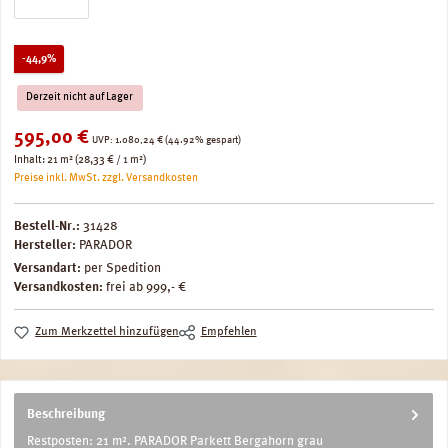
Rabatt
-44,9%
Derzeit nicht auf Lager
Verkaufspreis:
595,00 €
Regulärer Preis:
UVP:
1.080,24 €
(44.92% gespart)
Inhalt:
21 m²
(28,33 € / 1 m²)
Preise inkl. MwSt. zzgl. Versandkosten
Bestell-Nr.:
31428
Hersteller:
PARADOR
Versandart:
per Spedition
Versandkosten:
frei ab 999,- €
Zum Merkzettel hinzufügen
Empfehlen
Beschreibung
Restposten: 21 m². PARADOR Parkett Bergahorn grau