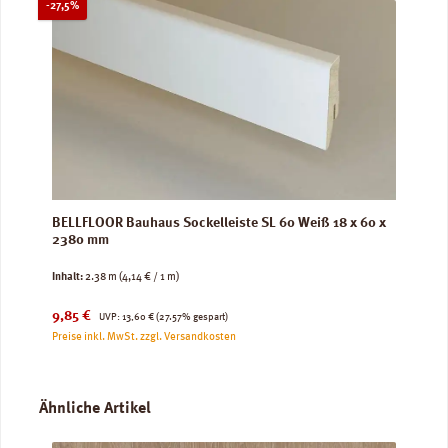
Rabatt
-27,5%
BELLFLOOR Bauhaus Sockelleiste SL 60 Weiß 18 x 60 x
2380 mm
Inhalt:
2.38 m
(4,14 € / 1 m)
Verkaufspreis:
Regulärer Preis:
9,85 €
UVP:
13,60 €
(27.57% gespart)
Preise inkl. MwSt. zzgl. Versandkosten
Produktgalerie überspringen
Ähnliche Artikel