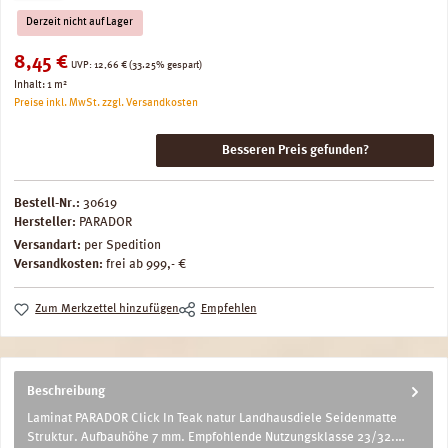
Derzeit nicht auf Lager
Verkaufspreis:
8,45 €
Regulärer Preis:
UVP:
12,66 €
(33.25% gespart)
Inhalt:
1 m²
Preise inkl. MwSt. zzgl. Versandkosten
Besseren Preis gefunden?
Bestell-Nr.:
30619
Hersteller:
PARADOR
Versandart:
per Spedition
Versandkosten:
frei ab 999,- €
Zum Merkzettel hinzufügen
Empfehlen
Beschreibung
Laminat PARADOR Click In Teak natur Landhausdiele Seidenmatte
Struktur. Aufbauhöhe 7 mm. Empfohlende Nutzungsklasse 23/32.…