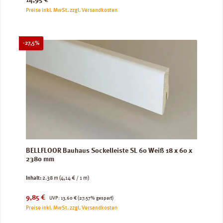
14,95 €
Preise inkl. MwSt. zzgl. Versandkosten
Rabatt
-27,5%
BELLFLOOR Bauhaus Sockelleiste SL 60 Weiß 18 x 60 x
2380 mm
Inhalt:
2.38 m
(4,14 € / 1 m)
Verkaufspreis:
Regulärer Preis:
9,85 €
UVP:
13,60 €
(27.57% gespart)
Preise inkl. MwSt. zzgl. Versandkosten