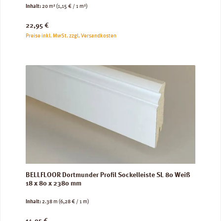
Inhalt:
20 m²
(1,15 € / 1 m²)
Regulärer Preis:
22,95 €
Preise inkl. MwSt. zzgl. Versandkosten
BELLFLOOR Dortmunder Profil Sockelleiste SL 80 Weiß
18 x 80 x 2380 mm
Inhalt:
2.38 m
(6,28 € / 1 m)
Regulärer Preis: