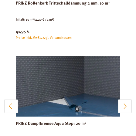
PRINZ Rollenkork Trittschalldämmung 2 mm: 10 m²
Inhalt:
10 m²
(4,20 € / 1 m²)
Regulärer Preis:
41,95 €
Preise inkl. MwSt. zzgl. Versandkosten
PRINZ Dampfbremse Aqua Stop: 20 m²