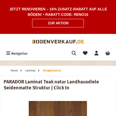
Zum Hauptinhalt springen
JETZT RENOVIEREN – 16% ZUSATZ-RABATT AUF ALLE
BÖDEN! • RABATT-CODE: RENO16
ZUR AKTION
Navigation
Home
Laminat
Designlaminat
PARADOR Laminat Teak natur Landhausdiele
Seidenmatte Struktur | Click In
Bildergalerie überspringen