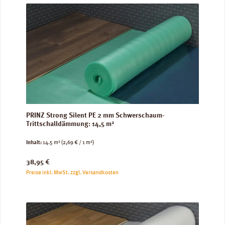
PRINZ Strong Silent PE 2 mm Schwerschaum-
Trittschalldämmung: 14,5 m²
Inhalt:
14.5 m²
(2,69 € / 1 m²)
Regulärer Preis:
38,95 €
Preise inkl. MwSt. zzgl. Versandkosten