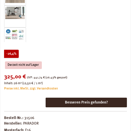
Rabatt
-26,4%
Derzeit nicht auf Lager
Verkaufspreis:
325,00 €
Regulärer Preis:
UVP:
441,74 €
(26.43% gespart)
Inhalt:
26 m²
(12,50 € / 1 m²)
Preise inkl. MwSt. zzgl. Versandkosten
Besseren Preis gefunden?
Bestell-Nr.:
31506
Hersteller:
PARADOR
Musterfach:
F16