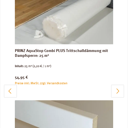
PRINZ AquaStop Combi PLUS Trittschalldämmung mit
Dampfsperre: 25 m²
Inhalt:
25 m²
(2,20 € / 1 m²)
Regulärer Preis:
54,95 €
Preise inkl. MwSt. zzgl. Versandkosten