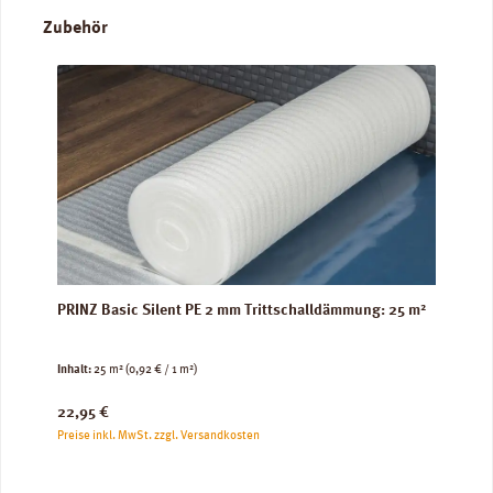
Produktgalerie überspringen
Zubehör
PRINZ Basic Silent PE 2 mm Trittschalldämmung: 25 m²
Inhalt:
25 m²
(0,92 € / 1 m²)
Regulärer Preis:
22,95 €
Preise inkl. MwSt. zzgl. Versandkosten