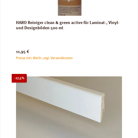
HARO Reiniger clean & green active für Laminat-, Vinyl-
und Designböden 500 ml
Regulärer Preis:
11,95 €
Preise inkl. MwSt. zzgl. Versandkosten
Rabatt
-27,5%