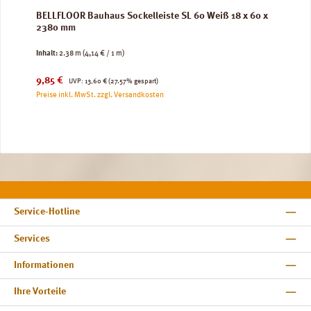
BELLFLOOR Bauhaus Sockelleiste SL 60 Weiß 18 x 60 x
2380 mm
Inhalt:
2.38 m
(4,14 € / 1 m)
Verkaufspreis:
Regulärer Preis:
9,85 €
UVP:
13,60 €
(27.57% gespart)
Preise inkl. MwSt. zzgl. Versandkosten
Service-Hotline
Services
Informationen
Ihre Vorteile