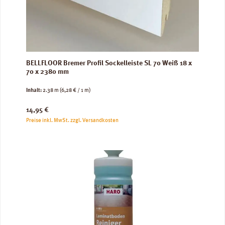
BELLFLOOR Bremer Profil Sockelleiste SL 70 Weiß 18 x
70 x 2380 mm
Inhalt:
2.38 m
(6,28 € / 1 m)
Regulärer Preis:
14,95 €
Preise inkl. MwSt. zzgl. Versandkosten