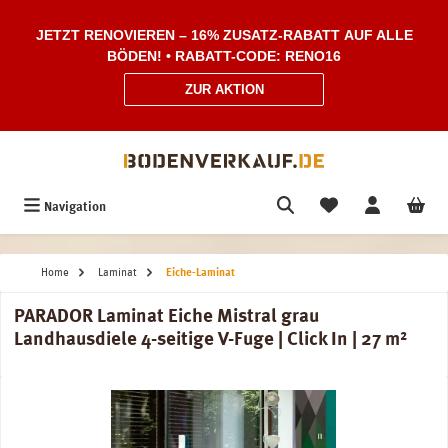
Zum Hauptinhalt springen
JETZT RENOVIEREN – 16% ZUSATZ-RABATT AUF ALLE
BÖDEN! • RABATT-CODE: RENO16
ZUR AKTION
Navigation
Home
Laminat
Eiche-Laminat
PARADOR Laminat Eiche Mistral grau
Landhausdiele 4-seitige V-Fuge | Click In | 27 m²
Bildergalerie überspringen