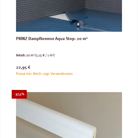
PRINZ Dampfbremse Aqua Stop: 20 m²
Inhalt:
20 m²
(1,15 € / 1 m²)
Regulärer Preis:
22,95 €
Preise inkl. MwSt. zzgl. Versandkosten
Rabatt
-37,5%