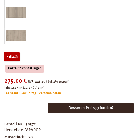
Rabatt
-38,4%
Derzeit nicht auf Lager
Verkaufspreis:
275,00 €
Regulärer Preis:
UVP:
446,45 €
(38.4% gespart)
Inhalt:
27 m²
(10,19 € / 1 m²)
Preise inkl. MwSt. zzgl. Versandkosten
Besseren Preis gefunden?
Bestell-Nr.:
30572
Hersteller:
PARADOR
Musterfach:
F20