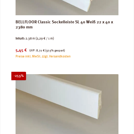
BELLFLOOR Classic Sockelleiste SL 40 Weiß 22 x 40 x
2380 mm
Inhalt:
2.38 m
(2,29 € / 1 m)
Verkaufspreis:
Regulärer Preis:
5,45 €
UVP:
8,72 €
(37.5% gespart)
Preise inkl. MwSt. zzgl. Versandkosten
Rabatt
-27,5%