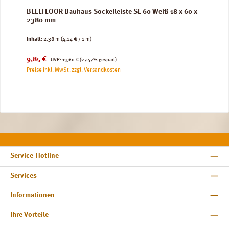
BELLFLOOR Bauhaus Sockelleiste SL 60 Weiß 18 x 60 x
2380 mm
Inhalt:
2.38 m
(4,14 € / 1 m)
Verkaufspreis:
Regulärer Preis:
9,85 €
UVP:
13,60 €
(27.57% gespart)
Preise inkl. MwSt. zzgl. Versandkosten
Service-Hotline
Services
Informationen
Ihre Vorteile