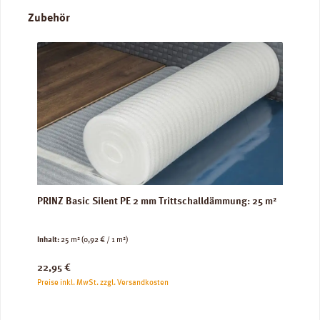
Produktgalerie überspringen
Zubehör
PRINZ Basic Silent PE 2 mm Trittschalldämmung: 25 m²
Inhalt:
25 m²
(0,92 € / 1 m²)
Regulärer Preis:
22,95 €
Preise inkl. MwSt. zzgl. Versandkosten