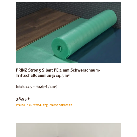
PRINZ Strong Silent PE 2 mm Schwerschaum-
Trittschalldämmung: 14,5 m²
Inhalt:
14.5 m²
(2,69 € / 1 m²)
Regulärer Preis:
38,95 €
Preise inkl. MwSt. zzgl. Versandkosten