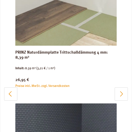
PRINZ Naturdämmplatte Trittschalldämmung 4 mm:
8,39 m²
Inhalt:
8.39 m²
(3,21 € / 1 m²)
Regulärer Preis:
26,95 €
Preise inkl. MwSt. zzgl. Versandkosten