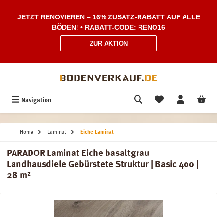
Zum Hauptinhalt springen
JETZT RENOVIEREN – 16% ZUSATZ-RABATT AUF ALLE
BÖDEN! • RABATT-CODE: RENO16
ZUR AKTION
Navigation
Home
Laminat
Eiche-Laminat
PARADOR Laminat Eiche basaltgrau
Landhausdiele Gebürstete Struktur | Basic 400 |
28 m²
Bildergalerie überspringen