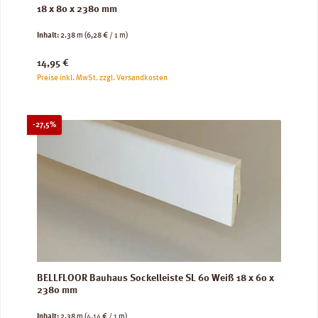
18 x 80 x 2380 mm
Inhalt:
2.38 m
(6,28 € / 1 m)
Regulärer Preis:
14,95 €
Preise inkl. MwSt. zzgl. Versandkosten
Rabatt
-27,5%
BELLFLOOR Bauhaus Sockelleiste SL 60 Weiß 18 x 60 x
2380 mm
Inhalt:
2.38 m
(4,14 € / 1 m)