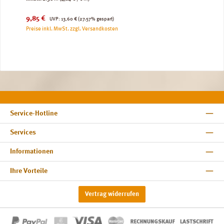
Verkaufspreis:
Regulärer Preis:
9,85 €
UVP:
13,60 €
(27.57% gespart)
Preise inkl. MwSt. zzgl. Versandkosten
Service-Hotline
Services
Informationen
Ihre Vorteile
Vertrag widerrufen