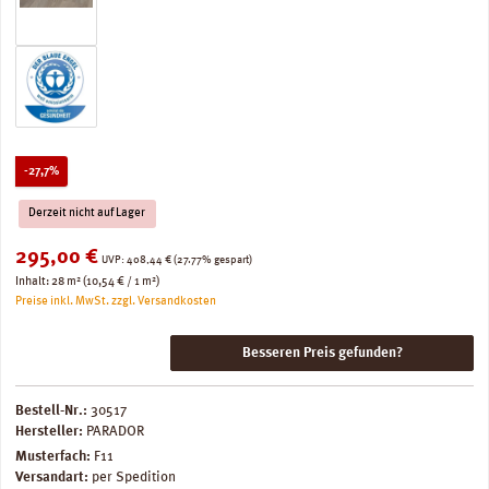
Rabatt
-27,7%
Derzeit nicht auf Lager
Verkaufspreis:
295,00 €
Regulärer Preis:
UVP:
408,44 €
(27.77% gespart)
Inhalt:
28 m²
(10,54 € / 1 m²)
Preise inkl. MwSt. zzgl. Versandkosten
Besseren Preis gefunden?
Bestell-Nr.:
30517
Hersteller:
PARADOR
Musterfach:
F11
Versandart:
per Spedition