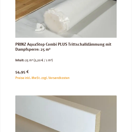
PRINZ AquaStop Combi PLUS Trittschalldämmung mit
Dampfsperre: 25 m²
Inhalt:
25 m²
(2,20 € / 1 m²)
Regulärer Preis:
54,95 €
Preise inkl. MwSt. zzgl. Versandkosten