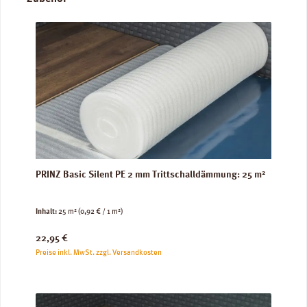
PRINZ Basic Silent PE 2 mm Trittschalldämmung: 25 m²
Inhalt:
25 m²
(0,92 € / 1 m²)
Regulärer Preis:
22,95 €
Preise inkl. MwSt. zzgl. Versandkosten