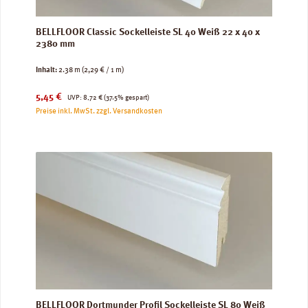
BELLFLOOR Classic Sockelleiste SL 40 Weiß 22 x 40 x
2380 mm
Inhalt:
2.38 m
(2,29 € / 1 m)
Verkaufspreis:
Regulärer Preis:
5,45 €
UVP:
8,72 €
(37.5% gespart)
Preise inkl. MwSt. zzgl. Versandkosten
BELLFLOOR Dortmunder Profil Sockelleiste SL 80 Weiß