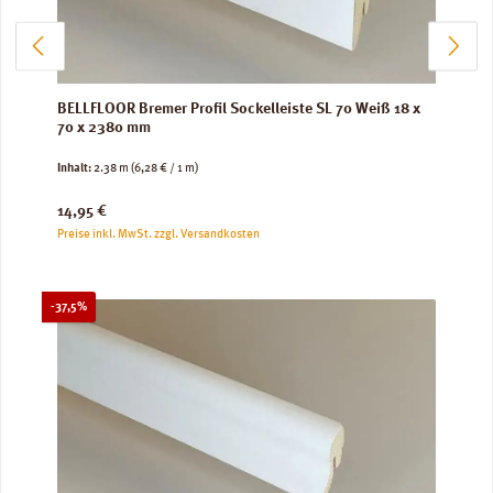
BELLFLOOR Bremer Profil Sockelleiste SL 70 Weiß 18 x
70 x 2380 mm
Inhalt:
2.38 m
(6,28 € / 1 m)
Regulärer Preis:
14,95 €
Preise inkl. MwSt. zzgl. Versandkosten
Rabatt
-37,5%