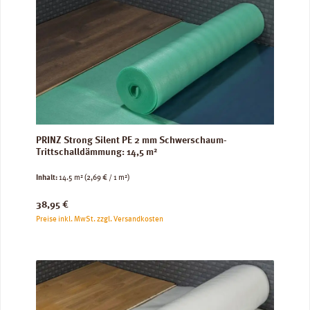
PRINZ Strong Silent PE 2 mm Schwerschaum-
Trittschalldämmung: 14,5 m²
Inhalt:
14.5 m²
(2,69 € / 1 m²)
Regulärer Preis:
38,95 €
Preise inkl. MwSt. zzgl. Versandkosten