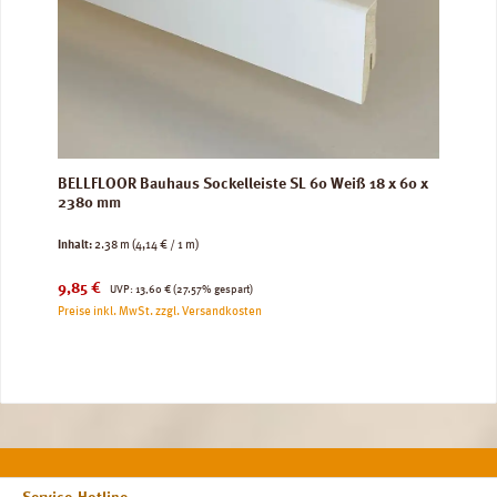
BELLFLOOR Bauhaus Sockelleiste SL 60 Weiß 18 x 60 x
2380 mm
Inhalt:
2.38 m
(4,14 € / 1 m)
Verkaufspreis:
Regulärer Preis:
9,85 €
UVP:
13,60 €
(27.57% gespart)
Preise inkl. MwSt. zzgl. Versandkosten