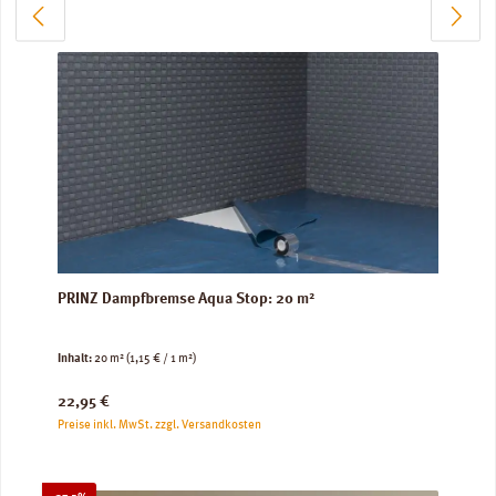
PRINZ Dampfbremse Aqua Stop: 20 m²
Inhalt:
20 m²
(1,15 € / 1 m²)
Regulärer Preis:
22,95 €
Preise inkl. MwSt. zzgl. Versandkosten