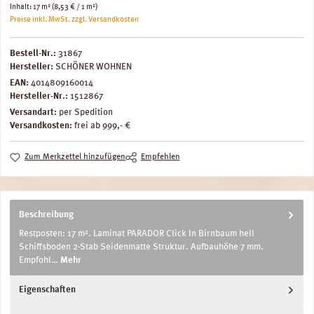
Inhalt:
17 m²
(8,53 € / 1 m²)
Preise inkl. MwSt. zzgl. Versandkosten
Bestell-Nr.:
31867
Hersteller:
SCHÖNER WOHNEN
EAN:
4014809160014
Hersteller-Nr.:
1512867
Versandart:
per Spedition
Versandkosten:
frei ab 999,- €
Zum Merkzettel hinzufügen
Empfehlen
Beschreibung
Restposten: 17 m². Laminat PARADOR Click In Birnbaum hell
Schiffsboden 2-Stab Seidenmatte Struktur. Aufbauhöhe 7 mm.
Empfohl…
Mehr
Eigenschaften