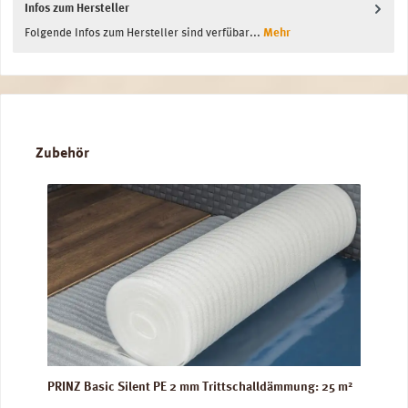
Infos zum Hersteller
Folgende Infos zum Hersteller sind verfübar...
Mehr
Produktgalerie überspringen
Zubehör
PRINZ Basic Silent PE 2 mm Trittschalldämmung: 25 m²