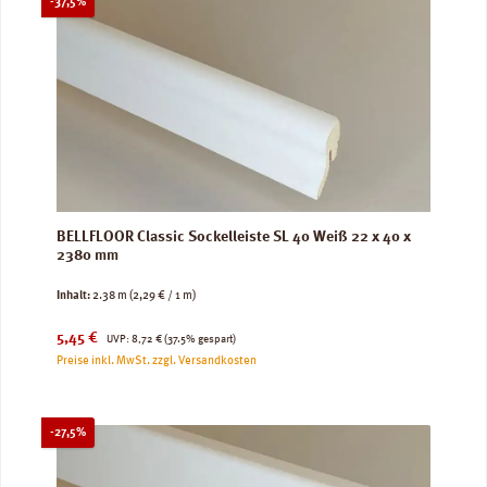
Rabatt
-37,5%
BELLFLOOR Classic Sockelleiste SL 40 Weiß 22 x 40 x
2380 mm
Inhalt:
2.38 m
(2,29 € / 1 m)
Verkaufspreis:
Regulärer Preis:
5,45 €
UVP:
8,72 €
(37.5% gespart)
Preise inkl. MwSt. zzgl. Versandkosten
Rabatt
-27,5%