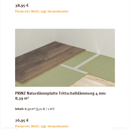
Regulärer Preis:
38,95 €
Preise inkl. MwSt. zzgl. Versandkosten
PRINZ Naturdämmplatte Trittschalldämmung 4 mm:
8,39 m²
Inhalt:
8.39 m²
(3,21 € / 1 m²)
Regulärer Preis:
26,95 €
Preise inkl. MwSt. zzgl. Versandkosten