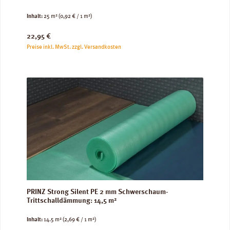
Inhalt:
25 m²
(0,92 € / 1 m²)
Regulärer Preis:
22,95 €
Preise inkl. MwSt. zzgl. Versandkosten
PRINZ Strong Silent PE 2 mm Schwerschaum-
Trittschalldämmung: 14,5 m²
Inhalt:
14.5 m²
(2,69 € / 1 m²)