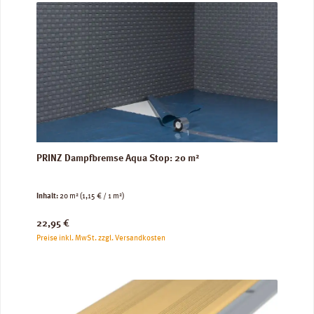
PRINZ Dampfbremse Aqua Stop: 20 m²
Inhalt:
20 m²
(1,15 € / 1 m²)
Regulärer Preis:
22,95 €
Preise inkl. MwSt. zzgl. Versandkosten