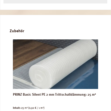
Produktgalerie überspringen
Zubehör
PRINZ Basic Silent PE 2 mm Trittschalldämmung: 25 m²
Inhalt:
25 m²
(0,92 € / 1 m²)