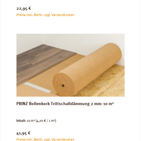
Regulärer Preis:
22,95 €
Preise inkl. MwSt. zzgl. Versandkosten
PRINZ Rollenkork Trittschalldämmung 2 mm: 10 m²
Inhalt:
10 m²
(4,20 € / 1 m²)
Regulärer Preis:
41,95 €
Preise inkl. MwSt. zzgl. Versandkosten