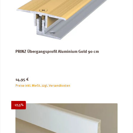
PRINZ Übergangsprofil Aluminium Gold 90 cm
Regulärer Preis:
14,95 €
Preise inkl. MwSt. zzgl. Versandkosten
Rabatt
-27,5%