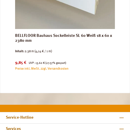
BELLFLOOR Bauhaus Sockelleiste SL 60 Weiß 18 x 60 x
2380 mm
Inhalt:
2.38 m
(4,14 € / 1 m)
Verkaufspreis:
Regulärer Preis:
9,85 €
UVP:
13,60 €
(27.57% gespart)
Preise inkl. MwSt. zzgl. Versandkosten
Service-Hotline
Services