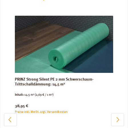
PRINZ Strong Silent PE 2 mm Schwerschaum-
Trittschalldämmung: 14,5 m²
Inhalt:
14.5 m²
(2,69 € / 1 m²)
Regulärer Preis:
38,95 €
Preise inkl. MwSt. zzgl. Versandkosten