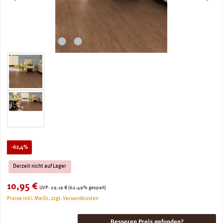
Rabatt
-62,4%
Derzeit nicht auf Lager
Verkaufspreis:
10,95 €
Regulärer Preis:
UVP:
29,19 €
(62.49% gespart)
Preise inkl. MwSt. zzgl. Versandkosten
Besseren Preis gefunden?