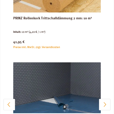
PRINZ Rollenkork Trittschalldämmung 2 mm: 10 m²
Inhalt:
10 m²
(4,20 € / 1 m²)
Regulärer Preis:
41,95 €
Preise inkl. MwSt. zzgl. Versandkosten