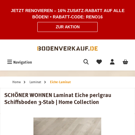
Zum Hauptinhalt springen
JETZT RENOVIEREN – 16% ZUSATZ-RABATT AUF ALLE
BÖDEN! • RABATT-CODE: RENO16
ZUR AKTION
Navigation
Home
Laminat
Eiche-Laminat
SCHÖNER WOHNEN Laminat Eiche perlgrau
Schiffsboden 3-Stab | Home Collection
Bildergalerie überspringen