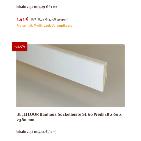
Inhalt:
2.38 m
(2,29 € / 1 m)
Verkaufspreis:
Regulärer Preis:
5,45 €
UVP:
8,72 €
(37.5% gespart)
Preise inkl. MwSt. zzgl. Versandkosten
Rabatt
-27,5%
BELLFLOOR Bauhaus Sockelleiste SL 60 Weiß 18 x 60 x
2380 mm
Inhalt:
2.38 m
(4,14 € / 1 m)