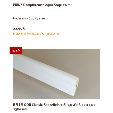
PRINZ Dampfbremse Aqua Stop: 20 m²
Inhalt:
20 m²
(1,15 € / 1 m²)
Regulärer Preis:
22,95 €
Preise inkl. MwSt. zzgl. Versandkosten
Rabatt
-37,5%
BELLFLOOR Classic Sockelleiste SL 40 Weiß 22 x 40 x
2380 mm