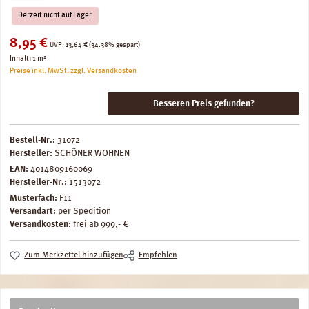
Derzeit nicht auf Lager
Verkaufspreis:
8,95 €
Regulärer Preis:
UVP:
13,64 €
(34.38% gespart)
Inhalt:
1 m²
Preise inkl. MwSt. zzgl. Versandkosten
Besseren Preis gefunden?
Bestell-Nr.:
31072
Hersteller:
SCHÖNER WOHNEN
EAN:
4014809160069
Hersteller-Nr.:
1513072
Musterfach:
F11
Versandart:
per Spedition
Versandkosten:
frei ab 999,- €
Zum Merkzettel hinzufügen
Empfehlen