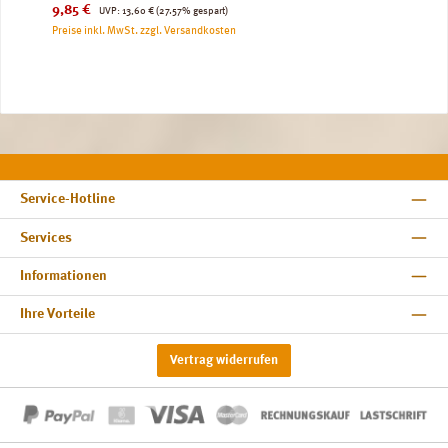
Verkaufspreis:
Regulärer Preis:
9,85 €
UVP:
13,60 €
(27.57% gespart)
Preise inkl. MwSt. zzgl. Versandkosten
Service-Hotline
Services
Informationen
Ihre Vorteile
Vertrag widerrufen