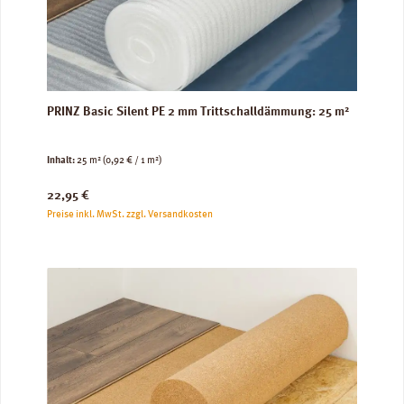
PRINZ Basic Silent PE 2 mm Trittschalldämmung: 25 m²
Inhalt:
25 m²
(0,92 € / 1 m²)
Regulärer Preis:
22,95 €
Preise inkl. MwSt. zzgl. Versandkosten