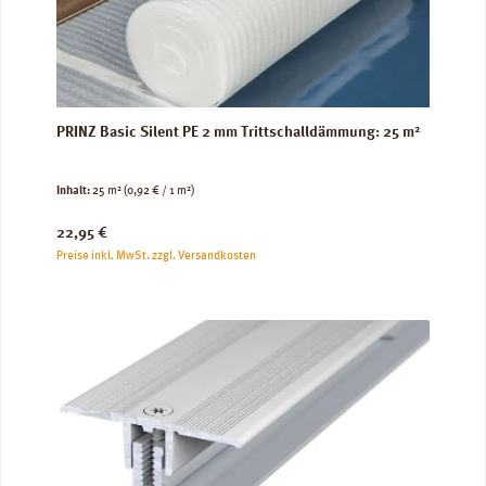
PRINZ Basic Silent PE 2 mm Trittschalldämmung: 25 m²
Inhalt:
25 m²
(0,92 € / 1 m²)
Regulärer Preis:
22,95 €
Preise inkl. MwSt. zzgl. Versandkosten