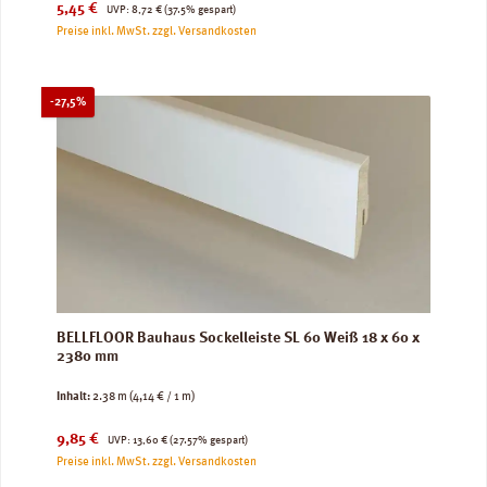
Verkaufspreis:
Regulärer Preis:
5,45 €
UVP:
8,72 €
(37.5% gespart)
Preise inkl. MwSt. zzgl. Versandkosten
Rabatt
-27,5%
BELLFLOOR Bauhaus Sockelleiste SL 60 Weiß 18 x 60 x
2380 mm
Inhalt:
2.38 m
(4,14 € / 1 m)
Verkaufspreis:
Regulärer Preis:
9,85 €
UVP:
13,60 €
(27.57% gespart)
Preise inkl. MwSt. zzgl. Versandkosten