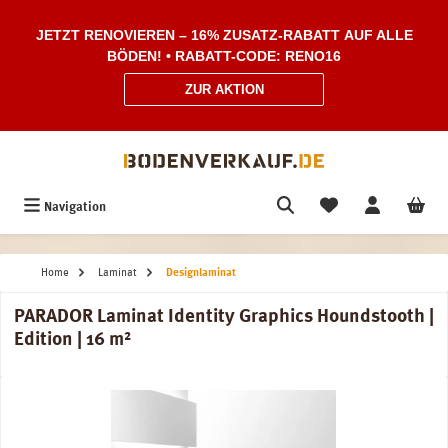
Zum Hauptinhalt springen
JETZT RENOVIEREN – 16% ZUSATZ-RABATT AUF ALLE
BÖDEN! • RABATT-CODE: RENO16
ZUR AKTION
Navigation
Home
Laminat
Designlaminat
PARADOR Laminat Identity Graphics Houndstooth |
Edition | 16 m²
Bildergalerie überspringen