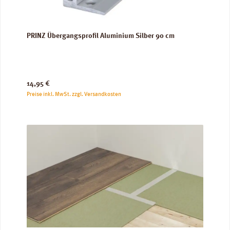
PRINZ Übergangsprofil Aluminium Silber 90 cm
Regulärer Preis:
14,95 €
Preise inkl. MwSt. zzgl. Versandkosten