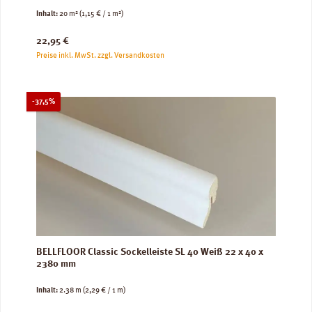
Inhalt:
20 m²
(1,15 € / 1 m²)
Regulärer Preis:
22,95 €
Preise inkl. MwSt. zzgl. Versandkosten
Rabatt
-37,5%
BELLFLOOR Classic Sockelleiste SL 40 Weiß 22 x 40 x
2380 mm
Inhalt:
2.38 m
(2,29 € / 1 m)