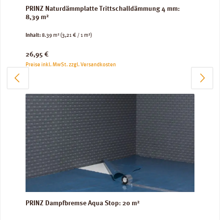
PRINZ Naturdämmplatte Trittschalldämmung 4 mm:
8,39 m²
Inhalt:
8.39 m²
(3,21 € / 1 m²)
Regulärer Preis:
26,95 €
Preise inkl. MwSt. zzgl. Versandkosten
PRINZ Dampfbremse Aqua Stop: 20 m²