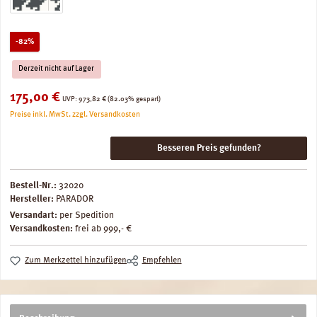
Rabatt
-82%
Derzeit nicht auf Lager
Verkaufspreis:
175,00 €
Regulärer Preis:
UVP:
973,82 €
(82.03% gespart)
Preise inkl. MwSt. zzgl. Versandkosten
Besseren Preis gefunden?
Bestell-Nr.:
32020
Hersteller:
PARADOR
Versandart:
per Spedition
Versandkosten:
frei ab 999,- €
Zum Merkzettel hinzufügen
Empfehlen