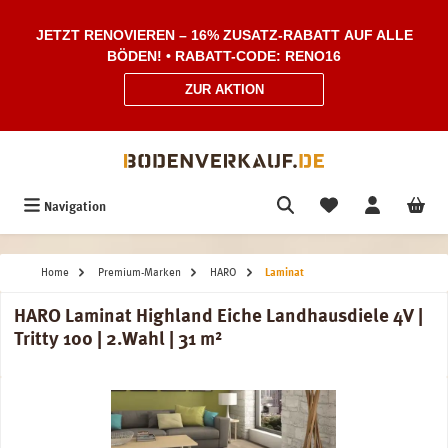
Zum Hauptinhalt springen
JETZT RENOVIEREN – 16% ZUSATZ-RABATT AUF ALLE
BÖDEN! • RABATT-CODE: RENO16
ZUR AKTION
Navigation
Home
Premium-Marken
HARO
Laminat
HARO Laminat Highland Eiche Landhausdiele 4V |
Tritty 100 | 2.Wahl | 31 m²
Bildergalerie überspringen