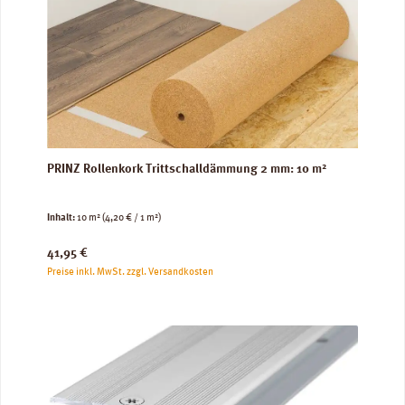
PRINZ Rollenkork Trittschalldämmung 2 mm: 10 m²
Inhalt:
10 m²
(4,20 € / 1 m²)
Regulärer Preis:
41,95 €
Preise inkl. MwSt. zzgl. Versandkosten