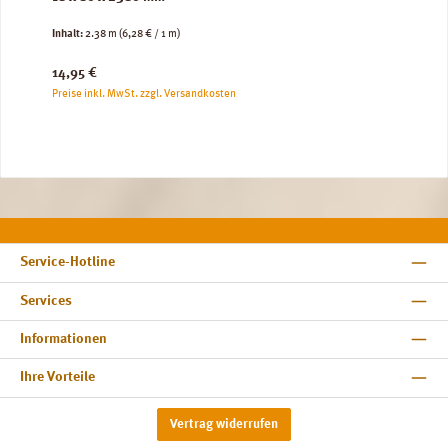
Inhalt:
2.38 m
(6,28 € / 1 m)
Regulärer Preis:
14,95 €
Preise inkl. MwSt. zzgl. Versandkosten
Service-Hotline
Services
Informationen
Ihre Vorteile
Vertrag widerrufen