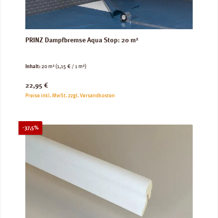
PRINZ Dampfbremse Aqua Stop: 20 m²
Inhalt:
20 m²
(1,15 € / 1 m²)
Regulärer Preis:
22,95 €
Preise inkl. MwSt. zzgl. Versandkosten
Rabatt
-37,5%