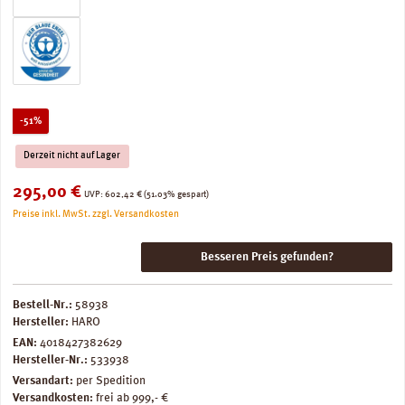
Rabatt
-51%
Derzeit nicht auf Lager
Verkaufspreis:
295,00 €
Regulärer Preis:
UVP:
602,42 €
(51.03% gespart)
Preise inkl. MwSt. zzgl. Versandkosten
Besseren Preis gefunden?
Bestell-Nr.:
58938
Hersteller:
HARO
EAN:
4018427382629
Hersteller-Nr.:
533938
Versandart:
per Spedition
Versandkosten:
frei ab 999,- €