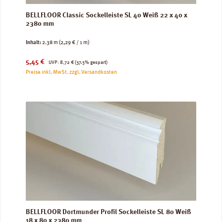
BELLFLOOR Classic Sockelleiste SL 40 Weiß 22 x 40 x
2380 mm
Inhalt:
2.38 m
(2,29 € / 1 m)
Verkaufspreis:
Regulärer Preis:
5,45 €
UVP:
8,72 €
(37.5% gespart)
Preise inkl. MwSt. zzgl. Versandkosten
BELLFLOOR Dortmunder Profil Sockelleiste SL 80 Weiß
18 x 80 x 2380 mm