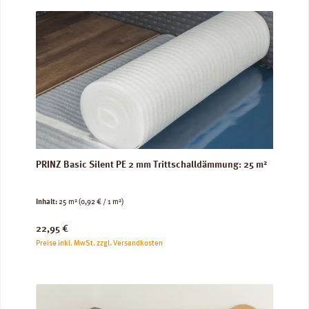
PRINZ Basic Silent PE 2 mm Trittschalldämmung: 25 m²
Inhalt:
25 m²
(0,92 € / 1 m²)
Regulärer Preis:
22,95 €
Preise inkl. MwSt. zzgl. Versandkosten