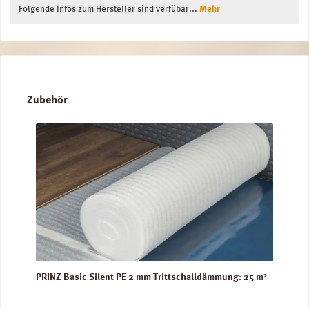
Folgende Infos zum Hersteller sind verfübar...
Mehr
Produktgalerie überspringen
Zubehör
PRINZ Basic Silent PE 2 mm Trittschalldämmung: 25 m²