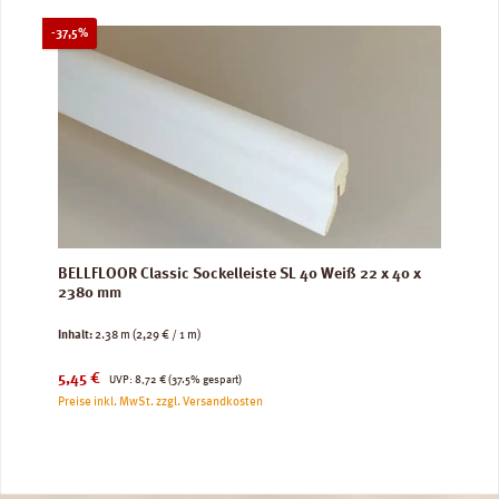
Rabatt
-37,5%
BELLFLOOR Classic Sockelleiste SL 40 Weiß 22 x 40 x
2380 mm
Inhalt:
2.38 m
(2,29 € / 1 m)
Verkaufspreis:
Regulärer Preis:
5,45 €
UVP:
8,72 €
(37.5% gespart)
Preise inkl. MwSt. zzgl. Versandkosten