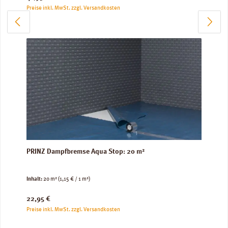
Preise inkl. MwSt. zzgl. Versandkosten
PRINZ Dampfbremse Aqua Stop: 20 m²
Inhalt:
20 m²
(1,15 € / 1 m²)
Regulärer Preis:
22,95 €
Preise inkl. MwSt. zzgl. Versandkosten