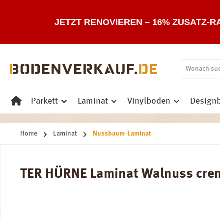
 Hauptinhalt springen
Zur Suche springen
Zur Hauptnavigation springen
JETZT RENOVIEREN – 16% ZUSATZ-R
Parkett
Laminat
Vinylboden
Design
Home
Laminat
Nussbaum-Laminat
TER HÜRNE Laminat Walnuss creme