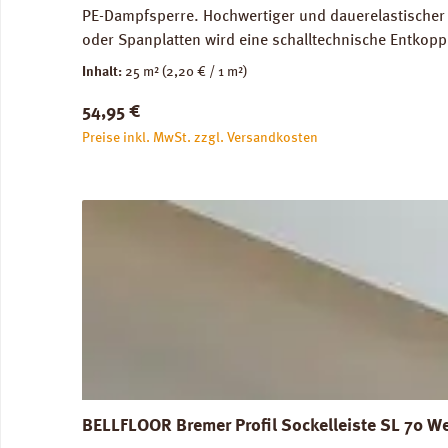
PE-Dampfsperre. Hochwertiger und dauerelastischer 
oder Spanplatten wird eine schalltechnische Entkopp
Trittschalldämmung und Gehschallverbesserung. Für
Inhalt:
25 m²
(2,20 € / 1 m²)
Verlegung auf Warmwasser-Fussbodenheizungen geei
Regulärer Preis:
54,95 €
2,2 mm, 1 Rolle = 25,0 m². Trittschall-Verbesserung
Verlegeanleitung PRINZ AquaStop Combi PLUS Daten
Preise inkl. MwSt. zzgl. Versandkosten
BELLFLOOR Bremer Profil Sockelleiste SL 70 W