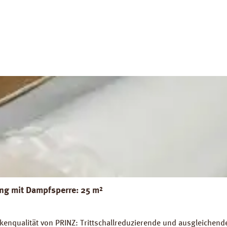
ignet. Abmessungen: Länge: 10 m, Breite 2 m, Stärke 200 mµ. 
ds: Datenblatt PRINZ Dampfbremse AquaStop Verlegeanleitung P
g mit Dampfsperre: 25 m²
nqualität von PRINZ: Trittschallreduzierende und ausgleichende 