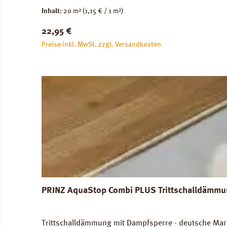
unbedenklich. Für Warmwasser-Fussbodenheizung gee
Inhalt:
20 m²
(1,15 € / 1 m²)
Versandkosten: 10 kg / Rolle. Verfügbare Downloa
Regulärer Preis:
22,95 €
Preise inkl. MwSt. zzgl. Versandkosten
PRINZ AquaStop Combi PLUS Trittschalldämmun
Trittschalldämmung mit Dampfsperre - deutsche Marke