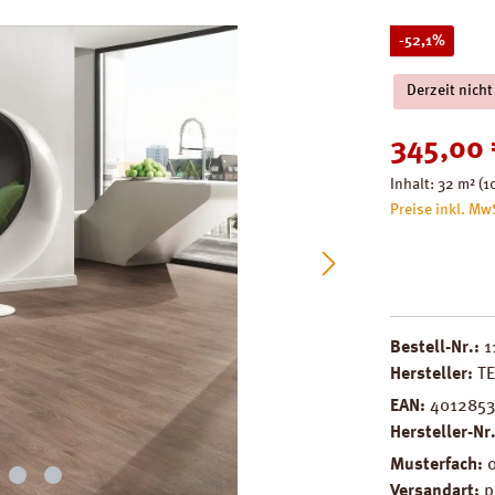
Rabatt
-52,1%
Derzeit nicht
Verkaufspreis
345,00 
Inhalt:
32 m²
(1
Preise inkl. Mw
Bestell-Nr.:
1
Hersteller:
T
EAN:
401285
Hersteller-Nr
Musterfach:
Versandart:
p