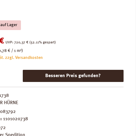
 auf Lager
:
€
Regulärer Preis:
UVP:
720,37 €
(52.11% gespart)
0,78 € / 1 m²)
St. zzgl. Versandkosten
Besseren Preis gefunden?
1738
ER HÜRNE
3083792
.:
1101020738
072
er Spedition