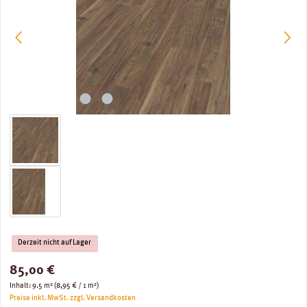
Derzeit nicht auf Lager
Regulärer Preis:
85,00 €
Inhalt:
9.5 m²
(8,95 € / 1 m²)
Preise inkl. MwSt. zzgl. Versandkosten