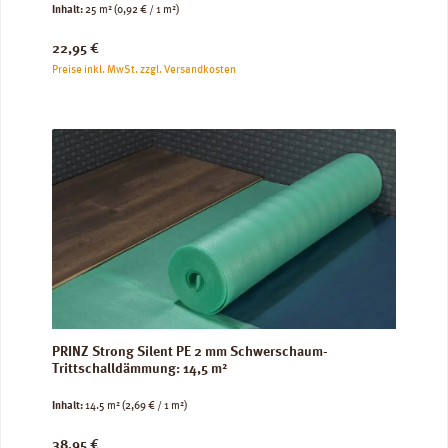
Inhalt:
25 m²
(0,92 € / 1 m²)
Regulärer Preis:
22,95 €
Preise inkl. MwSt. zzgl. Versandkosten
PRINZ Strong Silent PE 2 mm Schwerschaum-
Trittschalldämmung: 14,5 m²
Inhalt:
14.5 m²
(2,69 € / 1 m²)
Regulärer Preis:
38,95 €