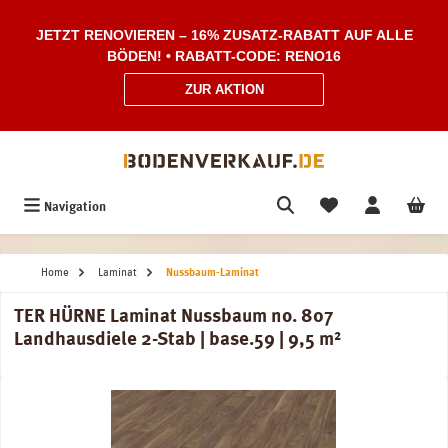
Zum Hauptinhalt springen
JETZT RENOVIEREN – 16% ZUSATZ-RABATT AUF ALLE
BÖDEN! • RABATT-CODE: RENO16
ZUR AKTION
Navigation
Home
Laminat
Nussbaum-Laminat
TER HÜRNE Laminat Nussbaum no. 807
Landhausdiele 2-Stab | base.59 | 9,5 m²
Bildergalerie überspringen