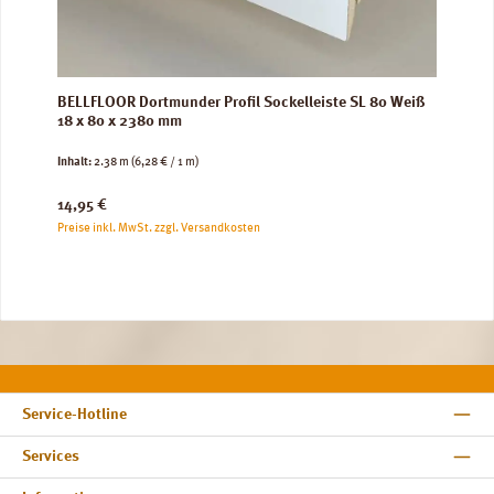
BELLFLOOR Dortmunder Profil Sockelleiste SL 80 Weiß
18 x 80 x 2380 mm
Inhalt:
2.38 m
(6,28 € / 1 m)
Regulärer Preis:
14,95 €
Preise inkl. MwSt. zzgl. Versandkosten
Service-Hotline
Services