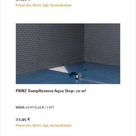
Preise inkl. MwSt. zzgl. Versandkosten
PRINZ Dampfbremse Aqua Stop: 20 m²
Inhalt:
20 m²
(1,15 € / 1 m²)
Regulärer Preis:
22,95 €
Preise inkl. MwSt. zzgl. Versandkosten