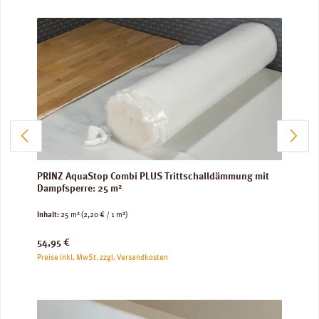
PRINZ AquaStop Combi PLUS Trittschalldämmung mit
Dampfsperre: 25 m²
Inhalt:
25 m²
(2,20 € / 1 m²)
Regulärer Preis:
54,95 €
Preise inkl. MwSt. zzgl. Versandkosten