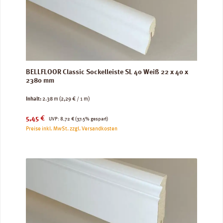
BELLFLOOR Classic Sockelleiste SL 40 Weiß 22 x 40 x
2380 mm
Inhalt:
2.38 m
(2,29 € / 1 m)
Verkaufspreis:
Regulärer Preis:
5,45 €
UVP:
8,72 €
(37.5% gespart)
Preise inkl. MwSt. zzgl. Versandkosten