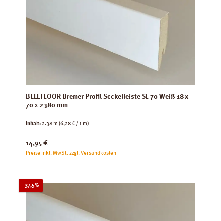
BELLFLOOR Bremer Profil Sockelleiste SL 70 Weiß 18 x
70 x 2380 mm
Inhalt:
2.38 m
(6,28 € / 1 m)
Regulärer Preis:
14,95 €
Preise inkl. MwSt. zzgl. Versandkosten
Rabatt
-37,5%