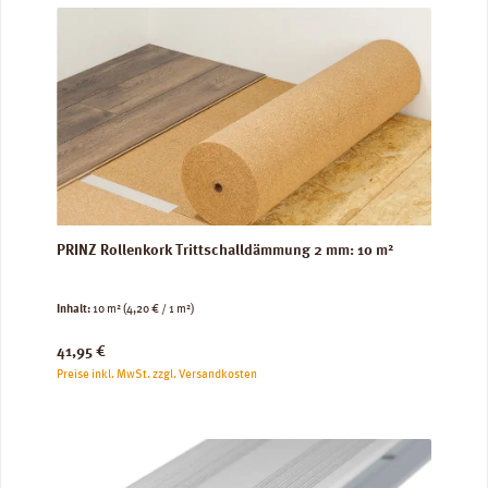
PRINZ Rollenkork Trittschalldämmung 2 mm: 10 m²
Inhalt:
10 m²
(4,20 € / 1 m²)
Regulärer Preis:
41,95 €
Preise inkl. MwSt. zzgl. Versandkosten