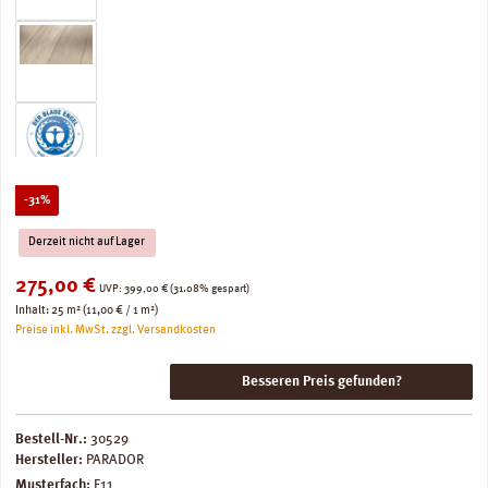
Rabatt
-31%
Derzeit nicht auf Lager
Verkaufspreis:
275,00 €
Regulärer Preis:
UVP:
399,00 €
(31.08% gespart)
Inhalt:
25 m²
(11,00 € / 1 m²)
Preise inkl. MwSt. zzgl. Versandkosten
Besseren Preis gefunden?
Bestell-Nr.:
30529
Hersteller:
PARADOR
Musterfach:
F11