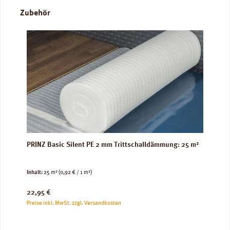
Produktgalerie überspringen
Zubehör
PRINZ Basic Silent PE 2 mm Trittschalldämmung: 25 m²
Inhalt:
25 m²
(0,92 € / 1 m²)
Regulärer Preis:
22,95 €
Preise inkl. MwSt. zzgl. Versandkosten