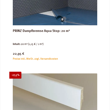
PRINZ Dampfbremse Aqua Stop: 20 m²
Inhalt:
20 m²
(1,15 € / 1 m²)
Regulärer Preis:
22,95 €
Preise inkl. MwSt. zzgl. Versandkosten
Rabatt
-27,5%