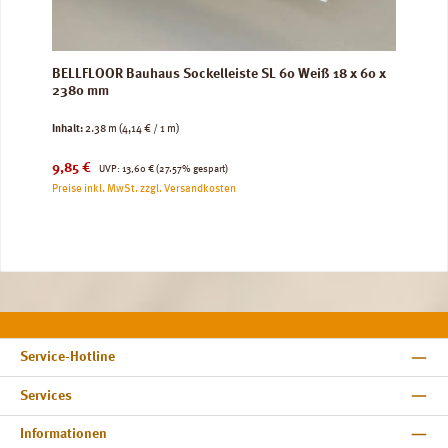
BELLFLOOR Bauhaus Sockelleiste SL 60 Weiß 18 x 60 x
2380 mm
Inhalt:
2.38 m
(4,14 € / 1 m)
Verkaufspreis:
Regulärer Preis:
9,85 €
UVP:
13,60 €
(27.57% gespart)
Preise inkl. MwSt. zzgl. Versandkosten
Service-Hotline
Services
Informationen